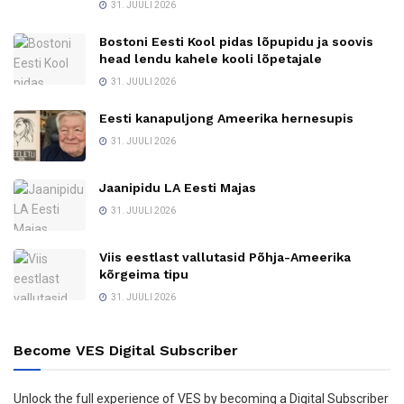
31. JUULI 2026
Bostoni Eesti Kool pidas lõpupidu ja soovis
head lendu kahele kooli lõpetajale
31. JUULI 2026
Eesti kanapuljong Ameerika hernesupis
31. JUULI 2026
Jaanipidu LA Eesti Majas
31. JUULI 2026
Viis eestlast vallutasid Põhja-Ameerika
kõrgeima tipu
31. JUULI 2026
Become VES Digital Subscriber
Unlock the full experience of VES by becoming a Digital Subscriber