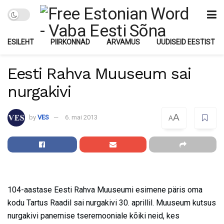
ESILEHT
PIIRKONNAD
ARVAMUS
UUDISEID EESTIST
Eesti Rahva Muuseum sai
nurgakivi
A
by
VES
6. mai 2013
A
104-aastase Eesti Rahva Muuseumi esimene päris oma
kodu Tartus Raadil sai nurgakivi 30. aprillil. Muuseum kutsus
nurgakivi panemise tseremooniale kõiki neid, kes