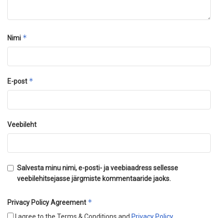
*
Nimi
*
E-post
Veebileht
Salvesta minu nimi, e-posti- ja veebiaadress sellesse
veebilehitsejasse järgmiste kommentaaride jaoks.
*
Privacy Policy Agreement
I agree to the Terms & Conditions and
Privacy Policy
.