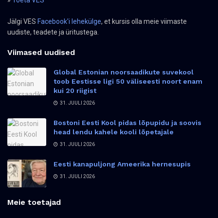
»
Toeta VES
Jälgi VES
Facebook'i lehekülge
, et kursis olla meie viimaste
uudiste, teadete ja üritustega.
Viimased uudised
Global Estonian noorsaadikute suvekool
toob Eestisse ligi 50 väliseesti noort enam
kui 20 riigist
31. JUULI 2026
Bostoni Eesti Kool pidas lõpupidu ja soovis
head lendu kahele kooli lõpetajale
31. JUULI 2026
Eesti kanapuljong Ameerika hernesupis
31. JUULI 2026
Meie toetajad