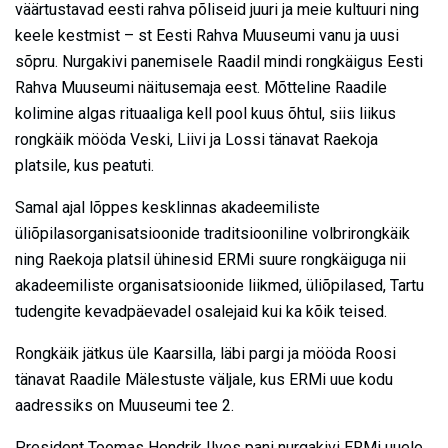
väärtustavad eesti rahva põliseid juuri ja meie kultuuri ning
keele kestmist – st Eesti Rahva Muuseumi vanu ja uusi
sõpru. Nurgakivi panemisele Raadil mindi rongkäigus Eesti
Rahva Muuseumi näitusemaja eest. Mõtteline Raadile
kolimine algas rituaaliga kell pool kuus õhtul, siis liikus
rongkäik mööda Veski, Liivi ja Lossi tänavat Raekoja
platsile, kus peatuti.
Samal ajal lõppes kesklinnas akadeemiliste
üliõpilasorganisatsioonide traditsiooniline volbrirongkäik
ning Raekoja platsil ühinesid ERMi suure rongkäiguga nii
akadeemiliste organisatsioonide liikmed, üliõpilased, Tartu
tudengite kevadpäevadel osalejaid kui ka kõik teised.
Rongkäik jätkus üle Kaarsilla, läbi pargi ja mööda Roosi
tänavat Raadile Mälestuste väljale, kus ERMi uue kodu
aadressiks on Muuseumi tee 2.
President Toomas Hendrik Ilves pani nurgakivi ERMi uuele