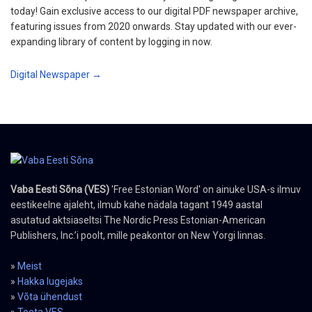
today! Gain exclusive access to our digital PDF newspaper archive,
featuring issues from 2020 onwards. Stay updated with our ever-
expanding library of content by logging in now.
Digital Newspaper →
Vaba Eesti Sõna (VES)
'Free Estonian Word' on ainuke USA-s ilmuv
eestikeelne ajaleht, ilmub kahe nädala tagant 1949 aastal
asutatud aktsiaseltsi The Nordic Press Estonian-American
Publishers, Inc.’i poolt, mille peakontor on New Yorgi linnas.
»
Meist
»
Hakka lugejaks
»
Võta ühendust