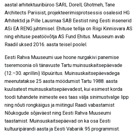
aastal arhitektuuribüroo SARL Dorell, Ghotmeh, Tane
Architects Pariisist, projekteerimisprotsessis osalesid HG
Arhitektid ja Pille Lausmaa SAB Eestist ning Eesti insenerid
ASi EA RENG juhtimisel. Ehituse tellija on Riigi Kinnisvara AS
ning ehituse peatöövõtja AS Fund Ehitus. Muuseum avab
Raadil uksed 2016. aasta teisel poolel.
Eesti Rahva Muuseumi uue hoone nurgakivi panemise
tseremoonia oli tänavuste Tartu muinsuskaitsepäevade
(12.–30. aprillini) lõpuüritus. Muinsuskaitsepäevadega
meenutatakse 25 aasta möödumist Tartu 1988. aasta
kuulsatest muinsuskaitsepäevadest, kui esimest korda
toodi tuhandete inimeste ees taas välja sinimustvalge lipp
ning nõuti rongkäigus ja miitingul Raadi vabastamist
Nõukogude sõjaväest ning Eesti Rahva Muuseumi
taastamist. Muinsuskaitsepäevad on ka osa Eesti
kultuuripärandi aasta ja Eesti Vabariik 95 programmist.