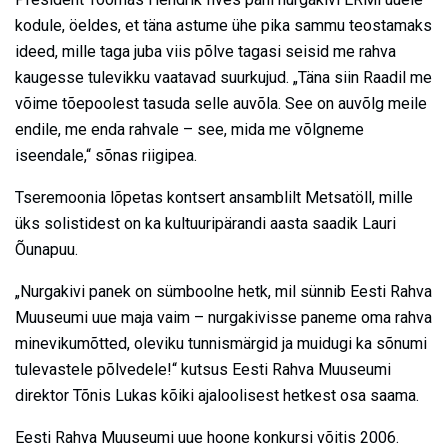
kodule, öeldes, et täna astume ühe pika sammu teostamaks
ideed, mille taga juba viis põlve tagasi seisid me rahva
kaugesse tulevikku vaatavad suurkujud. „Täna siin Raadil me
võime tõepoolest tasuda selle auvõla. See on auvõlg meile
endile, me enda rahvale – see, mida me võlgneme
iseendale,“ sõnas riigipea.
Tseremoonia lõpetas kontsert ansamblilt Metsatöll, mille
üks solistidest on ka kultuuripärandi aasta saadik Lauri
Õunapuu.
„Nurgakivi panek on sümboolne hetk, mil sünnib Eesti Rahva
Muuseumi uue maja vaim – nurgakivisse paneme oma rahva
minevikumõtted, oleviku tunnismärgid ja muidugi ka sõnumi
tulevastele põlvedele!“ kutsus Eesti Rahva Muuseumi
direktor Tõnis Lukas kõiki ajaloolisest hetkest osa saama.
Eesti Rahva Muuseumi uue hoone konkursi võitis 2006.