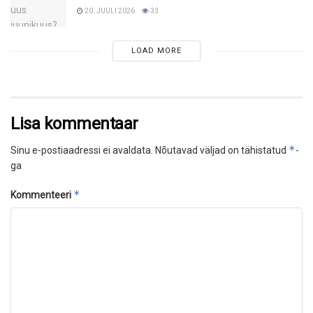
20. JUULI 2026
33
LOAD MORE
Lisa kommentaar
*
Sinu e-postiaadressi ei avaldata.
Nõutavad väljad on tähistatud
-
ga
*
Kommenteeri