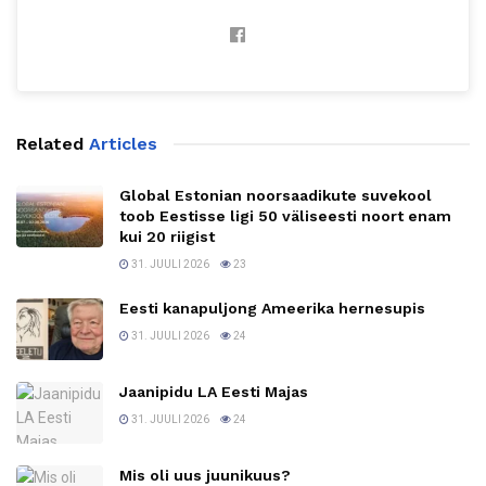
Related
Articles
Global Estonian noorsaadikute suvekool
toob Eestisse ligi 50 väliseesti noort enam
kui 20 riigist
31. JUULI 2026
23
Eesti kanapuljong Ameerika hernesupis
31. JUULI 2026
24
Jaanipidu LA Eesti Majas
31. JUULI 2026
24
Mis oli uus juunikuus?