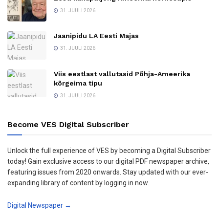
31. JUULI 2026
Jaanipidu LA Eesti Majas
31. JUULI 2026
Viis eestlast vallutasid Põhja-Ameerika
kõrgeima tipu
31. JUULI 2026
Become VES Digital Subscriber
Unlock the full experience of VES by becoming a Digital Subscriber
today! Gain exclusive access to our digital PDF newspaper archive,
featuring issues from 2020 onwards. Stay updated with our ever-
expanding library of content by logging in now.
Digital Newspaper →