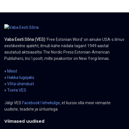
Vaba Eesti Sõna (VES)
'Free Estonian Word' on ainuke USA-s ilmuv
eestikeelne ajaleht, ilmub kahe nädala tagant 1949 aastal
asutatud aktsiaseltsi The Nordic Press Estonian-American
Publishers, Inc.’i poolt, mille peakontor on New Yorgi linnas.
»
Meist
»
Hakka lugejaks
»
Võta ühendust
»
Toeta VES
Jälgi VES
Facebook'i lehekülge
, et kursis olla meie viimaste
uudiste, teadete ja üritustega.
Viimased uudised