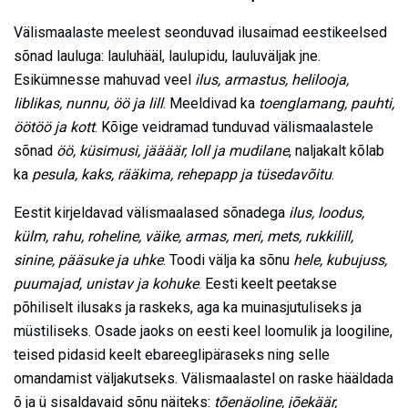
Välismaalaste meelest seonduvad ilusaimad eestikeelsed
sõnad lauluga: lauluhääl, laulupidu, lauluväljak jne.
Esikümnesse mahuvad veel
ilus, armastus, helilooja,
liblikas, nunnu, öö ja lill
. Meeldivad ka
toenglamang, pauhti,
öötöö ja kott
. Kõige veidramad tunduvad välismaalastele
sõnad
öö, küsimusi, jäääär, loll ja mudilane
, naljakalt kõlab
ka
pesula, kaks, rääkima, rehepapp ja tüsedavõitu
.
Eestit kirjeldavad välismaalased sõnadega
ilus, loodus,
külm, rahu, roheline, väike, armas, meri, mets, rukkilill,
sinine, pääsuke ja uhke
. Toodi välja ka sõnu
hele, kubujuss,
puumajad, unistav ja kohuke
. Eesti keelt peetakse
põhiliselt ilusaks ja raskeks, aga ka muinasjutuliseks ja
müstiliseks. Osade jaoks on eesti keel loomulik ja loogiline,
teised pidasid keelt ebareeglipäraseks ning selle
omandamist väljakutseks. Välismaalastel on raske hääldada
õ ja ü sisaldavaid sõnu näiteks:
tõenäoline, jõekäär,