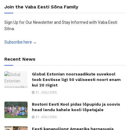
Join the Vaba Eesti Sõna Family
Sign Up for Our Newsletter and Stay Informed with Vaba Eesti
Sõna.
Subscribe here →
Recent News
Global Estonian noorsaadikute suvekool
toob Eestisse ligi 50 väliseesti noort enam
kui 20 riigist
31. JUULI 2026
Bostoni Eesti Kool pidas lõpupidu ja soovis
head lendu kahele kooli lõpetajale
31. JUULI 2026
Eesti kanapuljong Ameerika hernesupis