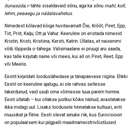
õunasüda
; r-tähte sisaldavaid sõnu, aga ka sõnu
mahl, koll,
lehm, peaaegu ja nädalavahetus
.
Nimedest kõlavad kõige huvitavamalt Õie, Krõõt, Piret, Epp,
Tiit, Priit, Kalju, Ott ja Vahur. Keeruline on eristada nimesid
Kristin, Kristi, Kristiina, Kersti, Katrin. Üllatas, et naisenimi
võib lõppeda o-tähega. Välismaalane ei pruugi aru saada,
kas talle kirjutab naine või mees, kui all on Piret, Reet, Epp
või Meelis.
Eestit kirjeldati looduslähedase ja tänapäevase riigina. Ehkki
Eestil on keeruline ajalugu, ei ole rahvas sellesse
takerdunud, vaid usub oma võimesse luua parem homne.
Eesti üllatab – kui ollakse justkui kõike näinud, avastatakse
ikka midagi uut. Lisaks loodusele hinnatakse kultuuri, eriti
muusikat ja filme. Eesti olevat ainuke riik, kus Eurovisioon
on populaarsem kui jalgpalli maailmameistrivõistlused.