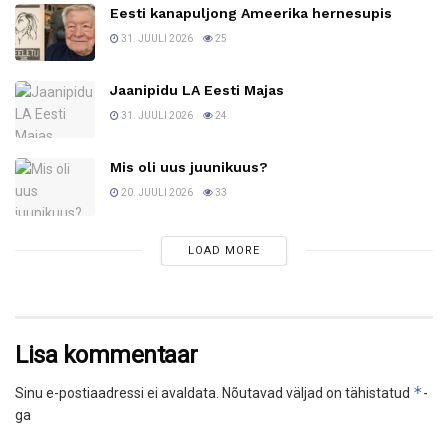
Eesti kanapuljong Ameerika hernesupis
31. JUULI 2026
25
Jaanipidu LA Eesti Majas
31. JUULI 2026
24
Mis oli uus juunikuus?
20. JUULI 2026
33
LOAD MORE
Lisa kommentaar
*
Sinu e-postiaadressi ei avaldata.
Nõutavad väljad on tähistatud
-
ga