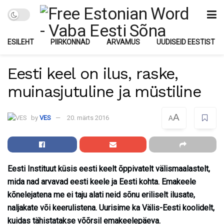
ESILEHT
PIIRKONNAD
ARVAMUS
UUDISEID EESTIST
Eesti keel on ilus, raske,
muinasjutuline ja müstiline
A
by
VES
20. märts 2016
A
Eesti Instituut küsis eesti keelt õppivatelt välismaalastelt,
mida nad arvavad eesti keele ja Eesti kohta. Emakeele
kõnelejatena me ei taju alati neid sõnu eriliselt ilusate,
naljakate või keerulistena. Uurisime ka Välis-Eesti koolidelt,
kuidas tähistatakse võõrsil emakeelepäeva.