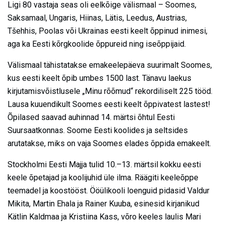
Ligi 80 vastaja seas oli eelkõige välismaal – Soomes,
Saksamaal, Ungaris, Hiinas, Lätis, Leedus, Austrias,
Tšehhis, Poolas või Ukrainas eesti keelt õppinud inimesi,
aga ka Eesti kõrgkoolide õppureid ning iseõppijaid.
Välismaal tähistatakse emakeelepäeva suurimalt Soomes,
kus eesti keelt õpib umbes 1500 last. Tänavu laekus
kirjutamisvõistlusele „Minu rõõmud“ rekordiliselt 225 tööd.
Lausa kuuendikult Soomes eesti keelt õppivatest lastest!
Õpilased saavad auhinnad 14. märtsi õhtul Eesti
Suursaatkonnas. Soome Eesti koolides ja seltsides
arutatakse, miks on vaja Soomes elades õppida emakeelt.
Stockholmi Eesti Majja tulid 10.–13. märtsil kokku eesti
keele õpetajad ja koolijuhid üle ilma. Räägiti keeleõppe
teemadel ja koostööst. Ööülikooli loenguid pidasid Valdur
Mikita, Martin Ehala ja Rainer Kuuba, esinesid kirjanikud
Kätlin Kaldmaa ja Kristiina Kass, võro keeles laulis Mari