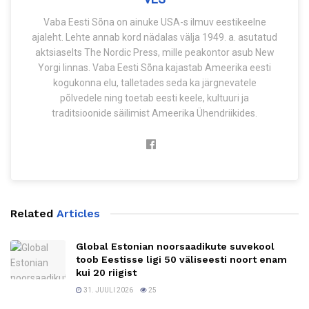
Vaba Eesti Sõna on ainuke USA-s ilmuv eestikeelne
ajaleht. Lehte annab kord nädalas välja 1949. a. asutatud
aktsiaselts The Nordic Press, mille peakontor asub New
Yorgi linnas. Vaba Eesti Sõna kajastab Ameerika eesti
kogukonna elu, talletades seda ka järgnevatele
põlvedele ning toetab eesti keele, kultuuri ja
traditsioonide säilimist Ameerika Ühendriikides.
Related
Articles
Global Estonian noorsaadikute suvekool
toob Eestisse ligi 50 väliseesti noort enam
kui 20 riigist
31. JUULI 2026
25