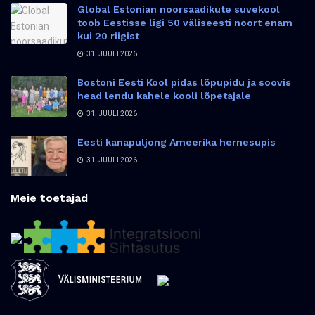
Global Estonian noorsaadikute suvekool
toob Eestisse ligi 50 väliseesti noort enam
kui 20 riigist
31. JUULI 2026
Bostoni Eesti Kool pidas lõpupidu ja soovis
head lendu kahele kooli lõpetajale
31. JUULI 2026
Eesti kanapuljong Ameerika hernesupis
31. JUULI 2026
Meie toetajad