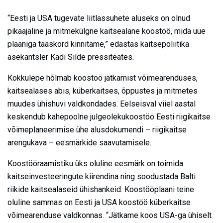
“Eesti ja USA tugevate liitlassuhete aluseks on olnud
pikaajaline ja mitmekülgne kaitsealane koostöö, mida uue
plaaniga taaskord kinnitame,” edastas kaitsepoliitika
asekantsler Kadi Silde pressiteates.
Kokkulepe hõlmab koostöö jätkamist võimearenduses,
kaitsealases abis, küberkaitses, õppustes ja mitmetes
muudes ühishuvi valdkondades. Eelseisval viiel aastal
keskendub kahepoolne julgeolekukoostöö Eesti riigikaitse
võimeplaneerimise ühe alusdokumendi – riigikaitse
arengukava – eesmärkide saavutamisele.
Koostööraamistiku üks oluline eesmärk on toimida
kaitseinvesteeringute kiirendina ning soodustada Balti
riikide kaitsealaseid ühishankeid. Koostööplaani teine
oluline sammas on Eesti ja USA koostöö küberkaitse
võimearenduse valdkonnas. “Jätkame koos USA-ga ühiselt