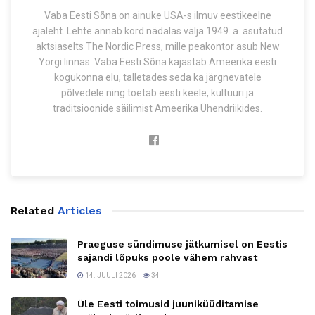
Vaba Eesti Sõna on ainuke USA-s ilmuv eestikeelne
ajaleht. Lehte annab kord nädalas välja 1949. a. asutatud
aktsiaselts The Nordic Press, mille peakontor asub New
Yorgi linnas. Vaba Eesti Sõna kajastab Ameerika eesti
kogukonna elu, talletades seda ka järgnevatele
põlvedele ning toetab eesti keele, kultuuri ja
traditsioonide säilimist Ameerika Ühendriikides.
Related
Articles
Praeguse sündimuse jätkumisel on Eestis
sajandi lõpuks poole vähem rahvast
14. JUULI 2026
34
Üle Eesti toimusid juuniküüditamise