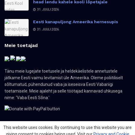
head lendu kahele kooli lõpetajale
31. JUULI 2026
Eesti kanapuljong Ameerika hernesupis
31. JUULI 2026
Meie toetajad
Tänu meie lugejate toetusele ja heldekäelistele annetustele
jätkame Eesti vaimu levitamist üle Ameerika. Oleme poliitiliselt
sõltumatud, pühendunud vaba ja iseseisva Eesti Vabariigi
toetamisele. Meie ajaleht ja selle töötajad kannavad uhkusega
nime: 'Vaba Eesti Sõna.'
This website uses cookies. By continuing to use this website you are
giving consent to cookies being used. Visit our
Privacy and Cookie