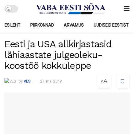
ESILEHT
PIIRKONNAD
ARVAMUS
UUDISEID EESTIST
Eesti ja USA allkirjastasid
lähiaastate julgeoleku-
koostöö kokkuleppe
A
by
VES
27. mai 2019
A