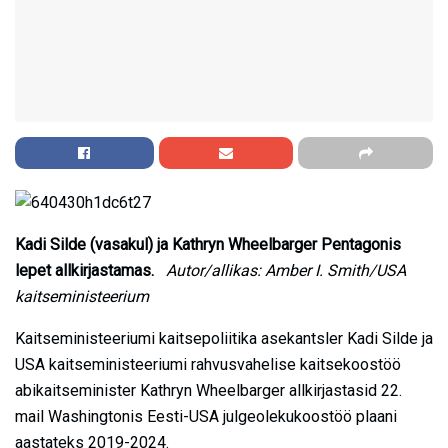
Kadi Silde (vasakul) ja Kathryn Wheelbarger Pentagonis
lepet allkirjastamas.
Autor/allikas: Amber I. Smith/USA
kaitseministeerium
Kaitseministeeriumi kaitsepoliitika asekantsler Kadi Silde ja
USA kaitseministeeriumi rahvusvahelise kaitsekoostöö
abikaitseminister Kathryn Wheelbarger allkirjastasid 22.
mail Washingtonis Eesti-USA julgeolekukoostöö plaani
aastateks 2019-2024.