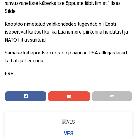
rahvusvaheliste küberkaitse õppuste läbiviimist,” lisas
Silde.
Koostöö nimetatud valdkondades tugevdab nii Eesti
iseseisvat kaitset kui ka Läänemere piirkonna heidutust ja
NATO liitlassuhteid.
Sarnase kahepoolse koostöö plaani on USA allkirjastanud
ka Läti ja Leeduga.
ERR
VES