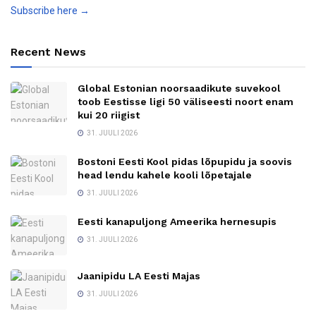
Subscribe here →
Recent News
Global Estonian noorsaadikute suvekool
toob Eestisse ligi 50 väliseesti noort enam
kui 20 riigist
31. JUULI 2026
Bostoni Eesti Kool pidas lõpupidu ja soovis
head lendu kahele kooli lõpetajale
31. JUULI 2026
Eesti kanapuljong Ameerika hernesupis
31. JUULI 2026
Jaanipidu LA Eesti Majas
31. JUULI 2026