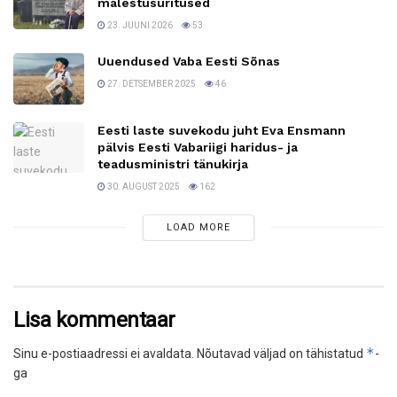
mälestusüritused
23. JUUNI 2026
53
Uuendused Vaba Eesti Sõnas
27. DETSEMBER 2025
46
Eesti laste suvekodu juht Eva Ensmann
pälvis Eesti Vabariigi haridus- ja
teadusministri tänukirja
30. AUGUST 2025
162
LOAD MORE
Lisa kommentaar
*
Sinu e-postiaadressi ei avaldata.
Nõutavad väljad on tähistatud
-
ga