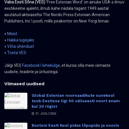
Vaba Eesti Sõna (VES)
'Free Estonian Word' on ainuke USA-s ilmuv
eestikeelne ajaleht, ilmub kahe nädala tagant 1949 aastal
asutatud aktsiaseltsi The Nordic Press Estonian-American
Publishers, Inc.’i poolt, mille peakontor on New Yorgi linnas.
»
Meist
»
Hakka lugejaks
»
Võta ühendust
»
Toeta VES
Jälgi VES
Facebook'i lehekülge
, et kursis olla meie viimaste
uudiste, teadete ja üritustega.
Viimased uudised
Global Estonian noorsaadikute suvekool
toob Eestisse ligi 50 väliseesti noort enam
kui 20 riigist
31. JUULI 2026
Bostoni Eesti Kool pidas lõpupidu ja soovis