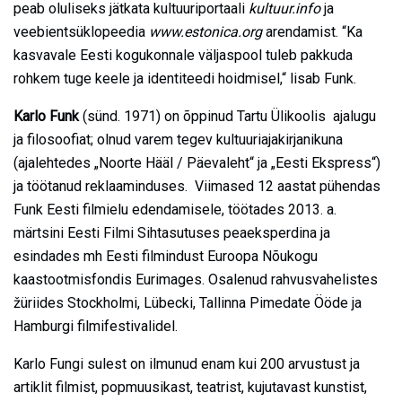
peab oluliseks jätkata kultuuriportaali
kultuur.info
ja
veebientsüklopeedia
www.estonica.org
arendamist. “Ka
kasvavale Eesti kogukonnale väljaspool tuleb pakkuda
rohkem tuge keele ja identiteedi hoidmisel,“ lisab Funk.
Karlo Funk
(sünd. 1971) on õppinud Tartu Ülikoolis ajalugu
ja filosoofiat; olnud varem tegev kultuuriajakirjanikuna
(ajalehtedes „Noorte Hääl / Päevaleht“ ja „Eesti Ekspress“)
ja töötanud reklaaminduses. Viimased 12 aastat pühendas
Funk Eesti filmielu edendamisele, töötades 2013. a.
märtsini Eesti Filmi Sihtasutuses peaeksperdina ja
esindades mh Eesti filmindust Euroopa Nõukogu
kaastootmisfondis Eurimages. Osalenud rahvusvahelistes
žüriides Stockholmi, Lübecki, Tallinna Pimedate Ööde ja
Hamburgi filmifestivalidel.
Karlo Fungi sulest on ilmunud enam kui 200 arvustust ja
artiklit filmist, popmuusikast, teatrist, kujutavast kunstist,