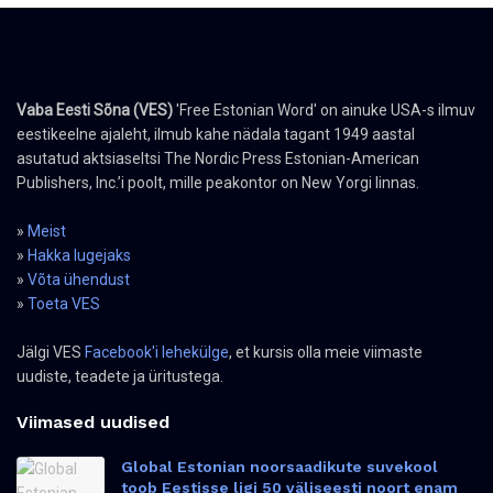
Vaba Eesti Sõna (VES)
'Free Estonian Word' on ainuke USA-s ilmuv
eestikeelne ajaleht, ilmub kahe nädala tagant 1949 aastal
asutatud aktsiaseltsi The Nordic Press Estonian-American
Publishers, Inc.’i poolt, mille peakontor on New Yorgi linnas.
»
Meist
»
Hakka lugejaks
»
Võta ühendust
»
Toeta VES
Jälgi VES
Facebook'i lehekülge
, et kursis olla meie viimaste
uudiste, teadete ja üritustega.
Viimased uudised
Global Estonian noorsaadikute suvekool
toob Eestisse ligi 50 väliseesti noort enam