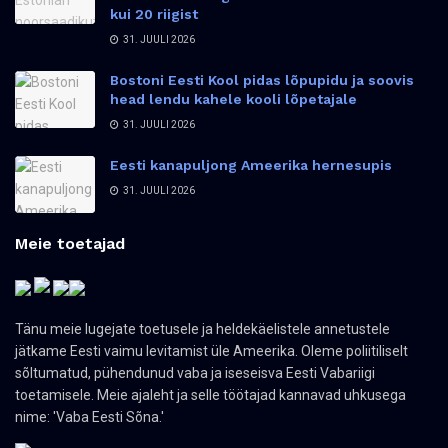
kui 20 riigist
31. JUULI 2026
Bostoni Eesti Kool pidas lõpupidu ja soovis
head lendu kahele kooli lõpetajale
31. JUULI 2026
Eesti kanapuljong Ameerika hernesupis
31. JUULI 2026
Meie toetajad
Tänu meie lugejate toetusele ja heldekäelistele annetustele
jätkame Eesti vaimu levitamist üle Ameerika. Oleme poliitiliselt
sõltumatud, pühendunud vaba ja iseseisva Eesti Vabariigi
toetamisele. Meie ajaleht ja selle töötajad kannavad uhkusega
nime: 'Vaba Eesti Sõna.'