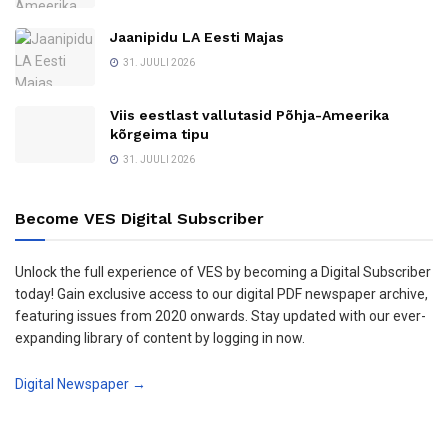
Jaanipidu LA Eesti Majas
31. JUULI 2026
Viis eestlast vallutasid Põhja-Ameerika
kõrgeima tipu
31. JUULI 2026
Become VES Digital Subscriber
Unlock the full experience of VES by becoming a Digital Subscriber
today! Gain exclusive access to our digital PDF newspaper archive,
featuring issues from 2020 onwards. Stay updated with our ever-
expanding library of content by logging in now.
Digital Newspaper →