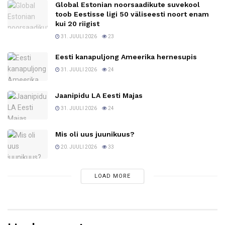
Global Estonian noorsaadikute suvekool
toob Eestisse ligi 50 väliseesti noort enam
kui 20 riigist
31. JUULI 2026
23
Eesti kanapuljong Ameerika hernesupis
31. JUULI 2026
24
Jaanipidu LA Eesti Majas
31. JUULI 2026
24
Mis oli uus juunikuus?
20. JUULI 2026
33
LOAD MORE