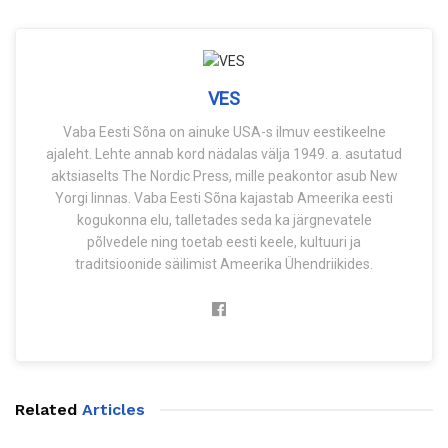
VES
Vaba Eesti Sõna on ainuke USA-s ilmuv eestikeelne
ajaleht. Lehte annab kord nädalas välja 1949. a. asutatud
aktsiaselts The Nordic Press, mille peakontor asub New
Yorgi linnas. Vaba Eesti Sõna kajastab Ameerika eesti
kogukonna elu, talletades seda ka järgnevatele
põlvedele ning toetab eesti keele, kultuuri ja
traditsioonide säilimist Ameerika Ühendriikides.
Related
Articles