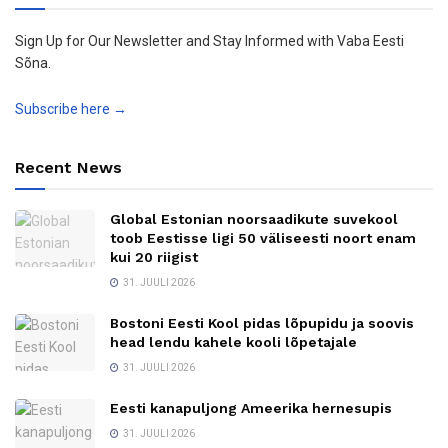
Sign Up for Our Newsletter and Stay Informed with Vaba Eesti
Sõna.
Subscribe here →
Recent News
Global Estonian noorsaadikute suvekool
toob Eestisse ligi 50 väliseesti noort enam
kui 20 riigist
31. JUULI 2026
Bostoni Eesti Kool pidas lõpupidu ja soovis
head lendu kahele kooli lõpetajale
31. JUULI 2026
Eesti kanapuljong Ameerika hernesupis
31. JUULI 2026