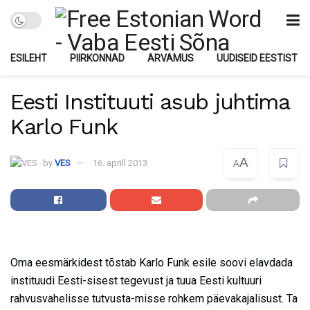
ESILEHT
PIIRKONNAD
ARVAMUS
UUDISEID EESTIST
Eesti Instituuti asub juhtima
Karlo Funk
A
by
VES
16. aprill 2013
A
Oma eesmärkidest tõstab Karlo Funk esile soovi elavdada
instituudi Eesti-sisest tegevust ja tuua Eesti kultuuri
rahvusvahelisse tutvusta-misse rohkem päevakajalisust. Ta