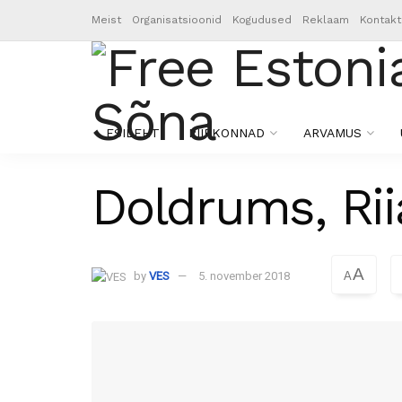
Meist
Organisatsioonid
Kogudused
Reklaam
Kontakt
ESILEHT
PIIRKONNAD
ARVAMUS
Doldrums, Rii
A
by
VES
5. november 2018
A