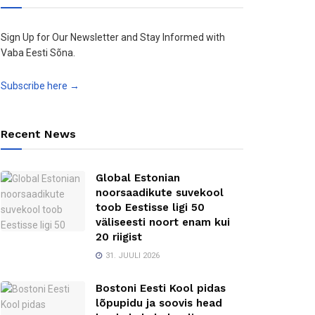
Sign Up for Our Newsletter and Stay Informed with
Vaba Eesti Sõna.
Subscribe here →
Recent News
Global Estonian
noorsaadikute suvekool
toob Eestisse ligi 50
väliseesti noort enam kui
20 riigist
31. JUULI 2026
Bostoni Eesti Kool pidas
lõpupidu ja soovis head