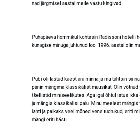
nad järgmisel aastal meile vastu kingivad.
Pühapäeva hommikul kohtasin Radissoni hotelli ho
kunagise minuga juhtunud loo. 1996. aastal olin ma 
Pubi oli lastud käest ära minna ja ma tahtsin sinna
panin mängima klassikalist muusikat. Olin võtnud tö
tšellistid miniseelikutes. Aga igal õhtul istus ik
ja mängis klassikalisi palu. Minu meelest mängis ta
lahti ja palkaks veel mõned vene tüdrukud, eriti m
mängi eriti hästi.