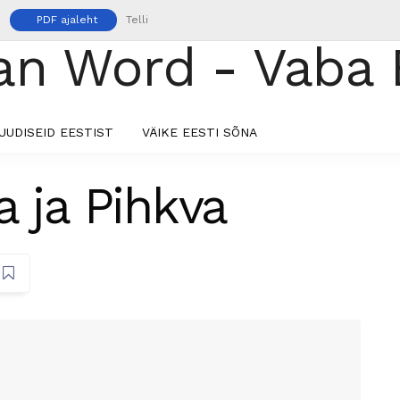
PDF ajaleht
Telli
UUDISEID EESTIST
VÄIKE EESTI SÕNA
a ja Pihkva