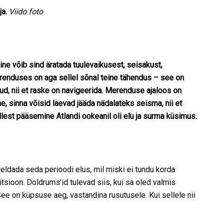
ja.
Viido foto
ne võib sind äratada tuulevaikusest, seisakust,
renduses on aga sellel sõnal teine tähendus – see on
ud, nii et raske on navigeerida. Merenduse ajaloos on
e, sinna võisid laevad jääda nädalateks seisma, nii et
est pääsemine Atlandi ookeanil oli elu ja surma küsimus.
jeldada seda perioodi elus, mil miski ei tundu korda
itsioon.
Doldrums
’id tulevad siis, kui sa oled valmis
See on küpsuse aeg, vastandina rusutusele. Kui sellele nii