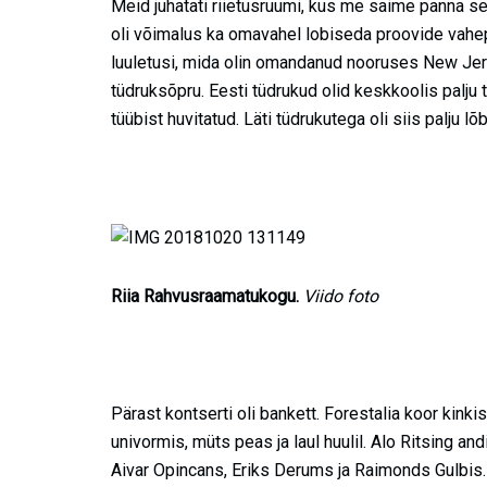
Meid juhatati riietusruumi, kus me saime panna sel
oli võimalus ka omavahel lobiseda proovide vahepe
luuletusi, mida olin omandanud nooruses New Jersey’
tüdruksõpru. Eesti tüdrukud olid keskkoolis palju
tüübist huvitatud. Läti tüdrukutega oli siis palju l
Riia Rahvusraamatukogu.
Viido foto
Pärast kontserti oli bankett. Forestalia koor kinkis
univormis, müts peas ja laul huulil. Alo Ritsing and
Aivar Opincans, Eriks Derums ja Raimonds Gulbis. 