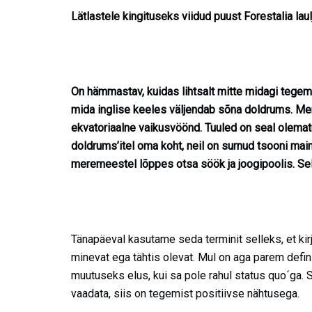
Lätlastele kingituseks viidud puust Forestalia laul
On hämmastav, kuidas lihtsalt mitte midagi tegemi
mida inglise keeles väljendab sõna
doldrums
. Me
ekvatoriaalne vaikusvöönd. Tuuled on seal olemat
doldrums’itel oma koht, neil on surnud tsooni main
meremeestel lõppes otsa söök ja joogipoolis. Sell
Tänapäeval kasutame seda terminit selleks, et kir
minevat ega tähtis olevat. Mul on aga parem defin
muutuseks elus, kui sa pole rahul
status
quo
´ga. 
vaadata, siis on tegemist positiivse nähtusega.