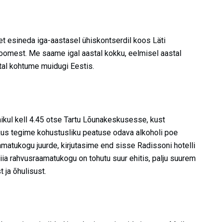
et esineda iga-aastasel ühiskontserdil koos Läti
omest. Me saame igal aastal kokku, eelmisel aastal
tal kohtume muidugi Eestis.
kul kell 4.45 otse Tartu Lõunakeskusesse, kust
 kus tegime kohustusliku peatuse odava alkoholi poe
amatukogu juurde, kirjutasime end sisse Radissoni hotelli
ia rahvusraamatukogu on tohutu suur ehitis, palju suurem
t ja õhulisust.