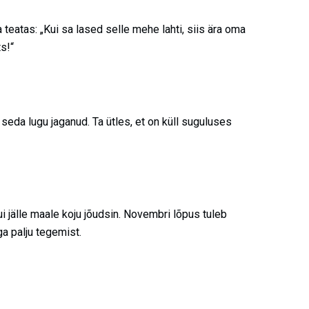
 teatas: „Kui sa lased selle mehe lahti, siis ära oma
ts!“
seda lugu jaganud. Ta ütles, et on küll suguluses
i jälle maale koju jõudsin. Novembri lõpus tuleb
ga palju tegemist.