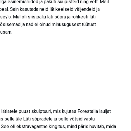
ga esinemisriided ja pakuti suupisteid ning vett. Meil
al. Sain kasutada neid lätikeelseid väljendeid ja
s. Mul oli siis palju läti sõpru ja rohkesti läti
 tõsisemad ja nad ei olnud minusugusest tüütust
õbusam.
 lätlatele puust skulptuuri, mis kujutas Forestalia lauljat
is selle üle Läti sõpradele ja selle võtsid vastu
See oli ekstravagantne kingitus, mind päris huvitab, mida