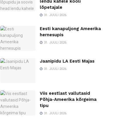
lendu kahele kooli
lõpetajale
31. JUULI 2026
Eesti kanapuljong Ameerika
hernesupis
31. JUULI 2026
Jaanipidu LA Eesti Majas
31. JUULI 2026
Viis eestlast vallutasid
Põhja-Ameerika kõrgeima
tipu
31. JUULI 2026