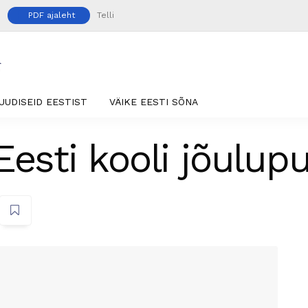
PDF ajaleht
Telli
UUDISEID EESTIST
VÄIKE EESTI SÕNA
Eesti kooli jõulup