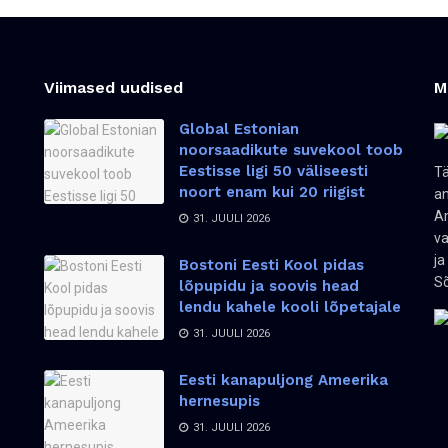
Viimased uudised
M
Global Estonian
noorsaadikute suvekool toob
Eestisse ligi 50 väliseesti
Tä
noort enam kui 20 riigist
an
Am
31. JUULI 2026
va
ja
Bostoni Eesti Kool pidas
Sõ
lõpupidu ja soovis head
lendu kahele kooli lõpetajale
31. JUULI 2026
Eesti kanapuljong Ameerika
hernesupis
31. JUULI 2026