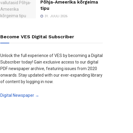
Põhja-Ameerika kõrgeima
tipu
31. JUULI 2026
Become VES Digital Subscriber
Unlock the full experience of VES by becoming a Digital
Subscriber today! Gain exclusive access to our digital
PDF newspaper archive, featuring issues from 2020
onwards. Stay updated with our ever-expanding library
of content by logging in now.
Digital Newspaper →