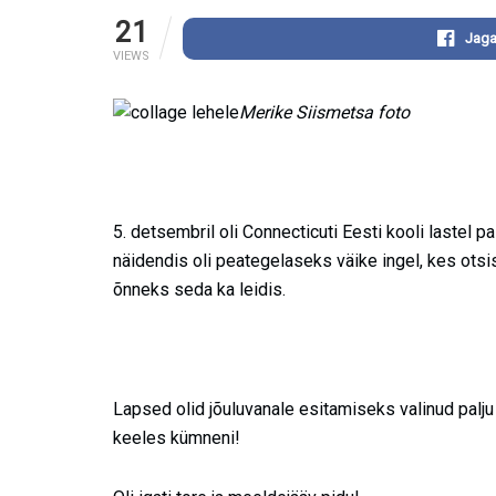
21
Jaga
VIEWS
Merike Siismetsa foto
5. detsembril oli Connecticuti Eesti kooli lastel p
näidendis oli peategelaseks väike ingel, kes otsi
õnneks seda ka leidis.
Lapsed olid jõuluvanale esitamiseks valinud palju t
keeles kümneni!