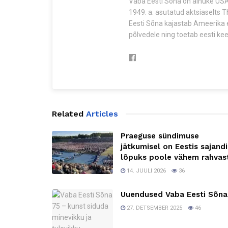
Vaba Eesti Sõna on ainuke USA-
1949. a. asutatud aktsiaselts 
Eesti Sõna kajastab Ameerika e
põlvedele ning toetab eesti keel
Related
Articles
Praeguse sündimuse
jätkumisel on Eestis sajandi
lõpuks poole vähem rahvas
14. JUULI 2026
36
Uuendused Vaba Eesti Sõna
27. DETSEMBER 2025
46