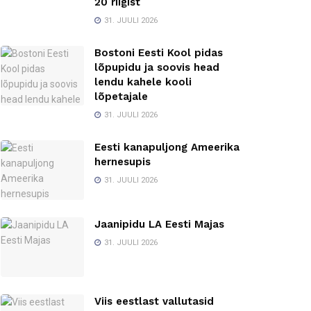
20 riigist
31. JUULI 2026
Bostoni Eesti Kool pidas
lõpupidu ja soovis head
lendu kahele kooli
lõpetajale
31. JUULI 2026
Eesti kanapuljong Ameerika
hernesupis
31. JUULI 2026
Jaanipidu LA Eesti Majas
31. JUULI 2026
Viis eestlast vallutasid