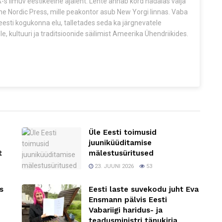
s ilmuv eestikeelne ajaleht. Lehte annab kord nädalas välja
The Nordic Press, mille peakontor asub New Yorgi linnas. Vaba
esti kogukonna elu, talletades seda ka järgnevatele
e, kultuuri ja traditsioonide säilimist Ameerika Ühendriikides.
Üle Eesti toimusid
juuniküüditamise
t
mälestusüritused
23. JUUNI 2026
53
s
Eesti laste suvekodu juht Eva
Ensmann pälvis Eesti
Vabariigi haridus- ja
teadusministri tänukirja