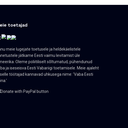
eie toetajad
nu meie lugejate toetusele ja heldekäelistele
netustele jätkame Eesti vaimu levitamist üle
eerika. Oleme poliitiliselt sõltumatud, pühendunud
ba ja iseseisva Eesti Vabariigi toetamisele. Meie ajaleht
 selle töötajad kannavad uhkusega nime: 'Vaba Eesti
na.'