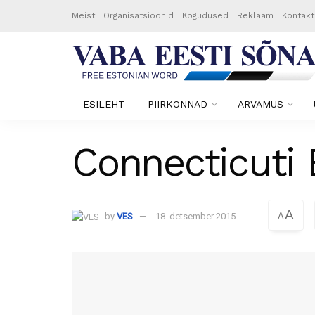
Meist
Organisatsioonid
Kogudused
Reklaam
Kontakt
ESILEHT
PIIRKONNAD
ARVAMUS
Connecticuti 
A
by
VES
18. detsember 2015
A