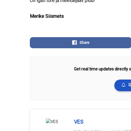
Oli igati tore ja meeldejääv pidu!
Merike Siismets
Share
Get real time updates directly o
G
VES