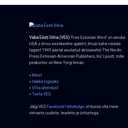
Vaba Eesti Sõna (VES)
'Free Estonian Word' on ainuke
USA-s ilmuv eestikeelne ajaleht, ilmub kahe nädala
tagant 1949 aastal asutatud aktsiaseltsi The Nordic
Press Estonian-American Publishers, Inc.’i poolt, mille
peakontor on New Yorgi linnas.
»
Meist
»
Hakka lugejaks
»
Võta ühendust
»
Toeta VES
Jälgi VES
Facebook'i lehekülge
, et kursis olla meie
viimaste uudiste, teadete ja üritustega.