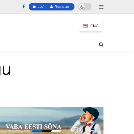
Login
Register
ENG
uu