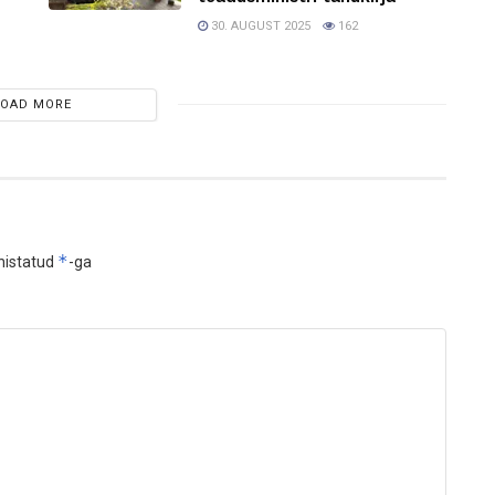
30. AUGUST 2025
162
LOAD MORE
*
histatud
-ga