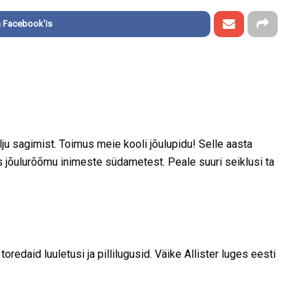
 Facebook'is
alju sagimist. Toimus meie kooli jõulupidu! Selle aasta
s jõulurõõmu inimeste südametest. Peale suuri seiklusi ta
oredaid luuletusi ja pillilugusid. Väike Allister luges eesti