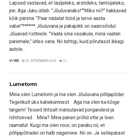
Lapsed vastavad, et lauljateks, arstideks, tantsijateks,
jne. Aga Juku ütleb: "Jõuluvanaks!""Miks nii?" hakkavad
kõik pärima. "Paar nädalat tööd ja terve aasta
vaba!"****** Jõuluvana ja päkapikk on saanisõidul.
Jõuavad ristteele. "Vaata sina vasakule, mina vaatan
paremale," ütles vana. Nii tehtigi, kuid põrutasid ikkagi
autole...
BY
VES
23. DETSEMBER 2016
20
Lumetorm
Mina olen Lumetorm ja ma olen Jõuluvana põhjapõder.
Tegelikult üks kahekümnest. Aga ma olen ka kõige
targem! Teised lihtsalt matsutavad porgandeid ja
röhitsevad. Mina? Mina panen prillid ette ja loen
raamatut. Kuigi ma olen noor, on paraku nii, et
põhjapõtradel on halb nägemine. Nii on. Ja sellepärast