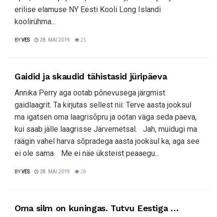
erilise elamuse NY Eesti Kooli Long Islandi
koolirühma...
BY
VES
28. MAI 2019
25
Gaidid ja skaudid tähistasid jüripäeva
Annika Perry aga ootab põnevusega järgmist
gaidlaagrit. Ta kirjutas sellest nii: Terve aasta jooksul
ma igatsen oma laagrisõpru ja ootan väga seda päeva,
kui saab jälle laagrisse Järvemetsal. Jah, muidugi ma
räägin vahel harva sõpradega aasta jooksul ka, aga see
ei ole sama. Me ei näe üksteist peaaegu...
BY
VES
28. MAI 2019
28
Oma silm on kuningas. Tutvu Eestiga …