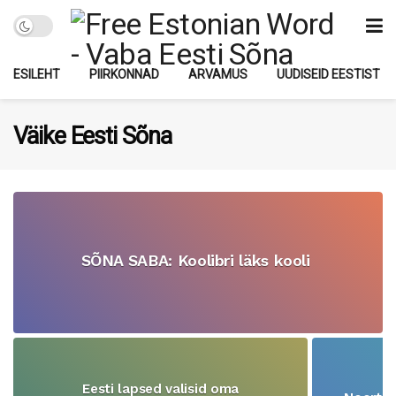
ESILEHT
PIIRKONNAD
ARVAMUS
UUDISEID EESTIST
Väike Eesti Sõna
SÕNA SABA: Koolibri läks kooli
Eesti lapsed valisid oma