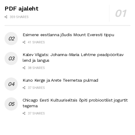
PDF ajaleht
359 SHARES
Esimene eestlanna jõudis Mount Everesti tippu
41 SHARES
Kalev Vilgats: Johanna-Maria Lehtme peadpööritav
lend ja langus
38 SHARES
Kuno Kerge ja Arete Teemetsa pulmad
37 SHARES
Chicago Eesti Kultuuriseltsis õpiti probiootilist jogurtit
tegema
37 SHARES