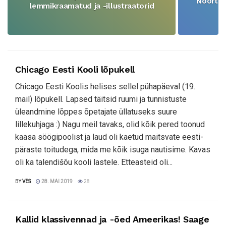
Noorte k
lemmikraamatud ja -illustraatorid
Chicago Eesti Kooli lõpukell
Chicago Eesti Koolis helises sellel pühapäeval (19.
mail) lõpukell. Lapsed täitsid ruumi ja tunnistuste
üleandmine lõppes õpetajate üllatuseks suure
lillekuhjaga :) Nagu meil tavaks, olid kõik pered toonud
kaasa söögipoolist ja laud oli kaetud maitsvate eesti-
päraste toitudega, mida me kõik isuga nautisime. Kavas
oli ka talendišõu kooli lastele. Etteasteid oli...
BY
VES
28. MAI 2019
28
Kallid klassivennad ja -õed Ameerikas! Saage