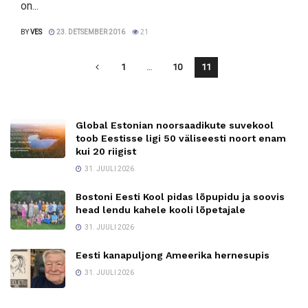
on...
BY
VES
23. DETSEMBER 2016
21
1
…
10
11
Global Estonian noorsaadikute suvekool
toob Eestisse ligi 50 väliseesti noort enam
kui 20 riigist
31. JUULI 2026
Bostoni Eesti Kool pidas lõpupidu ja soovis
head lendu kahele kooli lõpetajale
31. JUULI 2026
Eesti kanapuljong Ameerika hernesupis
31. JUULI 2026