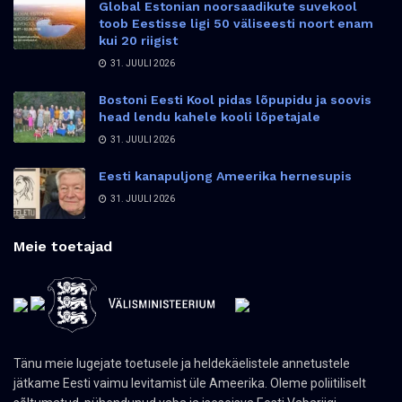
Global Estonian noorsaadikute suvekool
toob Eestisse ligi 50 väliseesti noort enam
kui 20 riigist
31. JUULI 2026
Bostoni Eesti Kool pidas lõpupidu ja soovis
head lendu kahele kooli lõpetajale
31. JUULI 2026
Eesti kanapuljong Ameerika hernesupis
31. JUULI 2026
Meie toetajad
Tänu meie lugejate toetusele ja heldekäelistele annetustele
jätkame Eesti vaimu levitamist üle Ameerika. Oleme poliitiliselt