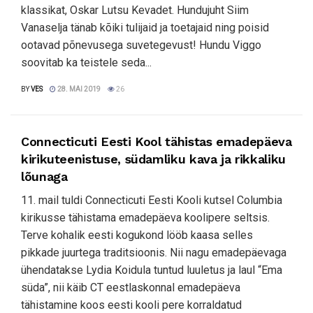
klassikat, Oskar Lutsu Kevadet. Hundujuht Siim
Vanaselja tänab kõiki tulijaid ja toetajaid ning poisid
ootavad põnevusega suvetegevust! Hundu Viggo
soovitab ka teistele seda...
BY
VES
28. MAI 2019
26
Connecticuti Eesti Kool tähistas emadepäeva
kirikuteenistuse, südamliku kava ja rikkaliku
lõunaga
11. mail tuldi Connecticuti Eesti Kooli kutsel Columbia
kirikusse tähistama emadepäeva koolipere seltsis.
Terve kohalik eesti kogukond lööb kaasa selles
pikkade juurtega traditsioonis. Nii nagu emadepäevaga
ühendatakse Lydia Koidula tuntud luuletus ja laul “Ema
süda”, nii käib CT eestlaskonnal emadepäeva
tähistamine koos eesti kooli pere korraldatud