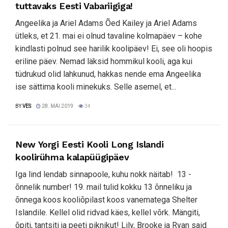
tuttavaks Eesti Vabariigiga!
Angeelika ja Ariel Adams Õed Kailey ja Ariel Adams
ütleks, et 21. mai ei olnud tavaline kolmapäev – kohe
kindlasti polnud see harilik koolipäev! Ei, see oli hoopis
eriline päev. Nemad läksid hommikul kooli, aga kui
tüdrukud olid lahkunud, hakkas nende ema Angeelika
ise sättima kooli minekuks. Selle asemel, et...
BY
VES
28. MAI 2019
34
New Yorgi Eesti Kooli Long Islandi
koolirühma kalapüügipäev
Iga lind lendab sinnapoole, kuhu nokk näitab! 13 -
õnnelik number! 19. mail tulid kokku 13 õnneliku ja
õnnega koos kooliõpilast koos vanematega Shelter
Islandile. Kellel olid ridvad käes, kellel võrk. Mängiti,
õpiti, tantsiti ja peeti piknikut! Lily, Brooke ja Ryan said