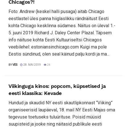
Chicagos?!
Foto: Andrew (keskel halli pusaga) aitab Chicago
eestlastel üles panna hiiglaslikku rändnäitust Eesti
kohta Chicago kesklinna südames. Näitus on üleval 1.-
5. juuni 2019 Richard J. Daley Center Plazal. Täpsem
info näituse kohta Eesti Kultuuriseltsi Chicagos
veebilehel: estoniansinchicago.com Kuigi ma pole
Eestis sündinud, olen seal käinud palju kordi ja ma...
BY
VES
28. MAI 2019
24
Viikinguga kinos: popcorn, küpsetised ja
eesti klassika: Kevade
Hundud ja skaudid NY eesti skautlipkonnast “Viiking”
organiseerisid laupäeval, 18. mail NY Eesti Majas oma
tegevuse toetuseks tuluürituse. Poisid müüsid
suupisteid ja jooke ning näitasid publikule eesti