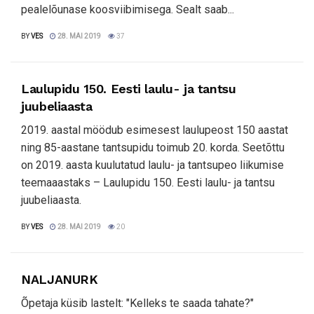
pealelõunase koosviibimisega. Sealt saab...
BY
VES
28. MAI 2019
37
Laulupidu 150. Eesti laulu- ja tantsu
juubeliaasta
2019. aastal möödub esimesest laulupeost 150 aastat
ning 85-aastane tantsupidu toimub 20. korda. Seetõttu
on 2019. aasta kuulutatud laulu- ja tantsupeo liikumise
teemaaastaks – Laulupidu 150. Eesti laulu- ja tantsu
juubeliaasta.
BY
VES
28. MAI 2019
20
NALJANURK
Õpetaja küsib lastelt: "Kelleks te saada tahate?"