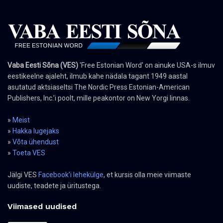
Vaba Eesti Sõna (VES)
'Free Estonian Word' on ainuke USA-s ilmuv
eestikeelne ajaleht, ilmub kahe nädala tagant 1949 aastal
asutatud aktsiaseltsi The Nordic Press Estonian-American
Publishers, Inc.’i poolt, mille peakontor on New Yorgi linnas.
»
Meist
»
Hakka lugejaks
»
Võta ühendust
»
Toeta VES
Jälgi VES
Facebook'i lehekülge
, et kursis olla meie viimaste
uudiste, teadete ja üritustega.
Viimased uudised