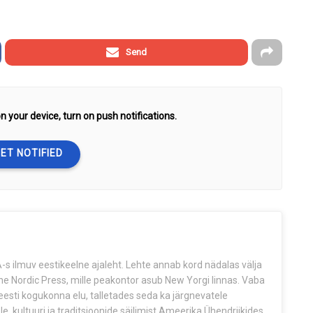
Send
n your device, turn on push notifications.
ET NOTIFIED
s ilmuv eestikeelne ajaleht. Lehte annab kord nädalas välja
The Nordic Press, mille peakontor asub New Yorgi linnas. Vaba
esti kogukonna elu, talletades seda ka järgnevatele
e, kultuuri ja traditsioonide säilimist Ameerika Ühendriikides.