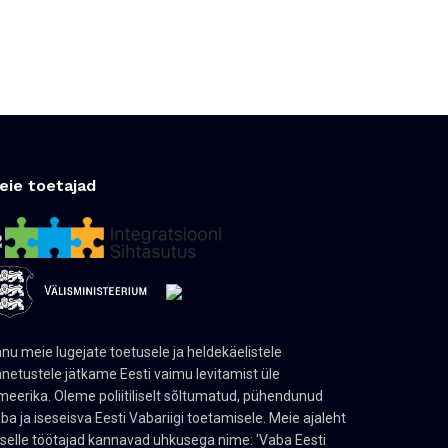
eie toetajad
nu meie lugejate toetusele ja heldekäelistele
netustele jätkame Eesti vaimu levitamist üle
eerika. Oleme poliitiliselt sõltumatud, pühendunud
ba ja iseseisva Eesti Vabariigi toetamisele. Meie ajaleht
 selle töötajad kannavad uhkusega nime: 'Vaba Eesti