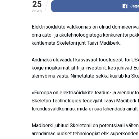
25
Jaga
VIEWS
Elektrisõidukite valdkonnas on olnud domineerivat
oma auto- ja akutehnoloogiatega konkurentsi pakk
kahtlemata Skeletoni juht Taavi Madiberk.
Andmaks ülevaadet kasvavast tööstusest, tõi USA
kõige mõjukaimat juhti ja investorit, kes juhivad E
ülemvõimu vastu. Nimetatute sekka kuulub ka Skel
«Euroopa on elektrisõidukite teadus- ja arendust
Skeleton Technologies tegevjuht Taavi Madiberk 
turundusvaldkonnas, mida ei saa lahendada ainult
Madiberki juhitud Skeletonil on potentsiaali vähe
arendamas uudset tehnoloogiat ehk superkondensa