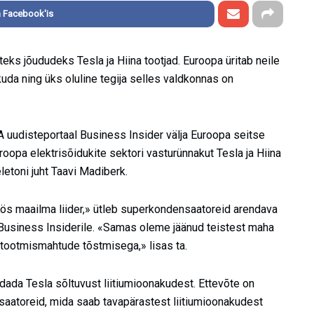
 Facebook'is
eks jõududeks Tesla ja Hiina tootjad. Euroopa üritab neile
uda ning üks oluline tegija selles valdkonnas on
 uudisteportaal Business Insider välja Euroopa seitse
uroopa elektrisõidukite sektori vasturünnakut Tesla ja Hiina
etoni juht Taavi Madiberk.
öös maailma liider,» ütleb superkondensaatoreid arendava
Business Insiderile. «Samas oleme jäänud teistest maha
 tootmismahtude tõstmisega,» lisas ta.
ndada Tesla sõltuvust liitiumioonakudest. Ettevõte on
atoreid, mida saab tavapärastest liitiumioonakudest