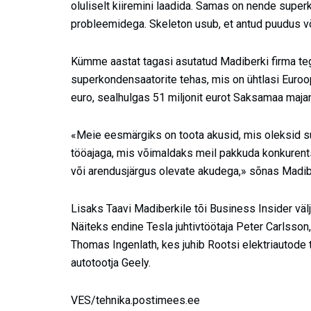
oluliselt kiiremini laadida. Samas on nende su
probleemidega. Skeleton usub, et antud puudus võ
Kümme aastat tagasi asutatud Madiberki firma t
superkondensaatorite tehas, mis on ühtlasi Euroo
euro, sealhulgas 51 miljonit eurot Saksamaa majan
«Meie eesmärgiks on toota akusid, mis oleksid suu
tööajaga, mis võimaldaks meil pakkuda konkurent
või arendusjärgus olevate akudega,» sõnas Madib
Lisaks Taavi Madiberkile tõi Business Insider välj
Näiteks endine Tesla juhtivtöötaja Peter Carlsson,
Thomas Ingenlath, kes juhib Rootsi elektriautode 
autotootja Geely.
VES/tehnika.postimees.ee