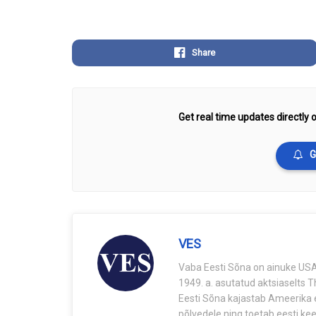
Share
Get real time updates directly o
G
VES
Vaba Eesti Sõna on ainuke USA-
1949. a. asutatud aktsiaselts 
Eesti Sõna kajastab Ameerika e
põlvedele ning toetab eesti keel