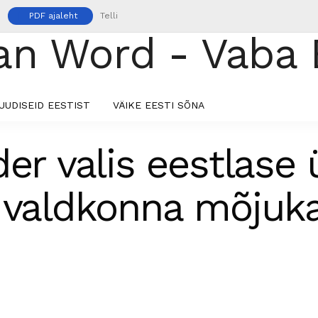
PDF ajaleht
Telli
UUDISEID EESTIST
VÄIKE EESTI SÕNA
der valis eestlase
 valdkonna mõjuk