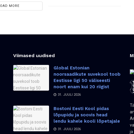
LOAD MORE
Viimased uudised
M
Global Estonian
noorsaadikute suvekool toob
Eestisse ligi 50 väliseesti
noort enam kui 20 riigist
31. JUULI 2026
Tä
Bostoni Eesti Kool pidas
an
lõpupidu ja soovis head
Am
lendu kahele kooli lõpetajale
va
31. JUULI 2026
ja