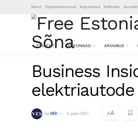
Meist
Organisatsioonid
Kogudused
Reklaam
Kontakt
ESILEHT
PIIRKONNAD
ARVAMUS
Business Insi
elektriautode
A
by
VES
6. juuni 2021
A