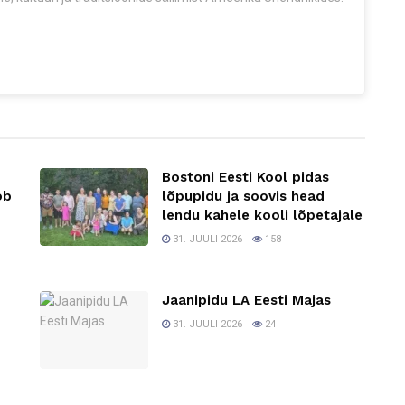
Bostoni Eesti Kool pidas
ob
lõpupidu ja soovis head
lendu kahele kooli lõpetajale
31. JUULI 2026
158
Jaanipidu LA Eesti Majas
31. JUULI 2026
24