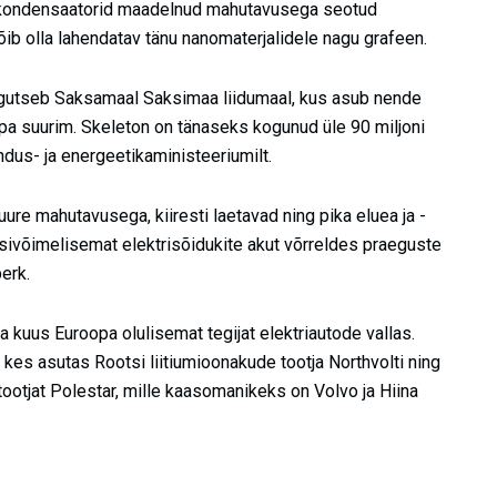
perkondensaatorid maadelnud mahutavusega seotud
ib olla lahendatav tänu nanomaterjalidele nagu grafeen.
egutseb Saksamaal Saksimaa liidumaal, kus asub nende
pa suurim. Skeleton on tänaseks kogunud üle 90 miljoni
dus- ja energeetikaministeeriumilt.
re mahutavusega, kiiresti laetavad ning pika eluea ja -
sivõimelisemat elektrisõidukite akut võrreldes praeguste
erk.
a kuus Euroopa olulisemat tegijat elektriautode vallas.
 kes asutas Rootsi liitiumioonakude tootja Northvolti ning
tootjat Polestar, mille kaasomanikeks on Volvo ja Hiina