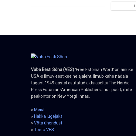
Vaba Eesti Sõna (VES)
'Free Estonian Word' on ainuke
USA-s ilmuv eestikeelne ajaleht, ilmub kahe nädala
tagant 1949 aastal asutatud aktsiaseltsi The Nordic
Press Estonian-American Publishers, Inc.’i poolt, mille
peakontor on New Yorgi linnas.
»
Meist
»
Hakka lugejaks
»
Võta ühendust
»
Toeta VES