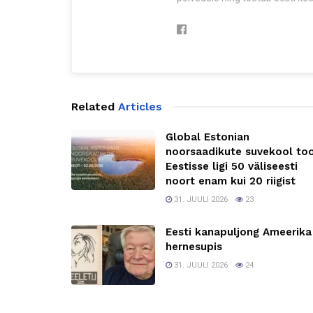
Related
Articles
Global Estonian
noorsaadikute suvekool to
Eestisse ligi 50 väliseesti
noort enam kui 20 riigist
31. JUULI 2026
23
Eesti kanapuljong Ameerika
hernesupis
31. JUULI 2026
24