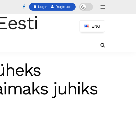
Login
Register
ENG
 üheks
aimaks juhiks