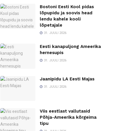
Bostoni Eesti Kool pidas
lõpupidu ja soovis head
lendu kahele kooli
lõpetajale
31. JUULI 2026
Eesti kanapuljong Ameerika
hernesupis
31. JUULI 2026
Jaanipidu LA Eesti Majas
31. JUULI 2026
Viis eestlast vallutasid
Põhja-Ameerika kõrgeima
tipu