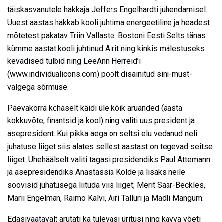
täiskasvanutele hakkaja Jeffers Engelhardti juhendamisel.
Uuest aastas hakkab kooli juhtima energeetiline ja headest
mõtetest pakatav Triin Vallaste. Bostoni Eesti Selts tänas
kümme aastat kooli juhtinud Airit ning kinkis mälestuseks
kevadised tulbid ning LeeAnn Herreid’i
(www.individualicons.com) poolt disainitud sini-must-
valgega sõrmuse.
Päevakorra kohaselt käidi üle kõik aruanded (aasta
kokkuvõte, finantsid ja kool) ning valiti uus president ja
asepresident. Kui pikka aega on seltsi elu vedanud neli
juhatuse liiget siis alates sellest aastast on tegevad seitse
liiget. Ühehäälselt valiti tagasi presidendiks Paul Attemann
ja asepresidendiks Anastassia Kolde ja lisaks neile
soovisid juhatusega liituda viis liiget; Merit Saar-Beckles,
Marii Engelman, Raimo Kalvi, Airi Talluri ja Madli Mangum.
Edasivaatavalt arutati ka tulevasi üritusi ning kavva võeti