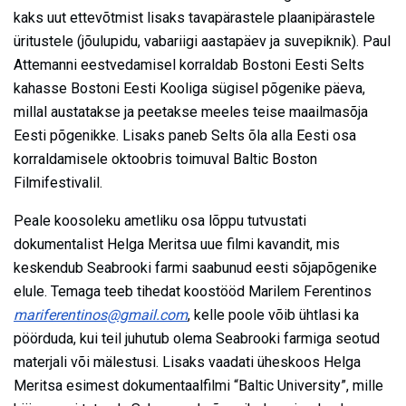
kaks uut ettevõtmist lisaks tavapärastele plaanipärastele
üritustele (jõulupidu, vabariigi aastapäev ja suvepiknik). Paul
Attemanni eestvedamisel korraldab Bostoni Eesti Selts
kahasse Bostoni Eesti Kooliga sügisel põgenike päeva,
millal austatakse ja peetakse meeles teise maailmasõja
Eesti põgenikke. Lisaks paneb Selts õla alla Eesti osa
korraldamisele oktoobris toimuval Baltic Boston
Filmifestivalil.
Peale koosoleku ametliku osa lõppu tutvustati
dokumentalist Helga Meritsa uue filmi kavandit, mis
keskendub Seabrooki farmi saabunud eesti sõjapõgenike
elule. Temaga teeb tihedat koostööd Marilem Ferentinos
mariferentinos@gmail.com
, kelle poole võib ühtlasi ka
pöörduda, kui teil juhutub olema Seabrooki farmiga seotud
materjali või mälestusi. Lisaks vaadati üheskoos Helga
Meritsa esimest dokumentaalfilmi “Baltic University”, mille