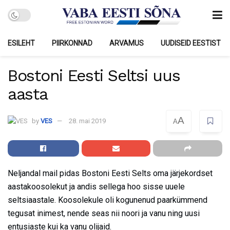
ESILEHT
PIIRKONNAD
ARVAMUS
UUDISEID EESTIST
Bostoni Eesti Seltsi uus
aasta
A
by
VES
28. mai 2019
A
Neljandal mail pidas Bostoni Eesti Selts oma järjekordset
aastakoosolekut ja andis sellega hoo sisse uuele
seltsiaastale. Koosolekule oli kogunenud paarkümmend
tegusat inimest, nende seas nii noori ja vanu ning uusi
entusiaste kui ka vanu olijaid.