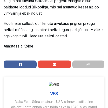
käigus sai tutvuda Saksamaal põgenikelaagris olnud
baltlaste loodud ülikooliga, mis sai asutatud keset ajaloo
virr-varri ja ebakindlust.
Hoolimata sellest, et liikmete arvukuse järgi on praegu
seltsil mõõnaaeg, on siiski selts tegus ja elujõuline – väike,
aga väga tubli. Head uut seltsi-aastat!
Anastassia Kolde
VES
Vaba Eesti Sõna on ainuke USA-s ilmuv eestikeelne
ajaleht. Lehte annab kord nädalas välja 1949. a. asutatud