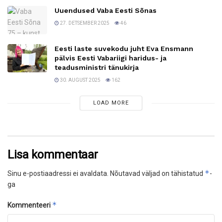
Uuendused Vaba Eesti Sõnas
27. DETSEMBER 2025
46
Eesti laste suvekodu juht Eva Ensmann
pälvis Eesti Vabariigi haridus- ja
teadusministri tänukirja
30. AUGUST 2025
162
LOAD MORE
Lisa kommentaar
*
Sinu e-postiaadressi ei avaldata.
Nõutavad väljad on tähistatud
-
ga
*
Kommenteeri