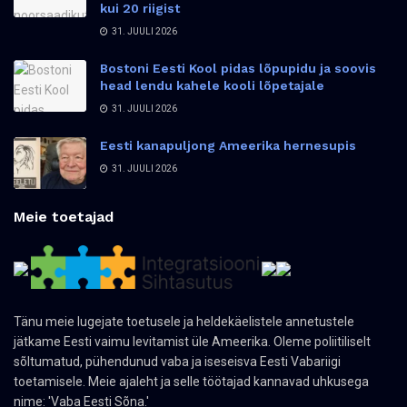
kui 20 riigist
31. JUULI 2026
Bostoni Eesti Kool pidas lõpupidu ja soovis
head lendu kahele kooli lõpetajale
31. JUULI 2026
Eesti kanapuljong Ameerika hernesupis
31. JUULI 2026
Meie toetajad
Tänu meie lugejate toetusele ja heldekäelistele annetustele
jätkame Eesti vaimu levitamist üle Ameerika. Oleme poliitiliselt
sõltumatud, pühendunud vaba ja iseseisva Eesti Vabariigi
toetamisele. Meie ajaleht ja selle töötajad kannavad uhkusega
nime: 'Vaba Eesti Sõna.'