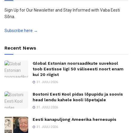
Sign Up for Our Newsletter and Stay Informed with Vaba Eesti
Sõna.
Subscribe here →
Recent News
Global Estonian noorsaadikute suvekool
toob Eestisse ligi 50 väliseesti noort enam
kui 20 riigist
31. JUULI 2026
Bostoni Eesti Kool pidas lõpupidu ja soovis
head lendu kahele kooli lõpetajale
31. JUULI 2026
Eesti kanapuljong Ameerika hernesupis
31. JUULI 2026