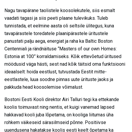
Nagu tavapärane taolistele koosolekutele, siis esmalt
vaadati tagasi ja siis peeti plaane tulevikuks. Tuleb
tunnistada, et eelmine aasta oli seltsile ülitegus, kuna
tavapärastele toredatele plaanipärastele üritustele
panustati palju aega, energiat ja raha ka Baltic Boston
Centenniali ja rändnäituse “Masters of our own Homes:
Estonia at 100” korraldamiseks. Kõik ettevõetud üritused
möödusid väga hästi, sest nad kõik täitsid oma funktsiooni
ideaalselt: hoida eestlust, tutvustada Eestit mitte-
eestlastele, luua soodne pinnas uute ürituste jaoks ja
pakkuda head koosolemise võimalust.
Bostoni Eesti Kooli direktor Airi Talluri tegi ka ettekande
koolis toimuvast ning nentis, et kuigi vanemad lapsed
hakkavad kooli juba lõpetama, on kooliga liitumas üha
rohkem väikeseid särasilmseid põnne. Positiivse
uuendusena hakatakse koolis eesti keelt õpetama ka