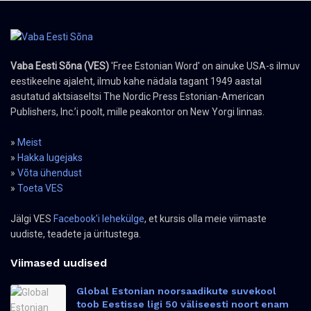
Vaba Eesti Sõna (VES)
'Free Estonian Word' on ainuke USA-s ilmuv
eestikeelne ajaleht, ilmub kahe nädala tagant 1949 aastal
asutatud aktsiaseltsi The Nordic Press Estonian-American
Publishers, Inc.’i poolt, mille peakontor on New Yorgi linnas.
»
Meist
»
Hakka lugejaks
»
Võta ühendust
»
Toeta VES
Jälgi VES
Facebook'i lehekülge
, et kursis olla meie viimaste
uudiste, teadete ja üritustega.
Viimased uudised
Global Estonian noorsaadikute suvekool
toob Eestisse ligi 50 väliseesti noort enam