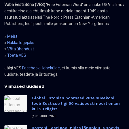
Vaba Eesti Sõna (VES)
'Free Estonian Word' on ainuke USA-s ilmuv
eestikeelne ajaleht, ilmub kahe nädala tagant 1949 aastal
asutatud aktsiaseltsi The Nordic Press Estonian-American
Publishers, Inc.’i poolt, mille peakontor on New Yorgi linnas.
»
Meist
»
Hakka lugejaks
»
Võta ühendust
»
Toeta VES
Jälgi VES
Facebook'i lehekülge
, et kursis olla meie viimaste
uudiste, teadete ja üritustega.
Viimased uudised
Global Estonian noorsaadikute suvekool
toob Eestisse ligi 50 väliseesti noort enam
kui 20 riigist
31. JUULI 2026
Bostoni Eesti Kool pidas lõpupidu ja soovis