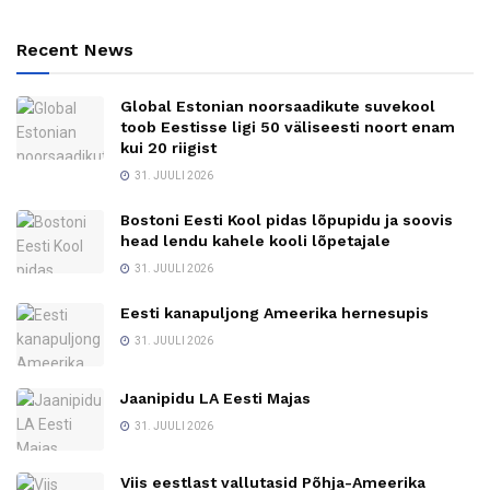
Recent News
Global Estonian noorsaadikute suvekool
toob Eestisse ligi 50 väliseesti noort enam
kui 20 riigist
31. JUULI 2026
Bostoni Eesti Kool pidas lõpupidu ja soovis
head lendu kahele kooli lõpetajale
31. JUULI 2026
Eesti kanapuljong Ameerika hernesupis
31. JUULI 2026
Jaanipidu LA Eesti Majas
31. JUULI 2026
Viis eestlast vallutasid Põhja-Ameerika