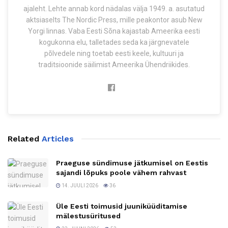
ajaleht. Lehte annab kord nädalas välja 1949. a. asutatud
aktsiaselts The Nordic Press, mille peakontor asub New
Yorgi linnas. Vaba Eesti Sõna kajastab Ameerika eesti
kogukonna elu, talletades seda ka järgnevatele
põlvedele ning toetab eesti keele, kultuuri ja
traditsioonide säilimist Ameerika Ühendriikides.
Related
Articles
Praeguse sündimuse jätkumisel on Eestis
sajandi lõpuks poole vähem rahvast
14. JUULI 2026
36
Üle Eesti toimusid juuniküüditamise
mälestusüritused