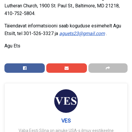
Lutheran Church, 1900 St. Paul St., Baltimore, MD 21218,
410-752-5804.
Täiendavat informatsiooni saab koguduse esimehelt Agu
Etsilt, tel 301-526-3327 ja
aguets23@gmail.com
.
Agu Ets
VES
Vaba Eesti Sõna on ainuke USA-s ilmuv eestikeelne