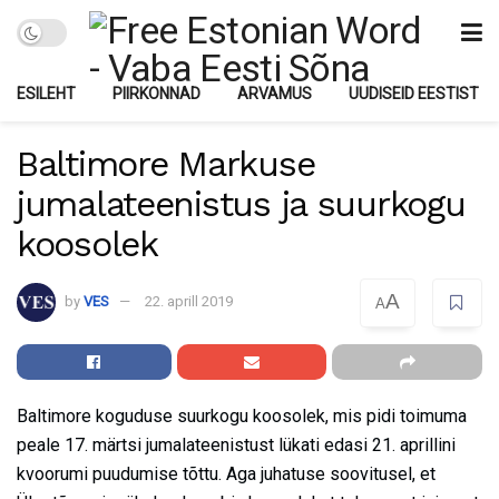
ESILEHT
PIIRKONNAD
ARVAMUS
UUDISEID EESTIST
Baltimore Markuse
jumalateenistus ja suurkogu
koosolek
A
by
VES
22. aprill 2019
A
Baltimore koguduse suurkogu koosolek, mis pidi toimuma
peale 17. märtsi jumalateenistust lükati edasi 21. aprillini
kvoorumi puudumise tõttu. Aga juhatuse soovitusel, et