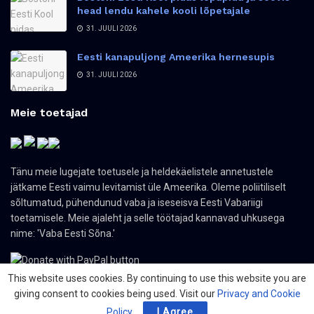
head lendu kahele kooli lõpetajale
31. JUULI 2026
Eesti kanapuljong Ameerika hernesupis
31. JUULI 2026
Meie toetajad
Tänu meie lugejate toetusele ja heldekäelistele annetustele
jätkame Eesti vaimu levitamist üle Ameerika. Oleme poliitiliselt
sõltumatud, pühendunud vaba ja iseseisva Eesti Vabariigi
toetamisele. Meie ajaleht ja selle töötajad kannavad uhkusega
nime: 'Vaba Eesti Sõna.'
This website uses cookies. By continuing to use this website you are
giving consent to cookies being used. Visit our
Privacy and Cookie
Policy
.
I Agree