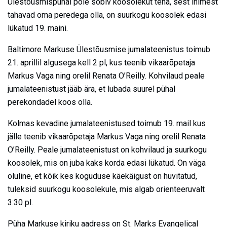
Ülestõusmispühal pole sobiv koosolekut teha, sest inimest
tahavad oma peredega olla, on suurkogu koosolek edasi
lükatud 19. maini.
Baltimore Markuse Ülestõusmise jumalateenistus toimub
21. aprillil algusega kell 2 pl, kus teenib vikaarõpetaja
Markus Vaga ning orelil Renata O’Reilly. Kohvilaud peale
jumalateenistust jääb ära, et lubada suurel pühal
perekondadel koos olla.
Kolmas kevadine jumalateenistused toimub 19. mail kus
jälle teenib vikaarõpetaja Markus Vaga ning orelil Renata
O’Reilly. Peale jumalateenistust on kohvilaud ja suurkogu
koosolek, mis on juba kaks korda edasi lükatud. On väga
oluline, et kõik kes koguduse käekäigust on huvitatud,
tuleksid suurkogu koosolekule, mis algab orienteeruvalt
3:30 pl.
Püha Markuse kiriku aadress on St. Marks Evangelical