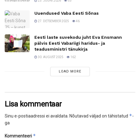
23. JUUNI 2026
53
Uuendused Vaba Eesti Sõnas
27. DETSEMBER 2025
46
Eesti laste suvekodu juht Eva Ensmann
pälvis Eesti Vabariigi haridus- ja
teadusministri tänukirja
30. AUGUST 2025
162
LOAD MORE
Lisa kommentaar
*
Sinu e-postiaadressi ei avaldata.
Nõutavad väljad on tähistatud
-
ga
*
Kommenteeri