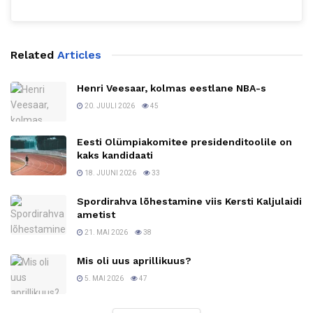
Related
Articles
Henri Veesaar, kolmas eestlane NBA-s
20. JUULI 2026
45
Eesti Olümpiakomitee presidenditoolile on
kaks kandidaati
18. JUUNI 2026
33
Spordirahva lõhestamine viis Kersti Kaljulaidi
ametist
21. MAI 2026
38
Mis oli uus aprillikuus?
5. MAI 2026
47