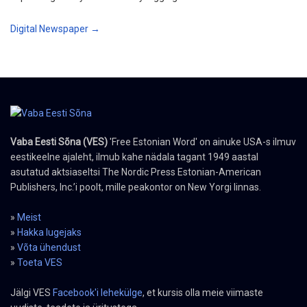
Digital Newspaper →
Vaba Eesti Sõna (VES)
'Free Estonian Word' on ainuke USA-s ilmuv
eestikeelne ajaleht, ilmub kahe nädala tagant 1949 aastal
asutatud aktsiaseltsi The Nordic Press Estonian-American
Publishers, Inc.’i poolt, mille peakontor on New Yorgi linnas.
»
Meist
»
Hakka lugejaks
»
Võta ühendust
»
Toeta VES
Jälgi VES
Facebook'i lehekülge
, et kursis olla meie viimaste