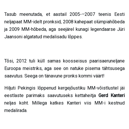
Tasub meenutada, et aastail 2005-
–
2007 teenis Eesti
neljapaat MM-idelt pronksid, 2008 kahepaat olümpiahõbeda
ja 2009 MM-hõbeda, aga seejärel kunagi legendaarse Jüri
Jaansoni algatatud medalisadu lõppes.
Tõsi, 2012 tuli küll samas koosseisus paarisaeruneljane
Euroopa meistriks, aga see on natuke pisema tähtsusega
saavutus. Seega on tänavune pronks kommi väärt!
Hiljuti Pekingis lõppenud kergejõustiku MM-võistlustel jäi
eestlaste parimaks saavutuseks kettaheitja
Gerd Kanteri
neljas koht. Millega katkes Kanteri viis MM-i kestnud
medalirada.