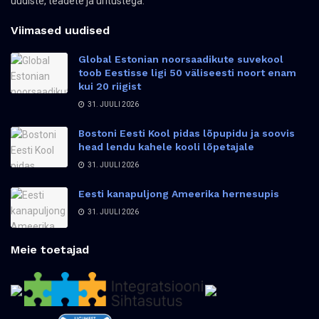
uudiste, teadete ja üritustega.
Viimased uudised
Global Estonian noorsaadikute suvekool
toob Eestisse ligi 50 väliseesti noort enam
kui 20 riigist
31. JUULI 2026
Bostoni Eesti Kool pidas lõpupidu ja soovis
head lendu kahele kooli lõpetajale
31. JUULI 2026
Eesti kanapuljong Ameerika hernesupis
31. JUULI 2026
Meie toetajad