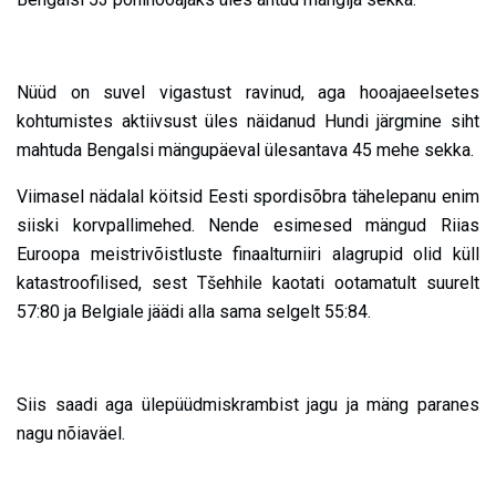
Nüüd on suvel vigastust ravinud, aga hooajaeelsetes
kohtumistes aktiivsust üles näidanud Hundi järgmine siht
mahtuda Bengalsi mängupäeval ülesantava 45 mehe sekka.
Viimasel nädalal köitsid Eesti spordisõbra tähelepanu enim
siiski korvpallimehed. Nende esimesed mängud Riias
Euroopa meistrivõistluste finaalturniiri alagrupid olid küll
katastroofilised, sest Tšehhile kaotati ootamatult suurelt
57:80 ja Belgiale jäädi alla sama selgelt 55:84.
Siis saadi aga ülepüüdmiskrambist jagu ja mäng paranes
nagu nõiaväel.