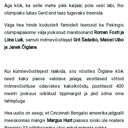
Aga kõik, ka selle mehe pikk karjäär, pole veel läbi, Rio
olümpiaks lubas Gerd end taas tugevaks treenida.
Väga hea hinde kodustelt fännidelt teenisid ka Pekingis
olümpiapääsme välja jooksnud maratoonarid
Roman Fosti ja
Liina Luik
, samuti mitmevõistlejad
Grit Šadeiko, Maicel Uibo
ja Janek Õiglane
.
Kui kümnevõistlejaist rääkida, siis võistles Õiglane kõik
need kaks päeva valutava jalaga, eestlased võtsid
mitmevõistluse odaviskes kaksikvõidu, püstitasid 400
meetri jooksus isiklikud tippmargid ja jäid silma oma
tahtejõuga.
Hea uudis on seegi, et Cincinnati Bengalsi ameerika jalgpalli
meeskonnas mängiv
Margus Hunt
pääses siiski üle noatera
Bengalsi 53 põhihooajaks üles antud mängija sekka.