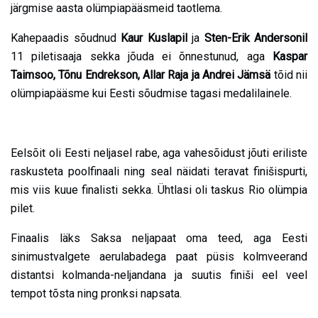
järgmise aasta olümpiapääsmeid taotlema.
Kahepaadis sõudnud
Kaur Kuslapil
ja
Sten-Erik Andersonil
11 piletisaaja sekka jõuda ei õnnestunud, aga
Kaspar
Taimsoo, Tõnu Endrekson, Allar Raja ja Andrei Jämsä
tõid nii
olümpiapääsme kui Eesti sõudmise tagasi medalilainele.
Eelsõit oli Eesti neljasel rabe, aga vahesõidust jõuti eriliste
raskusteta poolfinaali ning seal näidati teravat finišispurti,
mis viis kuue finalisti sekka. Ühtlasi oli taskus Rio olümpia
pilet.
Finaalis läks Saksa neljapaat oma teed, aga Eesti
sinimustvalgete aerulabadega paat püsis kolmveerand
distantsi kolmanda-neljandana ja suutis finiši eel veel
tempot tõsta ning pronksi napsata.