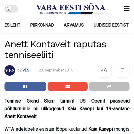
ESILEHT
PIIRKONNAD
ARVAMUS
UUDISEID EESTIST
Anett Kontaveit raputas
tenniseeliiti
A
by
VES
23. september 2015
A
Tennise Grand Slam turniiril US Openil pääsesid
põhiturniirile nii ülikogenud Kaia Kanepi kui 19-aastane
Anett Kontaveit.
WTA edetabelis esisaja lõppu kuulunud
Kaia Kanepi
mängis