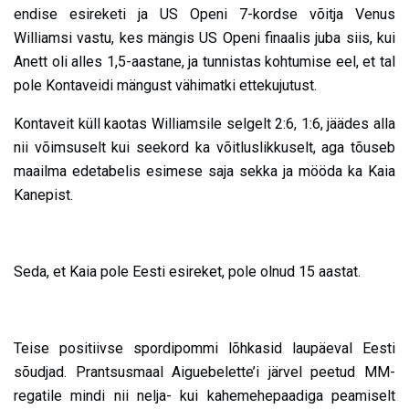
endise esireketi ja US Openi 7-kordse võitja Venus
Williamsi vastu, kes mängis US Openi finaalis juba siis, kui
Anett oli alles 1,5-aastane, ja tunnistas kohtumise eel, et tal
pole Kontaveidi mängust vähimatki ettekujutust.
Kontaveit küll kaotas Williamsile selgelt 2:6, 1:6, jäädes alla
nii võimsuselt kui seekord ka võitluslikkuselt, aga tõuseb
maailma edetabelis esimese saja sekka ja mööda ka Kaia
Kanepist.
Seda, et Kaia pole Eesti esireket, pole olnud 15 aastat.
Teise positiivse spordipommi lõhkasid laupäeval Eesti
sõudjad. Prantsusmaal Aiguebelette’i järvel peetud MM-
regatile mindi nii nelja- kui kahemehepaadiga peamiselt