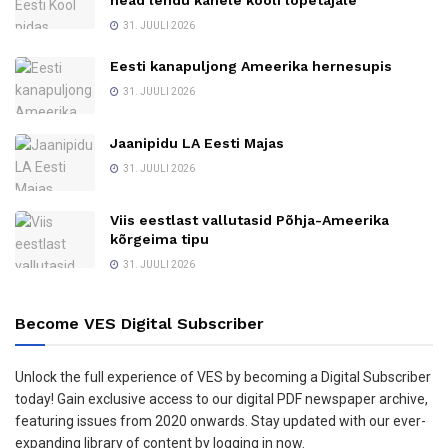
31. JUULI 2026
Eesti kanapuljong Ameerika hernesupis
31. JUULI 2026
Jaanipidu LA Eesti Majas
31. JUULI 2026
Viis eestlast vallutasid Põhja-Ameerika
kõrgeima tipu
31. JUULI 2026
Become VES Digital Subscriber
Unlock the full experience of VES by becoming a Digital Subscriber
today! Gain exclusive access to our digital PDF newspaper archive,
featuring issues from 2020 onwards. Stay updated with our ever-
expanding library of content by logging in now.