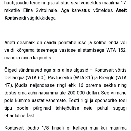
hästi, jõudis teise ringi ja alistus seal võideldes maailma 17.
reketile Elina Svitolinale. Aga kahvatus võrreldes
Anett
Kontaveidi
vägitükkidega.
Aneti eesmärk oli saada põhitabelisse ja kolme enda või
veidi kõrgema tasemega vastase alistamisega WTA 152.
mängija sinna ka jõudis.
Õiged sündmused aga siis alles algasid – Kontaveit võitis
Dellacqua (WTA 60.), Pavljušenko (WTA 31.) ja Brengle (WTA
47.), jõudis neljandasse ringi ehk 16 parema sekka ning
tõstis oma auhinnasumma üle 200 000 dollari. See viimane
pole kümme aastat vanemate, Eesti riigi ja sponsorite toel
tipu poole pürginud tahtejõulise neiu puhul sugugi
ebaoluline fakt.
Kontaveit jõudis 1/8 finaali ei kellegi muu kui maailma