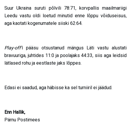
Suur Ukraina suruti põlvili 78:71, korvpallis maailmariigi
Leedu vastu oldi loetud minutid enne lõppu võiduseisus,
aga kaotati kogenumatele siiski 62:64.
Play-off’
i pääsu otsustanud mängus Läti vastu alustati
bravuuriga, juhtides 11:0 ja poolajaks 44:33, siis aga leidsid
lätlased rohu ja eestlaste jaks lõppes.
Edasi ei saadud, aga häbisse ka sel turniiril ei jäädud.
Enn Hallik,
Pärnu Postimees