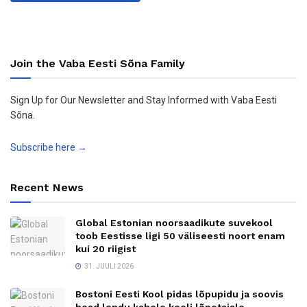
Join the Vaba Eesti Sõna Family
Sign Up for Our Newsletter and Stay Informed with Vaba Eesti
Sõna.
Subscribe here →
Recent News
Global Estonian noorsaadikute suvekool
toob Eestisse ligi 50 väliseesti noort enam
kui 20 riigist
31. JUULI 2026
Bostoni Eesti Kool pidas lõpupidu ja soovis
head lendu kahele kooli lõpetajale