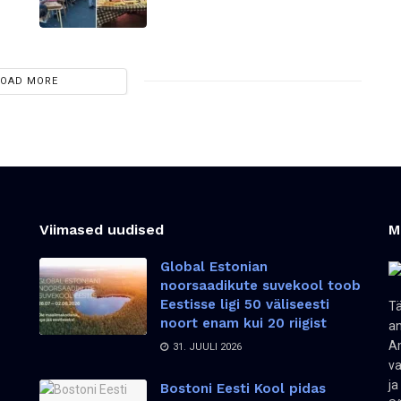
LOAD MORE
Viimased uudised
M
Global Estonian
noorsaadikute suvekool toob
Eestisse ligi 50 väliseesti
Tä
noort enam kui 20 riigist
an
Am
31. JUULI 2026
va
ja
Bostoni Eesti Kool pidas