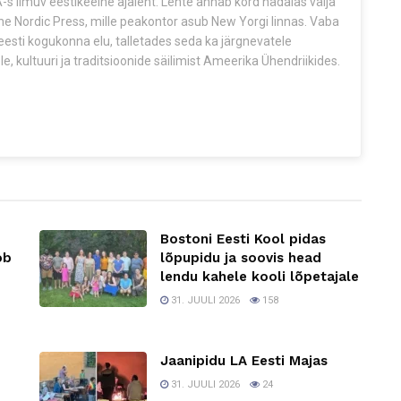
s ilmuv eestikeelne ajaleht. Lehte annab kord nädalas välja
The Nordic Press, mille peakontor asub New Yorgi linnas. Vaba
esti kogukonna elu, talletades seda ka järgnevatele
e, kultuuri ja traditsioonide säilimist Ameerika Ühendriikides.
Bostoni Eesti Kool pidas
ob
lõpupidu ja soovis head
lendu kahele kooli lõpetajale
31. JUULI 2026
158
Jaanipidu LA Eesti Majas
31. JUULI 2026
24