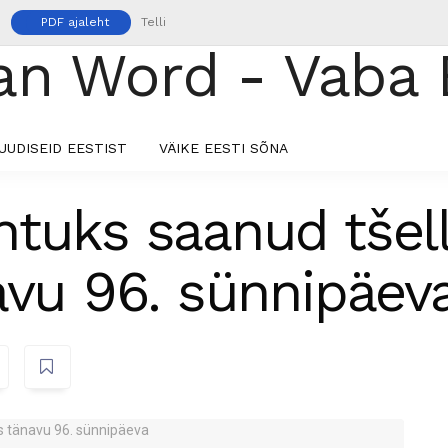
PDF ajaleht
Telli
UUDISEID EESTIST
VÄIKE EESTI SÕNA
tuks saanud tšelli
avu 96. sünnipäev