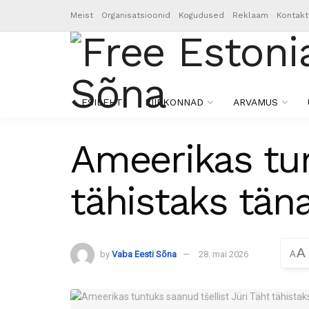
Meist
Organisatsioonid
Kogudused
Reklaam
Kontakt
ESILEHT
PIIRKONNAD
ARVAMUS
Ameerikas tun
tähistaks tän
A
by
Vaba Eesti Sõna
28. mai 2026
A