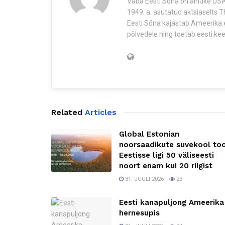
Vaba Eesti Sõna on ainuke USA-
1949. a. asutatud aktsiaselts 
Eesti Sõna kajastab Ameerika e
põlvedele ning toetab eesti keel
Related
Articles
Global Estonian
noorsaadikute suvekool to
Eestisse ligi 50 väliseesti
noort enam kui 20 riigist
31. JUULI 2026
23
Eesti kanapuljong Ameerika
hernesupis