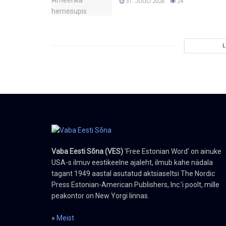
31. JUULI 2026
24
Vaba Eesti Sõna (VES)
'Free Estonian Word' on ainuke
USA-s ilmuv eestikeelne ajaleht, ilmub kahe nädala
tagant 1949 aastal asutatud aktsiaseltsi The Nordic
Press Estonian-American Publishers, Inc.’i poolt, mille
peakontor on New Yorgi linnas.
»
Meist