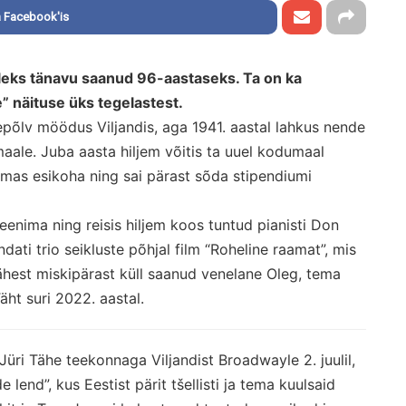
 Facebook'is
oleks tänavu saanud 96-aastaseks. Ta on ka
 näituse üks tegelastest.
epõlv möödus Viljandis, aga 1941. aastal lahkus nende
ale. Juba aasta hiljem võitis ta uuel kodumaal
mas esikoha ning sai pärast sõda stipendiumi
eenima ning reisis hiljem koos tuntud pianisti Don
ndati trio seikluste põhjal film “Roheline raamat”, mis
 Tähest miskipärast küll saanud venelane Oleg, tema
äht suri 2022. aastal.
 Jüri Tähe teekonnaga Viljandist Broadwayle 2. juulil,
lend”, kus Eestist pärit tšellisti ja tema kuulsaid