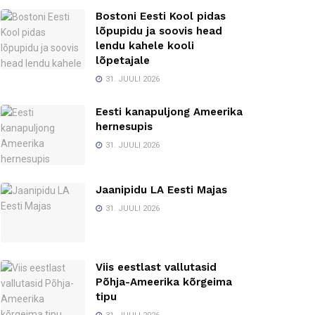
Bostoni Eesti Kool pidas
lõpupidu ja soovis head
lendu kahele kooli
lõpetajale
31. JUULI 2026
Eesti kanapuljong Ameerika
hernesupis
31. JUULI 2026
Jaanipidu LA Eesti Majas
31. JUULI 2026
Viis eestlast vallutasid
Põhja-Ameerika kõrgeima
tipu