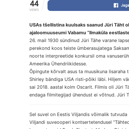
44
Jaga
VIEWS
USAs tšellistina kuulsaks saanud Jüri Täht 
ajaloomuuseumi Vabamu “Ilmaküla eestlaste”
26. mail 1930 sündinud Jüri Tähe varane laps
perekond koos teiste ümberasujatega Saksama
noorte interpreetide konkursil oma vanuserüh
Ameerika Ühendriikidesse.
Õpingute kõrvalt asus ta muusikuna lisaraha t
Shirley bändiga USA risti-põiki läbi. Hiljem vä
sai 2018. aastal kolm Oscarit. Filmis oli Jüri
endaga filmitegijad ühendust ei võtnud. Jüri T
Sel suvel on Eestis Viljandis võimalik tutvuda
Viljandi suveooperi kontsertetendusel “Tähtede 