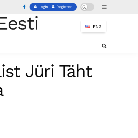
Login
Register
ENG
st Jüri Täht
a