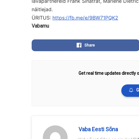
lavapartnereid Frank Sinatrat, Marlene Dietri
näitlejad.
ÜRITUS:
https://fb.me/e/9BW71PQK2
Vabamu
Share
Get real time updates directly o
G
Vaba Eesti Sõna