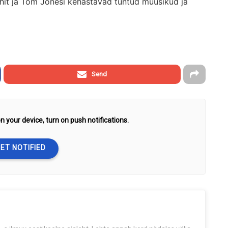
chit ja Tom Jonesi kehastavad tuntud muusikud ja
Send
n your device, turn on push notifications.
ET NOTIFIED