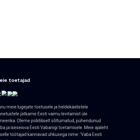
eie toetajad
nu meie lugejate toetusele ja heldekäelistele
netustele jätkame Eesti vaimu levitamist üle
eerika. Oleme poliitiliselt sõltumatud, pühendunud
ba ja iseseisva Eesti Vabariigi toetamisele. Meie ajaleht
 selle töötajad kannavad uhkusega nime: 'Vaba Eesti