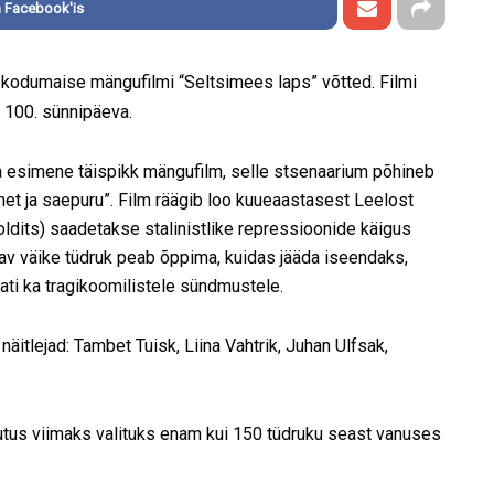
 Facebook'is
 kodumaise mängufilmi “Seltsimees laps” võtted. Filmi
a 100. sünnipäeva.
 esimene täispikk mängufilm, selle stsenaarium põhineb
met ja saepuru”. Film räägib loo kuueaastasest Leelost
ldits) saadetakse stalinistlike repressioonide käigus
tav väike tüdruk peab õppima, kuidas jääda iseendaks,
ti ka tragikoomilistele sündmustele.
äitlejad: Tambet Tuisk, Liina Vahtrik, Juhan Ulfsak,
tus viimaks valituks enam kui 150 tüdruku seast vanuses