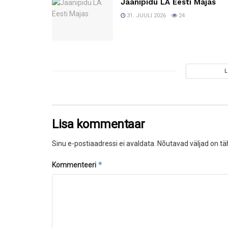
Jaanipidu LA Eesti Majas
31. JUULI 2026
24
Lisa kommentaar
Sinu e-postiaadressi ei avaldata.
Nõutavad väljad on tä
*
Kommenteeri