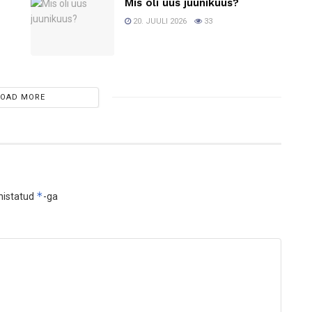
Mis oli uus juunikuus?
20. JUULI 2026
33
LOAD MORE
*
histatud
-ga