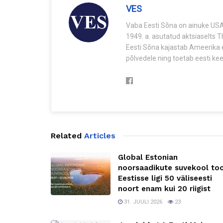
VES
Vaba Eesti Sõna on ainuke USA-
1949. a. asutatud aktsiaselts 
Eesti Sõna kajastab Ameerika e
põlvedele ning toetab eesti keel
Related
Articles
Global Estonian
noorsaadikute suvekool to
Eestisse ligi 50 väliseesti
noort enam kui 20 riigist
31. JUULI 2026
23