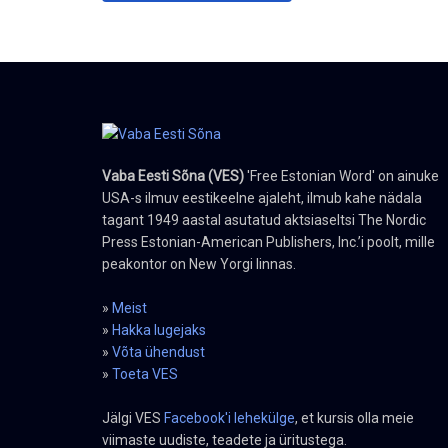
Vaba Eesti Sõna (VES)
'Free Estonian Word' on ainuke
USA-s ilmuv eestikeelne ajaleht, ilmub kahe nädala
tagant 1949 aastal asutatud aktsiaseltsi The Nordic
Press Estonian-American Publishers, Inc.’i poolt, mille
peakontor on New Yorgi linnas.
»
Meist
»
Hakka lugejaks
»
Võta ühendust
»
Toeta VES
Jälgi VES
Facebook'i lehekülge
, et kursis olla meie
viimaste uudiste, teadete ja üritustega.