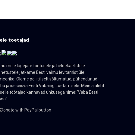
eie toetajad
nu meie lugejate toetusele ja heldekäelistele
netustele jätkame Eesti vaimu levitamist üle
eerika. Oleme poliitiliselt sõltumatud, pühendunud
ba ja iseseisva Eesti Vabariigi toetamisele. Meie ajaleht
 selle töötajad kannavad uhkusega nime: 'Vaba Eesti
na.'