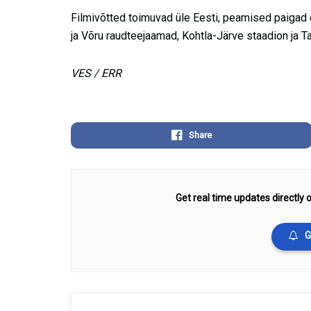
Filmivõtted toimuvad üle Eesti, peamised paigad
ja Võru raudteejaamad, Kohtla-Järve staadion ja Ta
VES / ERR
Share
Get real time updates directly o
G