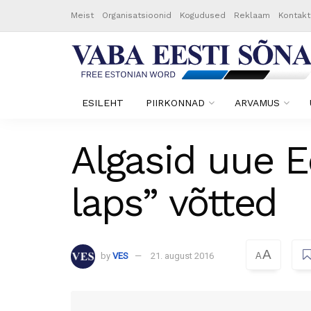
Meist
Organisatsioonid
Kogudused
Reklaam
Kontakt
ESILEHT
PIIRKONNAD
ARVAMUS
Algasid uue E
laps” võtted
A
by
VES
21. august 2016
A