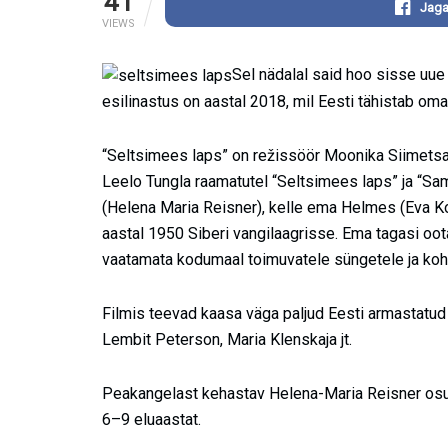
41
Jaga
VIEWS
Sel nädalal said hoo sisse uue
esilinastus on aastal 2018, mil Eesti tähistab om
“Seltsimees laps” on režissöör Moonika Siimetsa
Leelo Tungla raamatutel “Seltsimees laps” ja “Sa
(Helena Maria Reisner), kelle ema Helmes (Eva Ko
aastal 1950 Siberi vangilaagrisse. Ema tagasi oo
vaatamata kodumaal toimuvatele süngetele ja koha
Filmis teevad kaasa väga paljud Eesti armastatud n
Lembit Peterson, Maria Klenskaja jt.
Peakangelast kehastav Helena-Maria Reisner osu
6–9 eluaastat.