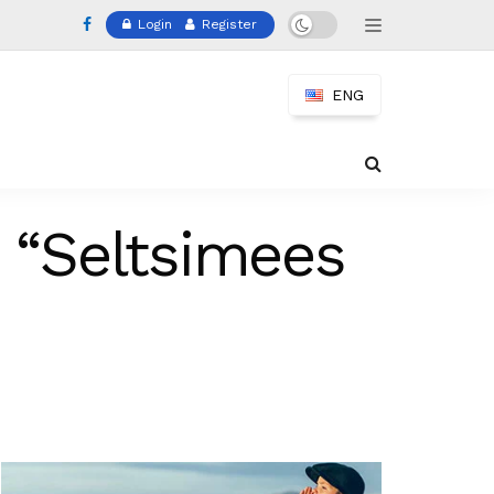
Login
Register
ENG
i “Seltsimees