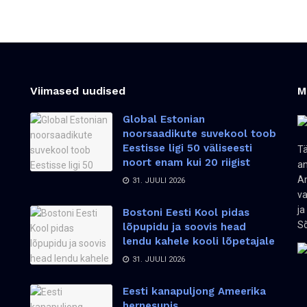
Viimased uudised
M
Global Estonian
noorsaadikute suvekool toob
Eestisse ligi 50 väliseesti
Tä
noort enam kui 20 riigist
an
Am
31. JUULI 2026
va
ja
Bostoni Eesti Kool pidas
Sõ
lõpupidu ja soovis head
lendu kahele kooli lõpetajale
31. JUULI 2026
Eesti kanapuljong Ameerika
hernesupis