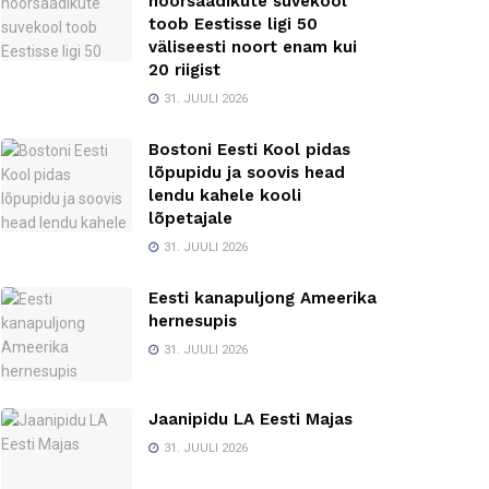
noorsaadikute suvekool
toob Eestisse ligi 50
väliseesti noort enam kui
20 riigist
31. JUULI 2026
Bostoni Eesti Kool pidas
lõpupidu ja soovis head
lendu kahele kooli
lõpetajale
31. JUULI 2026
Eesti kanapuljong Ameerika
hernesupis
31. JUULI 2026
Jaanipidu LA Eesti Majas
31. JUULI 2026