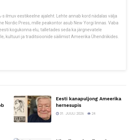
s ilmuv eestikeelne ajaleht. Lehte annab kord nädalas välja
The Nordic Press, mille peakontor asub New Yorgi linnas. Vaba
esti kogukonna elu, talletades seda ka järgnevatele
e, kultuuri ja traditsioonide säilimist Ameerika Ühendriikides.
Eesti kanapuljong Ameerika
ob
hernesupis
31. JUULI 2026
24