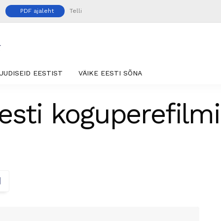
PDF ajaleht
Telli
UUDISEID EESTIST
VÄIKE EESTI SÕNA
esti koguperefilm