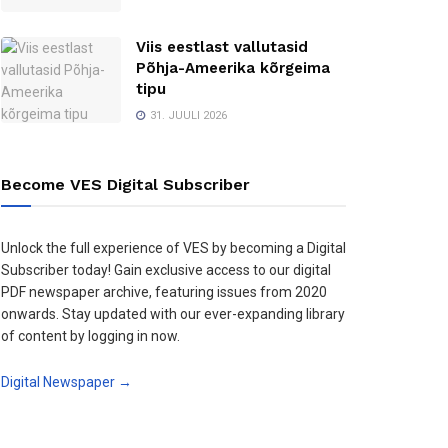
Viis eestlast vallutasid
Põhja-Ameerika kõrgeima
tipu
31. JUULI 2026
Become VES Digital Subscriber
Unlock the full experience of VES by becoming a Digital
Subscriber today! Gain exclusive access to our digital
PDF newspaper archive, featuring issues from 2020
onwards. Stay updated with our ever-expanding library
of content by logging in now.
Digital Newspaper →