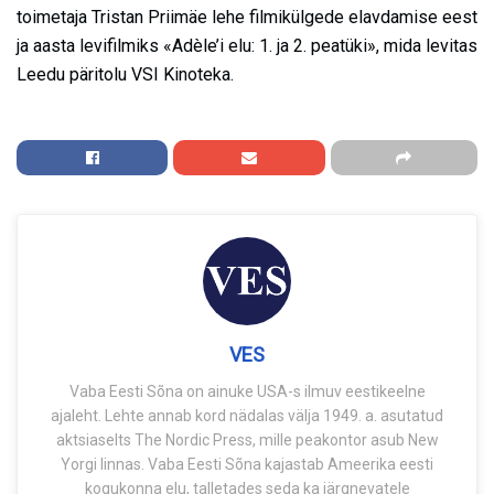
toimetaja Tristan Priimäe lehe filmikülgede elavdamise eest
ja aasta levifilmiks «Adèle’i elu: 1. ja 2. peatüki», mida levitas
Leedu päritolu VSI Kinoteka.
VES
Vaba Eesti Sõna on ainuke USA-s ilmuv eestikeelne
ajaleht. Lehte annab kord nädalas välja 1949. a. asutatud
aktsiaselts The Nordic Press, mille peakontor asub New
Yorgi linnas. Vaba Eesti Sõna kajastab Ameerika eesti
kogukonna elu, talletades seda ka järgnevatele