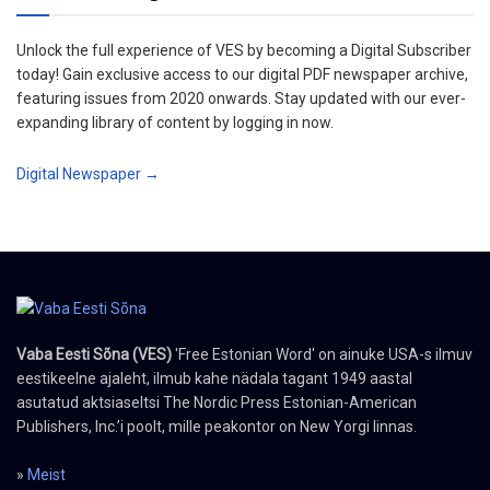
Unlock the full experience of VES by becoming a Digital Subscriber
today! Gain exclusive access to our digital PDF newspaper archive,
featuring issues from 2020 onwards. Stay updated with our ever-
expanding library of content by logging in now.
Digital Newspaper →
Vaba Eesti Sõna (VES)
'Free Estonian Word' on ainuke USA-s ilmuv
eestikeelne ajaleht, ilmub kahe nädala tagant 1949 aastal
asutatud aktsiaseltsi The Nordic Press Estonian-American
Publishers, Inc.’i poolt, mille peakontor on New Yorgi linnas.
»
Meist