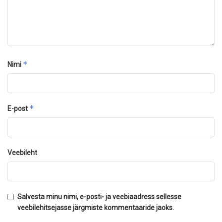
*
Nimi
*
E-post
Veebileht
Salvesta minu nimi, e-posti- ja veebiaadress sellesse
veebilehitsejasse järgmiste kommentaaride jaoks.