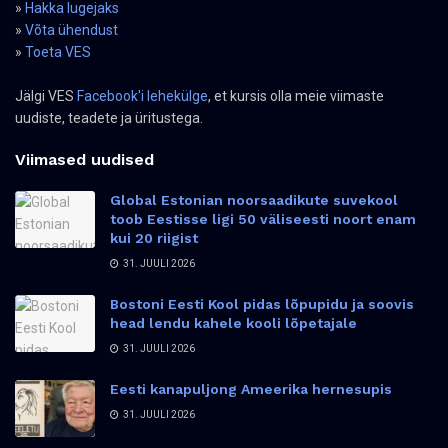
»
Hakka lugejaks
»
Võta ühendust
»
Toeta VES
Jälgi VES
Facebook'i lehekülge
, et kursis olla meie viimaste
uudiste, teadete ja üritustega.
Viimased uudised
Global Estonian noorsaadikute suvekool
toob Eestisse ligi 50 väliseesti noort enam
kui 20 riigist
31. JUULI 2026
Bostoni Eesti Kool pidas lõpupidu ja soovis
head lendu kahele kooli lõpetajale
31. JUULI 2026
Eesti kanapuljong Ameerika hernesupis
31. JUULI 2026