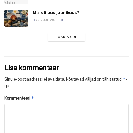
Mis oli uus juunikuus?
20. JUULI 2026
33
LOAD MORE
Lisa kommentaar
*
Sinu e-postiaadressi ei avaldata.
Nõutavad väljad on tähistatud
-
ga
*
Kommenteeri