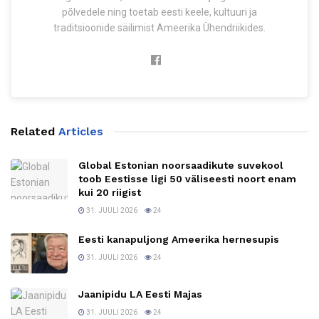
põlvedele ning toetab eesti keele, kultuuri ja
traditsioonide säilimist Ameerika Ühendriikides.
Related
Articles
Global Estonian noorsaadikute suvekool
toob Eestisse ligi 50 väliseesti noort enam
kui 20 riigist
31. JUULI 2026
24
Eesti kanapuljong Ameerika hernesupis
31. JUULI 2026
24
Jaanipidu LA Eesti Majas
31. JUULI 2026
24