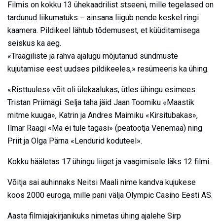
Filmis on kokku 13 ühekaadrilist stseeni, mille tegelased on
tardunud liikumatuks – ainsana liigub nende keskel ringi
kaamera. Pildikeel lähtub tõdemusest, et küüditamisega
seiskus ka aeg.
«Traagiliste ja rahva ajalugu mõjutanud sündmuste
kujutamise eest uudses pildikeeles,» resümeeris ka ühing.
«Risttuules» võit oli ülekaalukas, ütles ühingu esimees
Tristan Priimägi. Selja taha jäid Jaan Toomiku «Maastik
mitme kuuga», Katrin ja Andres Maimiku «Kirsitubakas»,
Ilmar Raagi «Ma ei tule tagasi» (peatootja Venemaa) ning
Priit ja Olga Pärna «Lendurid koduteel».
Kokku hääletas 17 ühingu liiget ja vaagimisele läks 12 filmi.
Võitja sai auhinnaks Neitsi Maali nime kandva kujukese
koos 2000 euroga, mille pani välja Olympic Casino Eesti AS.
Aasta filmiajakirjanikuks nimetas ühing ajalehe Sirp