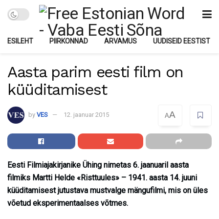
ESILEHT
PIIRKONNAD
ARVAMUS
UUDISEID EESTIST
Aasta parim eesti film on
küüditamisest
A
by
VES
12. jaanuar 2015
A
Eesti Filmiajakirjanike Ühing nimetas 6. jaanuaril aasta
filmiks Martti Helde «Risttuules» – 1941. aasta 14. juuni
küüditamisest jutustava mustvalge mängufilmi, mis on üles
võetud eksperimentaalses võtmes.