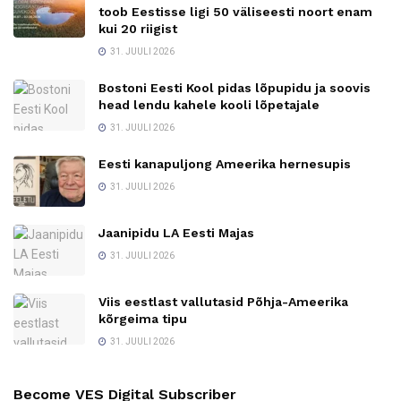
toob Eestisse ligi 50 väliseesti noort enam
kui 20 riigist
31. JUULI 2026
Bostoni Eesti Kool pidas lõpupidu ja soovis
head lendu kahele kooli lõpetajale
31. JUULI 2026
Eesti kanapuljong Ameerika hernesupis
31. JUULI 2026
Jaanipidu LA Eesti Majas
31. JUULI 2026
Viis eestlast vallutasid Põhja-Ameerika
kõrgeima tipu
31. JUULI 2026
Become VES Digital Subscriber