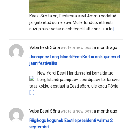
Käes! Siin ta on, Eestimaa suvi! Ammu oodatud
ja igatsetud sume suvi. Mulle tundub, et Eesti
suvi ja suveootus algab tegelikult enne, kui ta
[…]
Vaba Eesti Sõna
wrote a new post
a month ago
Jaanipäev Long Islandi Eesti Kodus on kujunenud
jaanifestivaliks
New Yorgi Eesti Haridusseltsi korraldatud
Long Islandi jaanipäev-spordipäev tõi tänavu
taas kokku eestlasi ja Eesti sõpru üle kogu Põhja
[…]
Vaba Eesti Sõna
wrote a new post
a month ago
Riigikogu koguneb Eestile presidenti valima 2.
septembril