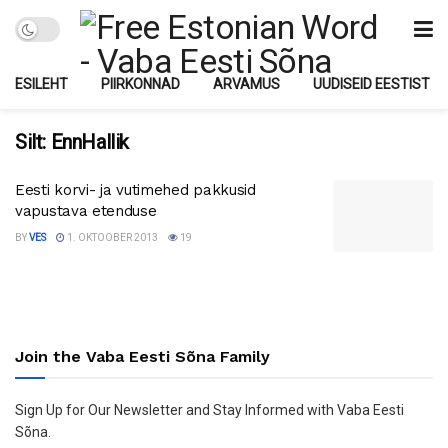
ESILEHT
PIIRKONNAD
ARVAMUS
UUDISEID EESTIST
Silt:
EnnHallik
Eesti korvi- ja vutimehed pakkusid
vapustava etenduse
BY
VES
1. OKTOOBER 2013
19
Join the Vaba Eesti Sõna Family
Sign Up for Our Newsletter and Stay Informed with Vaba Eesti
Sõna.