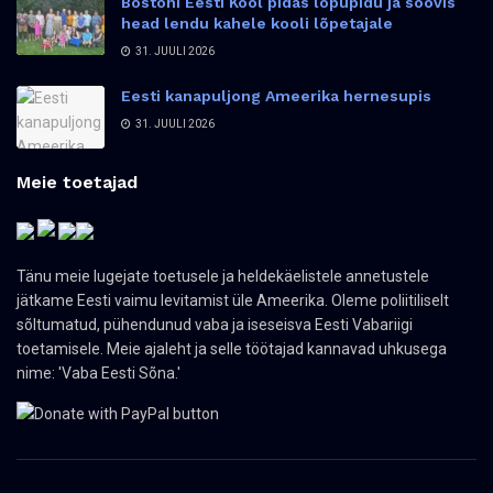
Bostoni Eesti Kool pidas lõpupidu ja soovis
head lendu kahele kooli lõpetajale
31. JUULI 2026
Eesti kanapuljong Ameerika hernesupis
31. JUULI 2026
Meie toetajad
Tänu meie lugejate toetusele ja heldekäelistele annetustele
jätkame Eesti vaimu levitamist üle Ameerika. Oleme poliitiliselt
sõltumatud, pühendunud vaba ja iseseisva Eesti Vabariigi
toetamisele. Meie ajaleht ja selle töötajad kannavad uhkusega
nime: 'Vaba Eesti Sõna.'