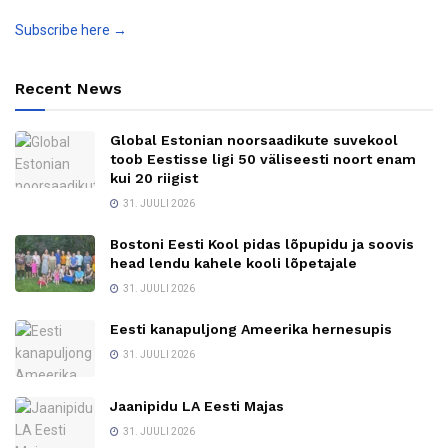
Subscribe here →
Recent News
Global Estonian noorsaadikute suvekool
toob Eestisse ligi 50 väliseesti noort enam
kui 20 riigist
31. JUULI 2026
Bostoni Eesti Kool pidas lõpupidu ja soovis
head lendu kahele kooli lõpetajale
31. JUULI 2026
Eesti kanapuljong Ameerika hernesupis
31. JUULI 2026
Jaanipidu LA Eesti Majas
31. JUULI 2026