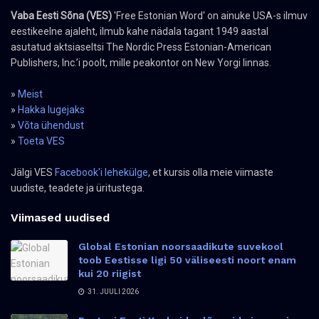
Vaba Eesti Sõna (VES)
'Free Estonian Word' on ainuke USA-s ilmuv
eestikeelne ajaleht, ilmub kahe nädala tagant 1949 aastal
asutatud aktsiaseltsi The Nordic Press Estonian-American
Publishers, Inc.’i poolt, mille peakontor on New Yorgi linnas.
»
Meist
»
Hakka lugejaks
»
Võta ühendust
»
Toeta VES
Jälgi VES
Facebook'i lehekülge
, et kursis olla meie viimaste
uudiste, teadete ja üritustega.
Viimased uudised
Global Estonian noorsaadikute suvekool
toob Eestisse ligi 50 väliseesti noort enam
kui 20 riigist
31. JUULI 2026