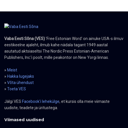
Vaba Eesti Sõna (VES)
'Free Estonian Word' on ainuke USA-s ilmuv
eestikeelne ajaleht, ilmub kahe nädala tagant 1949 aastal
asutatud aktsiaseltsi The Nordic Press Estonian-American
Publishers, Inc.’i poolt, mille peakontor on New Yorgi linnas.
»
Meist
»
Hakka lugejaks
»
Võta ühendust
»
Toeta VES
Jälgi VES
Facebook'i lehekülge
, et kursis olla meie viimaste
uudiste, teadete ja üritustega.
Viimased uudised