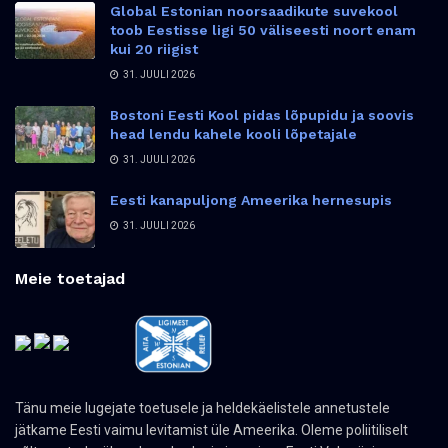
Global Estonian noorsaadikute suvekool
toob Eestisse ligi 50 väliseesti noort enam
kui 20 riigist
31. JUULI 2026
Bostoni Eesti Kool pidas lõpupidu ja soovis
head lendu kahele kooli lõpetajale
31. JUULI 2026
Eesti kanapuljong Ameerika hernesupis
31. JUULI 2026
Meie toetajad
Tänu meie lugejate toetusele ja heldekäelistele annetustele
jätkame Eesti vaimu levitamist üle Ameerika. Oleme poliitiliselt