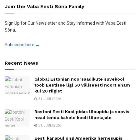
Join the Vaba Eesti Sõna Family
Sign Up for Our Newsletter and Stay Informed with Vaba Eesti
Sõna.
Subscribe here →
Recent News
Global Estonian noorsaadikute suvekool
toob Eestisse ligi 50 väliseesti noort enam
kui 20 riigist
31. JUULI 2026
Bostoni Eesti Kool pidas lõpupidu ja soovis
head lendu kahele kooli lõpetajale
31. JUULI 2026
Eesti kanapuljong Ameerika hernesupis