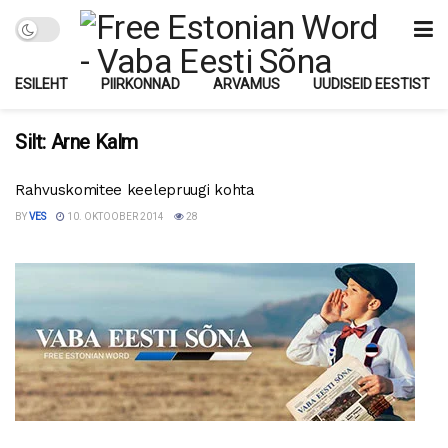
ESILEHT
PIIRKONNAD
ARVAMUS
UUDISEID EESTIST
Silt:
Arne Kalm
Rahvuskomitee keelepruugi kohta
BY
VES
10. OKTOOBER 2014
28