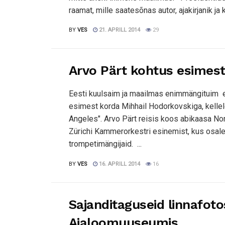
raamat, mille saatesõnas autor, ajakirjanik ja ki
BY
VES
21. APRILL 2014
29
Arvo Pärt kohtus esimest
Eesti kuulsaim ja maailmas enimmängituim el
esimest korda Mihhail Hodorkovskiga, kelle
Angeles". Arvo Pärt reisis koos abikaasa Nor
Zürichi Kammerorkestri esinemist, kus osal
trompetimängijaid. ...
BY
VES
16. APRILL 2014
16
Sajanditaguseid linnafot
Ajaloomuuseumis