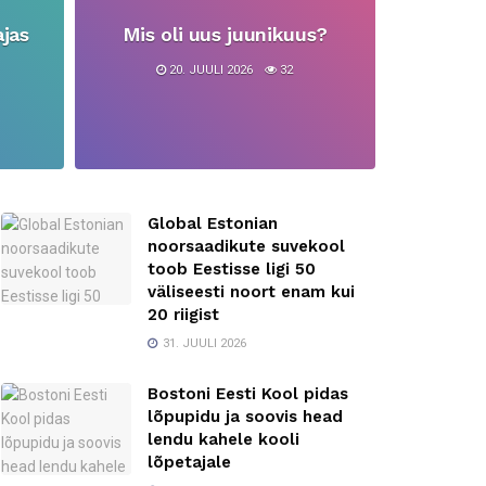
jas
Mis oli uus juunikuus?
20. JUULI 2026
32
Global Estonian
noorsaadikute suvekool
toob Eestisse ligi 50
väliseesti noort enam kui
20 riigist
31. JUULI 2026
Bostoni Eesti Kool pidas
lõpupidu ja soovis head
lendu kahele kooli
lõpetajale