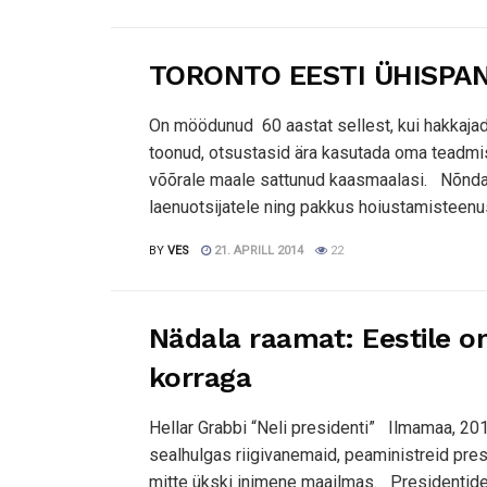
TORONTO EESTI ÜHISPAN
On möödunud 60 aastat sellest, kui hakkajad
toonud, otsustasid ära kasutada oma teadmisi 
võõrale maale sattunud kaasmaalasi. Nõnda 
laenuotsijatele ning pakkus hoiustamisteenust
BY
VES
21. APRILL 2014
22
Nädala raamat: Eestile 
korraga
Hellar Grabbi “Neli presidenti” Ilmamaa, 2014
sealhulgas riigivanemaid, peaministreid presid
mitte ükski inimene maailmas. Presidentideg