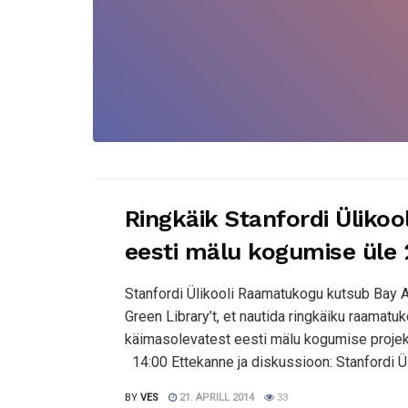
Ringkäik Stanfordi Ülikool
eesti mälu kogumise üle 26
Stanfordi Ülikooli Raamatukogu kutsub Bay Are
Green Library’t, et nautida ringkäiku raamatu
käimasolevatest eesti mälu kogumise projek
14:00 Ettekanne ja diskussioon: Stanfordi Üli
BY
VES
21. APRILL 2014
33