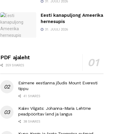
31. JUULI 2026
Eesti kanapuljong Ameerika
hernesupis
31. JUULI 2026
PDF ajaleht
359 SHARES
Esimene eestlanna jõudis Mount Everesti
tippu
41 SHARES
Kalev Vilgats: Johanna-Maria Lehtme
peadpööritav lend ja langus
38 SHARES
Kuno Kerge ja Arete Teemetsa pulmad