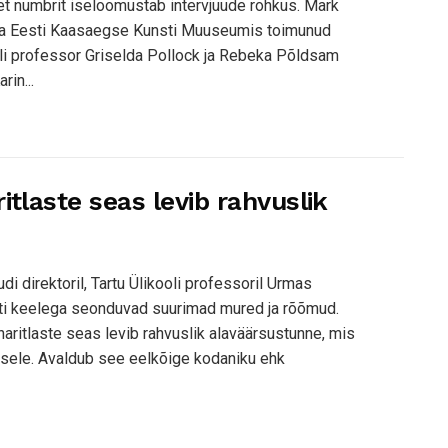
sket numbrit iseloomustab intervjuude rohkus. Mark
 ja Eesti Kaasaegse Kunsti Muuseumis toimunud
oli professor Griselda Pollock ja Rebeka Põldsam
in...
tlaste seas levib rahvuslik
di direktoril, Tartu Ülikooli professoril Urmas
sti keelega seonduvad suurimad mured ja rõõmud.
aritlaste seas levib rahvuslik alaväärsustunne, mis
misele. Avaldub see eelkõige kodaniku ehk