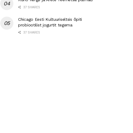
37 SHARES
Chicago Eesti Kultuuriseltsis õpiti
probiootilist jogurtit tegema
37 SHARES