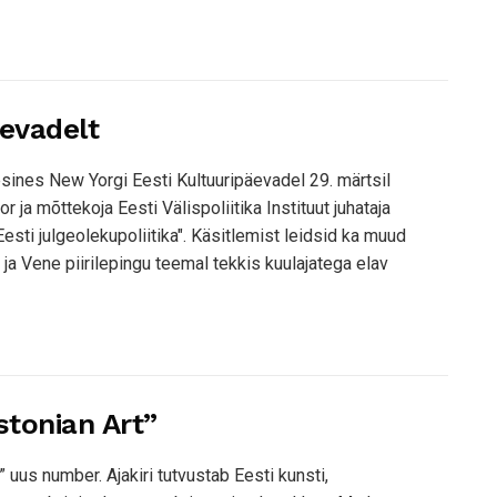
äevadelt
ines New Yorgi Eesti Kultuuripäevadel 29. märtsil
 ja mõttekoja Eesti Välispoliitika Instituut juhataja
esti julgeolekupoliitika". Käsitlemist leidsid ka muud
ja Vene piirilepingu teemal tekkis kuulajatega elav
stonian Art”
” uus number. Ajakiri tutvustab Eesti kunsti,