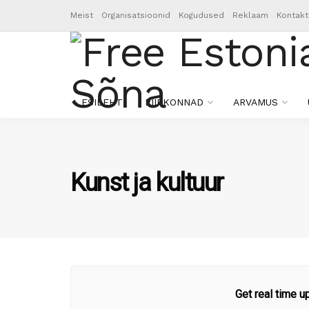
Meist
Organisatsioonid
Kogudused
Reklaam
Kontakt
ESILEHT
PIIRKONNAD
ARVAMUS
Kunst ja kultuur
Get real time u