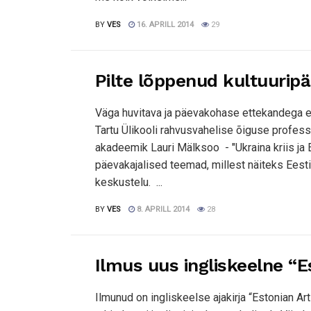
BY
VES
16. APRILL 2014
29
Pilte lõppenud kultuurip
Väga huvitava ja päevakohase ettekandega es
Tartu Ülikooli rahvusvahelise õiguse professor
akadeemik Lauri Mälksoo - "Ukraina kriis ja E
päevakajalised teemad, millest näiteks Eesti 
keskustelu. ...
BY
VES
8. APRILL 2014
28
Ilmus uus ingliskeelne “E
Ilmunud on ingliskeelse ajakirja “Estonian Art