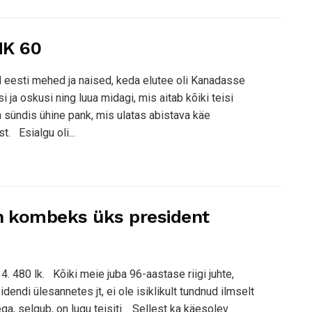
K 60
 eesti mehed ja naised, keda elutee oli Kanadasse
ja oskusi ning luua midagi, mis aitab kõiki teisi
sündis ühine pank, mis ulatas abistava käe
. Esialgu oli...
on kombeks üks president
. 480 lk. Kõiki meie juba 96-aastase riigi juhte,
endi ülesannetes jt, ei ole isiklikult tundnud ilmselt
a, selgub, on lugu teisiti. Sellest ka käesolev