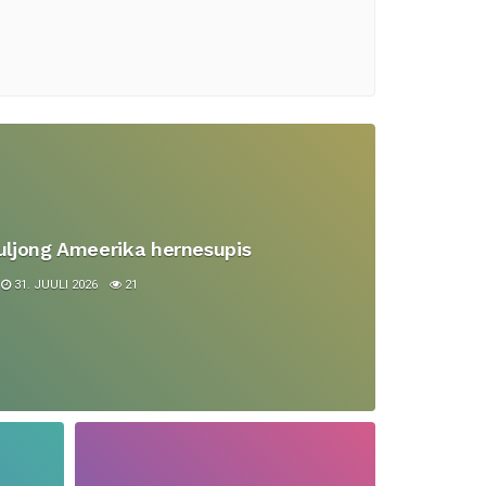
uljong Ameerika hernesupis
31. JUULI 2026
21