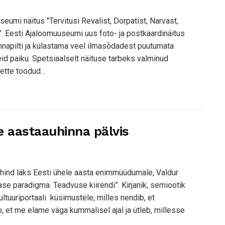
umi näitus "Tervitusi Revalist, Dorpatist, Narvast,
t". Eesti Ajaloomuuseumi uus foto- ja postkaardinäitus
napilti ja külastama veel ilmasõdadest puutumata
id paiku. Spetsiaalselt näituse tarbeks valminud
tte toodud...
se aastaauhinna pälvis
aauhind läks Eesti ühele aasta enimmüüdumale, Valdur
lase paradigma. Teadvuse kiirendi”. Kirjanik, semiootik
ltuuriportaali küsimustele, milles nendib, et
, et me elame väga kummalisel ajal ja ütleb, millesse