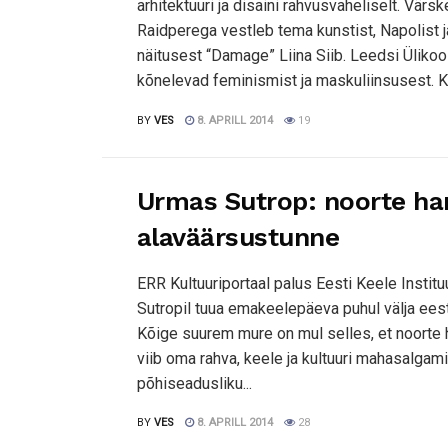
arhitektuuri ja disaini rahvusvaheliselt. Vär
Raidperega vestleb tema kunstist, Napolist
näitusest “Damage” Liina Siib. Leedsi Üliko
kõnelevad feminismist ja maskuliinsusest. Kar
BY
VES
8. APRILL 2014
19
Urmas Sutrop: noorte hari
alaväärsustunne
ERR Kultuuriportaal palus Eesti Keele Instituu
Sutropil tuua emakeelepäeva puhul välja ee
Kõige suurem mure on mul selles, et noorte h
viib oma rahva, keele ja kultuuri mahasalga
põhiseadusliku...
BY
VES
8. APRILL 2014
28