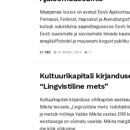
Maarjamäe lossis on avatud Eesti Ajaloomuuse
Pernaust, Fellinist, Hapsalist ja Arensburgis
kutsub sukelduma sajanditagusesse Eesti lin
Eesti suuremate ja suvisemate linnade kaune
anaglüüffotodel ja muuseumi kogust publiku e
BY
VES
16. APRILL 2014
27
Kultuurikapitali kirjandu
“Lingvistiline mets”
Kultuurkapitali kirjanduse sihtkapitali aast
Mikita teosele „Lingvistiline mets: tsibihärb
ja metsik mõtleja Valdur Mikita vastas ERR ku
eestlasega on võimatu vaielda. Mikita märgib
me kõik võiksime...