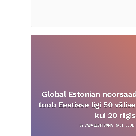
Global Estonian noorsaa
toob Eestisse ligi 50 väli
kui 20 riigis
BY
VABA EESTI SÕNA
31. JUULI