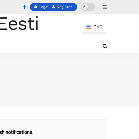
Login
Register
ENG
h notifications.