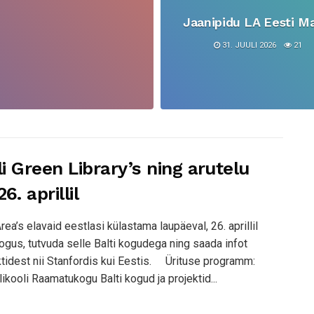
Jaanipidu LA Eesti Ma
31. JUULI 2026
21
i Green Library’s ning arutelu
. aprillil
a’s elavaid eestlasi külastama laupäeval, 26. aprillil
kogus, tutvuda selle Balti kogudega ning saada infot
tidest nii Stanfordis kui Eestis. Ürituse programm:
kooli Raamatukogu Balti kogud ja projektid...