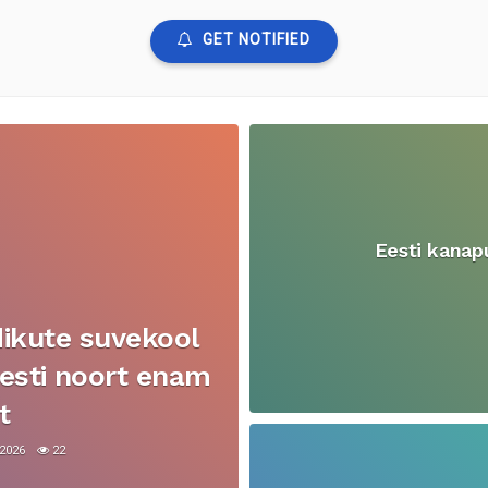
GET NOTIFIED
Eesti kanap
dikute suvekool
seesti noort enam
t
 2026
22