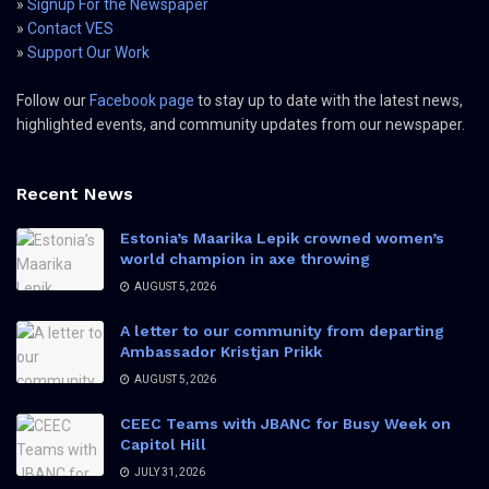
»
Signup For the Newspaper
»
Contact VES
»
Support Our Work
Follow our
Facebook page
to stay up to date with the latest news,
highlighted events, and community updates from our newspaper.
Recent News
Estonia’s Maarika Lepik crowned women’s
world champion in axe throwing
AUGUST 5, 2026
A letter to our community from departing
Ambassador Kristjan Prikk
AUGUST 5, 2026
CEEC Teams with JBANC for Busy Week on
Capitol Hill
JULY 31, 2026