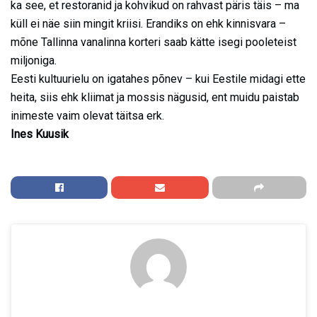
ka see, et restoranid ja kohvikud on rahvast päris täis – ma
küll ei näe siin mingit kriisi. Erandiks on ehk kinnisvara –
mõne Tallinna vanalinna korteri saab kätte isegi pooleteist
miljoniga.
Eesti kultuurielu on igatahes põnev – kui Eestile midagi ette
heita, siis ehk kliimat ja mossis nägusid, ent muidu paistab
inimeste vaim olevat täitsa erk.
Ines Kuusik