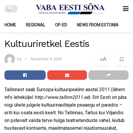
HOME
REGIONAL
OP-ED
NEWS FROM ESTONIA
Kultuuriretkel Eestis
A
by
November 9, 2009
A
Tallinnast saab Euroopa kultuuripealinn aastal 2011 (lähem
info leheküljel
http://www.tallinn2011.ee
). Ent Eesti on juba
niigi ühele julgele kultuurinautlejale peaaegu et paradiis –
eriti kui osata eesti keelt. Nii Tallinnas, Tartus kui Viljandis
on pidevalt valida terve hulga teatrietenduste vahel, leidub
huvitavaid kontserte, maailmatasemel nüüdismuusikat,