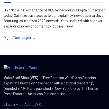
Unlock the full experience of VES by becoming a Digital Subscriber
today! Gain exclusive access to our digital PDF newspaper archive,
featuring issues from 2020 onwards. Stay updated with our ever-
expanding library of content by logging in now.
Digital Newspaper →
Vaba Eesti Sõna (VES)
, a 'Free Estonian Word,' is an Estonian
expatriate bi-weekly newspaper with a national readership,
founded in 1949 and published in New York City by The Nordic
Press Estonian-American Publishers, Inc.
»
Learn More About VES