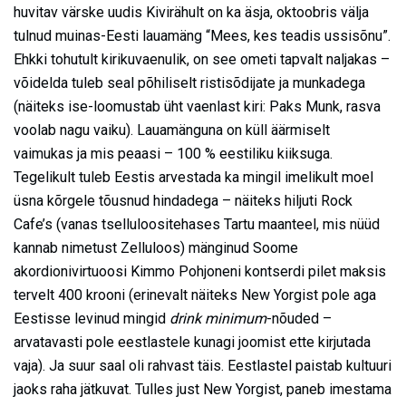
huvitav värske uudis Kivirähult on ka äsja, oktoobris välja
tulnud muinas-Eesti lauamäng “Mees, kes teadis ussisõnu”.
Ehkki tohutult kirikuvaenulik, on see ometi tapvalt naljakas –
võidelda tuleb seal põhiliselt ristisõdijate ja munkadega
(näiteks ise-loomustab üht vaenlast kiri: Paks Munk, rasva
voolab nagu vaiku). Lauamänguna on küll äärmiselt
vaimukas ja mis peaasi – 100 % eestiliku kiiksuga.
Tegelikult tuleb Eestis arvestada ka mingil imelikult moel
üsna kõrgele tõusnud hindadega – näiteks hiljuti Rock
Cafe’s (vanas tselluloositehases Tartu maanteel, mis nüüd
kannab nimetust Zelluloos) mänginud Soome
akordionivirtuoosi Kimmo Pohjoneni kontserdi pilet maksis
tervelt 400 krooni (erinevalt näiteks New Yorgist pole aga
Eestisse levinud mingid
drink minimum
-nõuded –
arvatavasti pole eestlastele kunagi joomist ette kirjutada
vaja). Ja suur saal oli rahvast täis. Eestlastel paistab kultuuri
jaoks raha jätkuvat. Tulles just New Yorgist, paneb imestama