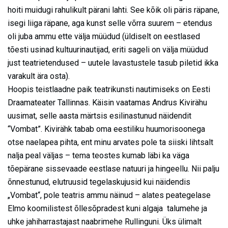
hoiti muidugi rahulikult pärani lahti. See kõik oli päris räpane,
isegi liiga räpane, aga kunst selle võrra suurem – etendus
oli juba ammu ette välja müüdud (üldiselt on eestlased
tõesti usinad kultuurinautijad, eriti sageli on välja müüdud
just teatrietendused – uutele lavastustele tasub piletid ikka
varakult ära osta).
Hoopis teistlaadne paik teatrikunsti nautimiseks on Eesti
Draamateater Tallinnas. Käisin vaatamas Andrus Kivirähu
uusimat, selle aasta märtsis esilinastunud näidendit
“Vombat”. Kivirähk tabab oma eestiliku huumorisoonega
otse naelapea pihta, ent minu arvates pole ta siiski lihtsalt
nalja peal väljas – tema teostes kumab läbi ka väga
tõepärane sissevaade eestlase natuuri ja hingeellu. Nii palju
õnnestunud, elutruusid tegelaskujusid kui näidendis
„Vombat“, pole teatris ammu näinud – alates peategelase
Elmo koomilistest õllesõpradest kuni algaja talumehe ja
uhke jahiharrastajast naabrimehe Rullinguni. Üks ülimalt