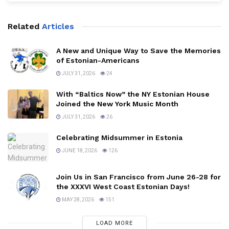
Related
Articles
A New and Unique Way to Save the Memories
of Estonian-Americans
JULY 31, 2026
24
With “Baltics Now” the NY Estonian House
Joined the New York Music Month
JULY 31, 2026
26
Celebrating Midsummer in Estonia
JUNE 18, 2026
126
Join Us in San Francisco from June 26-28 for
the XXXVI West Coast Estonian Days!
MAY 28, 2026
151
LOAD MORE