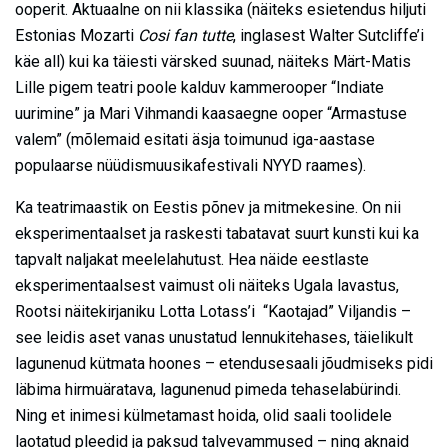
ooperit. Aktuaalne on nii klassika (näiteks esietendus hiljuti
Estonias Mozarti
Cosi fan tutte
, inglasest Walter Sutcliffe’i
käe all) kui ka täiesti värsked suunad, näiteks Märt-Matis
Lille pigem teatri poole kalduv kammerooper “Indiate
uurimine” ja Mari Vihmandi kaasaegne ooper “Armastuse
valem” (mõlemaid esitati äsja toimunud iga-aastase
populaarse nüüdismuusikafestivali NYYD raames).
Ka teatrimaastik on Eestis põnev ja mitmekesine. On nii
eksperimentaalset ja raskesti tabatavat suurt kunsti kui ka
tapvalt naljakat meelelahutust. Hea näide eestlaste
eksperimentaalsest vaimust oli näiteks Ugala lavastus,
Rootsi näitekirjaniku Lotta Lotass’i “Kaotajad” Viljandis –
see leidis aset vanas unustatud lennukitehases, täielikult
lagunenud kütmata hoones – etendusesaali jõudmiseks pidi
läbima hirmuäratava, lagunenud pimeda tehaselabürindi.
Ning et inimesi külmetamast hoida, olid saali toolidele
laotatud pleedid ja paksud talvevammused – ning aknaid