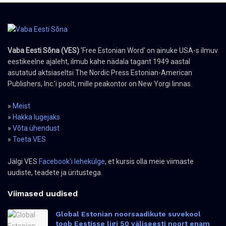
Vaba Eesti Sõna (VES)
'Free Estonian Word' on ainuke USA-s ilmuv
eestikeelne ajaleht, ilmub kahe nädala tagant 1949 aastal
asutatud aktsiaseltsi The Nordic Press Estonian-American
Publishers, Inc.’i poolt, mille peakontor on New Yorgi linnas.
»
Meist
»
Hakka lugejaks
»
Võta ühendust
»
Toeta VES
Jälgi VES
Facebook'i lehekülge
, et kursis olla meie viimaste
uudiste, teadete ja üritustega.
Viimased uudised
Global Estonian noorsaadikute suvekool
toob Eestisse ligi 50 väliseesti noort enam