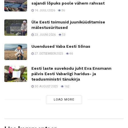
sajandi lõpuks poole vähem rahvast
14. JUULI 2026
36
Üle Eesti toimusid juuniküüditamise
mälestusüritused
23. JUUNI 2026
53
Uuendused Vaba Eesti Sõnas
27. DETSEMBER 2025
46
Eesti laste suvekodu juht Eva Ensmann
pälvis Eesti Vabariigi haridus- ja
teadusministri tänukirja
30. AUGUST 2025
162
LOAD MORE