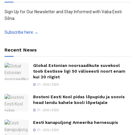
Sign Up for Our Newsletter and Stay Informed with Vaba Eesti
Sõna.
Subscribe here →
Recent News
Global Estonian noorsaadikute suvekool
toob Eestisse ligi 50 väliseesti noort enam
kui 20 riigist
31. JUULI 2026
Bostoni Eesti Kool pidas lõpupidu ja soovis
head lendu kahele kooli lõpetajale
31. JUULI 2026
Eesti kanapuljong Ameerika hernesupis
31. JUULI 2026