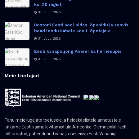
kui 20 riigist
31. JUULI 2026
Bostoni Eesti Kool pidas lõpupidu ja soovis
head lendu kahele kooli lõpetajale
31. JUULI 2026
Eesti kanapuljong Ameerika hernesupis
31. JUULI 2026
Meie toetajad
Tänu meie lugejate toetusele ja heldekäelistele annetustele
jätkame Eesti vaimu levitamist üle Ameerika. Oleme poliitiliselt
sõltumatud, pühendunud vaba ja iseseisva Eesti Vabariigi