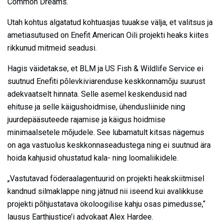
Common Dreams.
Utah kohtus algatatud kohtuasjas tuuakse välja, et valitsus ja
ametiasutused on Enefit American Oili projekti heaks kiites
rikkunud mitmeid seadusi.
Hagis väidetakse, et BLM ja US Fish & Wildlife Service ei
suutnud Enefiti põlevkiviarenduse keskkonnamõju suurust
adekvaatselt hinnata. Selle asemel keskendusid nad
ehituse ja selle käigushoidmise, ühendusliinide ning
juurdepääsuteede rajamise ja käigus hoidmise
minimaalsetele mõjudele. See lubamatult kitsas nägemus
on aga vastuolus keskkonnaseadustega ning ei suutnud ära
hoida kahjusid ohustatud kala- ning loomaliikidele.
„Vastutavad föderaalagentuurid on projekti heakskiitmisel
kandnud silmaklappe ning jätnud nii iseend kui avalikkuse
projekti põhjustatava ökoloogilise kahju osas pimedusse,“
lausus Earthjustice’i advokaat Alex Hardee.