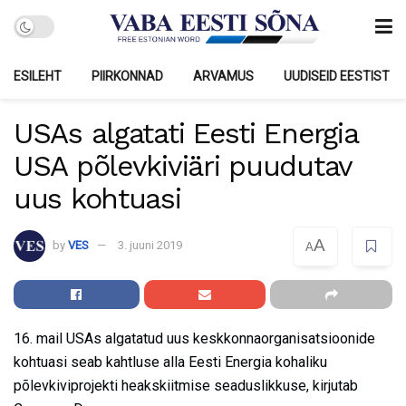
ESILEHT
PIIRKONNAD
ARVAMUS
UUDISEID EESTIST
USAs algatati Eesti Energia
USA põlevkiviäri puudutav
uus kohtuasi
A
by
VES
3. juuni 2019
A
16. mail USAs algatatud uus keskkonnaorganisatsioonide
kohtuasi seab kahtluse alla Eesti Energia kohaliku
põlevkiviprojekti heakskiitmise seaduslikkuse, kirjutab