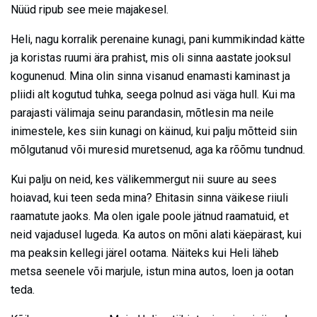
Nüüd ripub see meie majakesel.
Heli, nagu korralik perenaine kunagi, pani kummikindad kätte
ja koristas ruumi ära prahist, mis oli sinna aastate jooksul
kogunenud. Mina olin sinna visanud enamasti kaminast ja
pliidi alt kogutud tuhka, seega polnud asi väga hull. Kui ma
parajasti välimaja seinu parandasin, mõtlesin ma neile
inimestele, kes siin kunagi on käinud, kui palju mõtteid siin
mõlgutanud või muresid muretsenud, aga ka rõõmu tundnud.
Kui palju on neid, kes välikemmergut nii suure au sees
hoiavad, kui teen seda mina? Ehitasin sinna väikese riiuli
raamatute jaoks. Ma olen igale poole jätnud raamatuid, et
neid vajadusel lugeda. Ka autos on mõni alati käepärast, kui
ma peaksin kellegi järel ootama. Näiteks kui Heli läheb
metsa seenele või marjule, istun mina autos, loen ja ootan
teda.