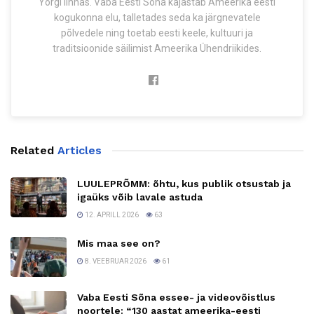
Yorgi linnas. Vaba Eesti Sõna kajastab Ameerika eesti
kogukonna elu, talletades seda ka järgnevatele
põlvedele ning toetab eesti keele, kultuuri ja
traditsioonide säilimist Ameerika Ühendriikides.
Related
Articles
LUULEPRÕMM: õhtu, kus publik otsustab ja
igaüks võib lavale astuda
12. APRILL 2026
63
Mis maa see on?
8. VEEBRUAR 2026
61
Vaba Eesti Sõna essee- ja videovõistlus
noortele: “130 aastat ameerika-eesti