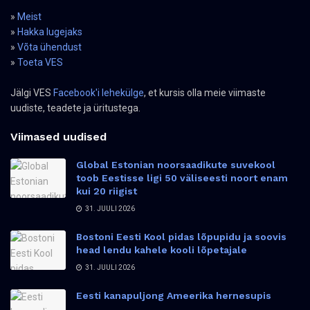
»
Meist
»
Hakka lugejaks
»
Võta ühendust
»
Toeta VES
Jälgi VES
Facebook'i lehekülge
, et kursis olla meie viimaste
uudiste, teadete ja üritustega.
Viimased uudised
Global Estonian noorsaadikute suvekool
toob Eestisse ligi 50 väliseesti noort enam
kui 20 riigist
31. JUULI 2026
Bostoni Eesti Kool pidas lõpupidu ja soovis
head lendu kahele kooli lõpetajale
31. JUULI 2026
Eesti kanapuljong Ameerika hernesupis