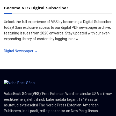
Become VES Digital Subscriber
Unlock the full experience of VES by becoming a Digital Subscriber
today! Gain exclusive access to our digital PDF newspaper archive,
featuring issues from 2020 onwards. Stay updated with our ever-
expanding library of content by logging in now.
Digital Newspaper →
Vaba Eesti Sõna (VES)
'Free Estonian Word' on ainuke USA-s ilmuv
eestikeelne ajaleht, ilmub kahe nädala tagant 1949 aastal
asutatud aktsiaseltsi The Nordic Press Estonian-American
Publishers, Inc.’i poolt, mille peakontor on New Yorgi linnas.