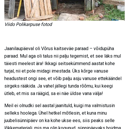
Viido Polikarpuse fotod
Jaanilaupäeval oli Võrus kaitseväe paraad – võidupüha
paraad. Mul aga oli talus nii palju tegemist, et see läks mul
täiesti meelest ära! Ikkagi seitsekümmend aastat kohe
turjal, nii et pole midagi imestada. Üks kõrge vanuse
headustest ongi see, et võib palju asju vanuse ettekäändel
sirgeks rääkida. Ja vahel jällegi tunda rõõmu, kui keegi
ütleb, et mis sa räägid, sa ei näe üldse vana välja!
Meil ei olnudki sel aastal jaanituld, kuigi ma valmistusin
selleks hoolega. Ühel hetkel mõtlesin, et kuna minu
juubelisünnipäev on ka kohe ukse ees, siis peaks selle
lõkkematerjali, mis ma olin kogunud, sünnipäevaks hoidma.