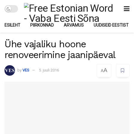
ESILEHT
PIIRKONNAD
ARVAMUS
UUDISEID EESTIST
Ühe vajaliku hoone
renoveerimine jaanipäeval
A
by
VES
5. juuli 2016
A