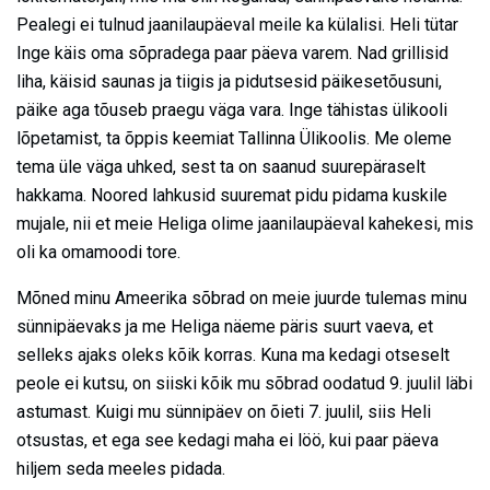
Pealegi ei tulnud jaanilaupäeval meile ka külalisi. Heli tütar
Inge käis oma sõpradega paar päeva varem. Nad grillisid
liha, käisid saunas ja tiigis ja pidutsesid päikesetõusuni,
päike aga tõuseb praegu väga vara. Inge tähistas ülikooli
lõpetamist, ta õppis keemiat Tallinna Ülikoolis. Me oleme
tema üle väga uhked, sest ta on saanud suurepäraselt
hakkama. Noored lahkusid suuremat pidu pidama kuskile
mujale, nii et meie Heliga olime jaanilaupäeval kahekesi, mis
oli ka omamoodi tore.
Mõned minu Ameerika sõbrad on meie juurde tulemas minu
sünnipäevaks ja me Heliga näeme päris suurt vaeva, et
selleks ajaks oleks kõik korras. Kuna ma kedagi otseselt
peole ei kutsu, on siiski kõik mu sõbrad oodatud 9. juulil läbi
astumast. Kuigi mu sünnipäev on õieti 7. juulil, siis Heli
otsustas, et ega see kedagi maha ei löö, kui paar päeva
hiljem seda meeles pidada.