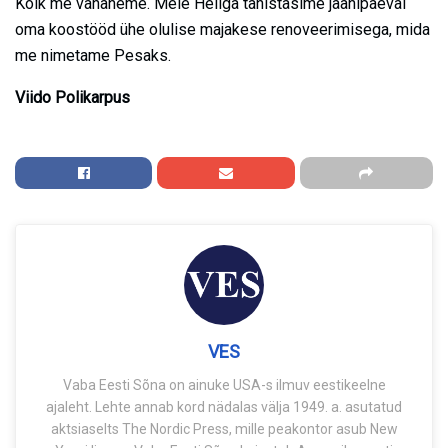
Kõik me vananeme. Meie Heliga tähistasime jaanipäeval
oma koostööd ühe olulise majakese renoveerimisega, mida
me nimetame Pesaks.
Viido Polikarpus
VES
Vaba Eesti Sõna on ainuke USA-s ilmuv eestikeelne
ajaleht. Lehte annab kord nädalas välja 1949. a. asutatud
aktsiaselts The Nordic Press, mille peakontor asub New