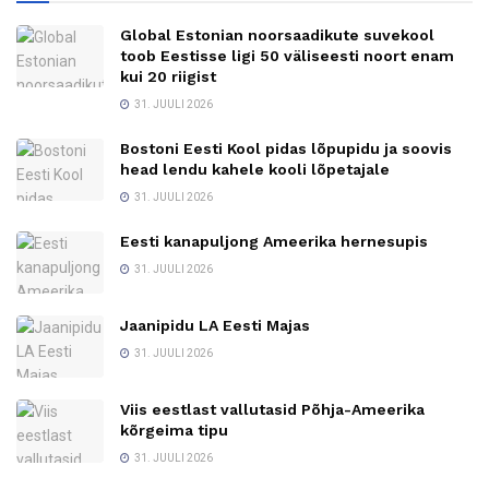
Global Estonian noorsaadikute suvekool
toob Eestisse ligi 50 väliseesti noort enam
kui 20 riigist
31. JUULI 2026
Bostoni Eesti Kool pidas lõpupidu ja soovis
head lendu kahele kooli lõpetajale
31. JUULI 2026
Eesti kanapuljong Ameerika hernesupis
31. JUULI 2026
Jaanipidu LA Eesti Majas
31. JUULI 2026
Viis eestlast vallutasid Põhja-Ameerika
kõrgeima tipu
31. JUULI 2026