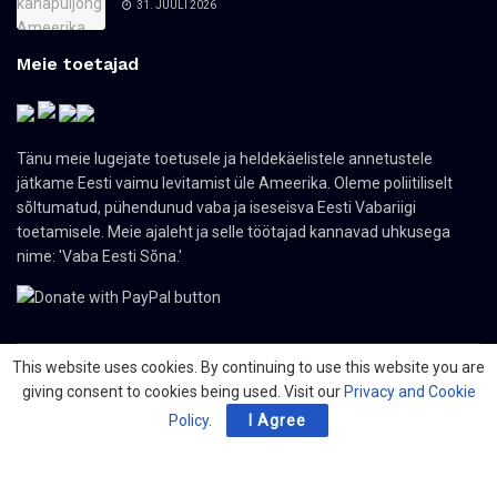
31. JUULI 2026
Meie toetajad
Tänu meie lugejate toetusele ja heldekäelistele annetustele
jätkame Eesti vaimu levitamist üle Ameerika. Oleme poliitiliselt
sõltumatud, pühendunud vaba ja iseseisva Eesti Vabariigi
toetamisele. Meie ajaleht ja selle töötajad kannavad uhkusega
nime: 'Vaba Eesti Sõna.'
This website uses cookies. By continuing to use this website you are
giving consent to cookies being used. Visit our
Privacy and Cookie
© 2024 The Nordic Press Estonian-American Publishers, Inc. All Rights
Reserved.
Policy
.
I Agree
Meist
Kontakt
Organisatsioonid
PDF ajaleht
Privacy Policy