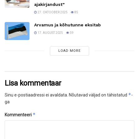
ajakirjandust”
27. OKTOOBER 2025
85
Arvamus ja kõhutunne eksitab
17. AUGUST 2025
59
LOAD MORE
Lisa kommentaar
*
Sinu e-postiaadressi ei avaldata.
Nõutavad väljad on tähistatud
-
ga
*
Kommenteeri