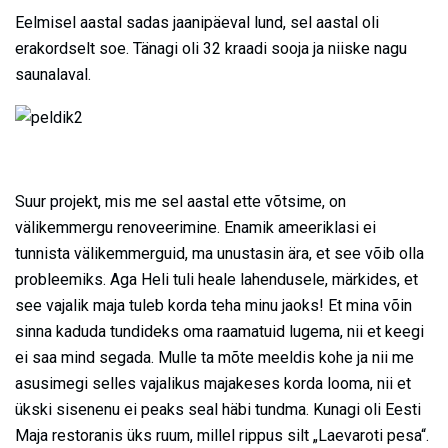
Eelmisel aastal sadas jaanipäeval lund, sel aastal oli
erakordselt soe. Tänagi oli 32 kraadi sooja ja niiske nagu
saunalaval.
Suur projekt, mis me sel aastal ette võtsime, on
välikemmergu renoveerimine. Enamik ameeriklasi ei
tunnista välikemmerguid, ma unustasin ära, et see võib olla
probleemiks. Aga Heli tuli heale lahendusele, märkides, et
see vajalik maja tuleb korda teha minu jaoks! Et mina võin
sinna kaduda tundideks oma raamatuid lugema, nii et keegi
ei saa mind segada. Mulle ta mõte meeldis kohe ja nii me
asusimegi selles vajalikus majakeses korda looma, nii et
ükski sisenenu ei peaks seal häbi tundma. Kunagi oli Eesti
Maja restoranis üks ruum, millel rippus silt „Laevaroti pesa“.