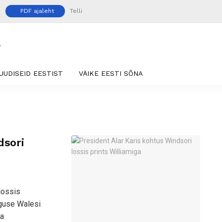
PDF ajaleht
Telli
UUDISEID EESTIST
VÄIKE EESTI SÕNA
dsori
lossis
rguse Walesi
ja