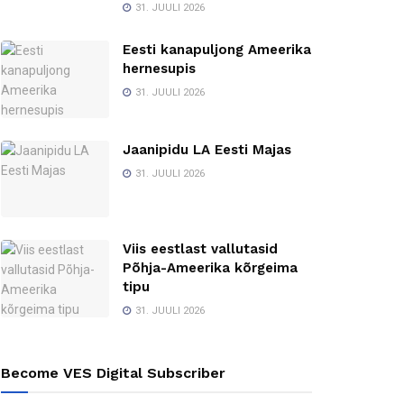
31. JUULI 2026
Eesti kanapuljong Ameerika
hernesupis
31. JUULI 2026
Jaanipidu LA Eesti Majas
31. JUULI 2026
Viis eestlast vallutasid
Põhja-Ameerika kõrgeima
tipu
31. JUULI 2026
Become VES Digital Subscriber