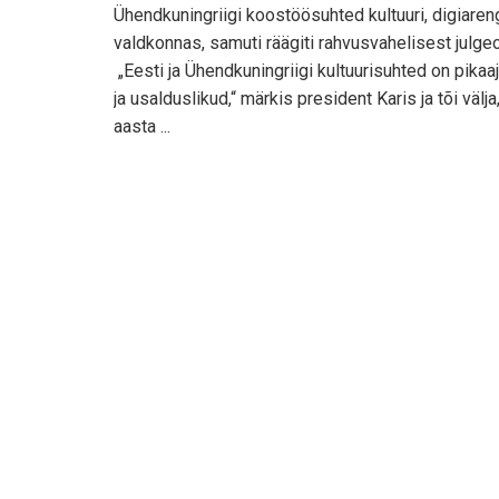
Ühendkuningriigi koostöösuhted kultuuri, digiaren
valdkonnas, samuti räägiti rahvusvahelisest julge
„Eesti ja Ühendkuningriigi kultuurisuhted on pikaaj
ja usalduslikud,“ märkis president Karis ja tõi välj
aasta ...