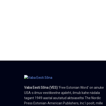
Vaba Eesti Sõna (VES)
'Free Estonian Word' on ainuke
USA-s ilmuv eestikeelne ajaleht, ilmub kahe nädala
tagant 1949 aastal asutatud aktsiaseltsi The Nordic
Press Estonian-American Publishers, Inc.’i poolt, mille