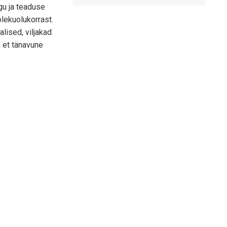
gu ja teaduse
olekuolukorrast.
alised, viljakad
a, et tänavune