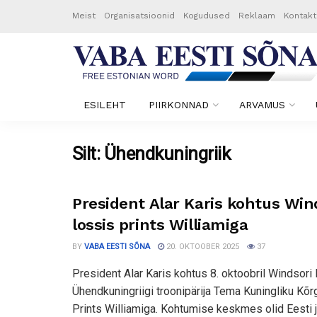
Meist
Organisatsioonid
Kogudused
Reklaam
Kontakt
ESILEHT
PIIRKONNAD
ARVAMUS
Silt:
Ühendkuningriik
President Alar Karis kohtus Win
lossis prints Williamiga
BY
VABA EESTI SÕNA
20. OKTOOBER 2025
37
President Alar Karis kohtus 8. oktoobril Windsori 
Ühendkuningriigi troonipärija Tema Kuningliku Kõ
Prints Williamiga. Kohtumise keskmes olid Eesti 