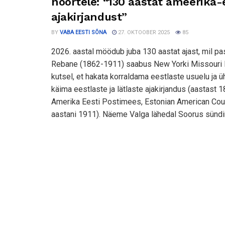
noortele: “130 aastat ameerika-
ajakirjandust”
BY
VABA EESTI SÕNA
27. OKTOOBER 2025
85
2026. aastal möödub juba 130 aastat ajast, mil p
Rebane (1862-1911) saabus New Yorki Missouri lu
kutsel, et hakata korraldama eestlaste usuelu ja ü
käima eestlaste ja lätlaste ajakirjandus (aastast
Amerika Eesti Postimees, Estonian American Cour
aastani 1911). Näeme Valga lähedal Soorus sündin