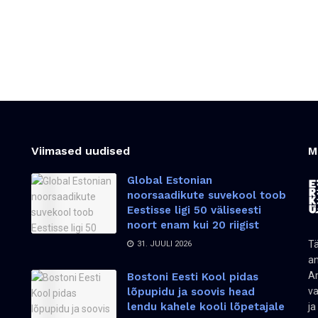
Viimased uudised
M
Global Estonian
noorsaadikute suvekool toob
Eestisse ligi 50 väliseesti
noort enam kui 20 riigist
Tä
31. JUULI 2026
an
Am
Bostoni Eesti Kool pidas
lõpupidu ja soovis head
va
lendu kahele kooli lõpetajale
ja