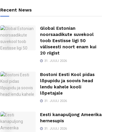
Recent News
Global Estonian
noorsaadikute suvekool
toob Eestisse ligi 50
väliseesti noort enam kui
20 riigist
31. JUULI 2026
Bostoni Eesti Kool pidas
lõpupidu ja soovis head
lendu kahele kooli
lõpetajale
31. JUULI 2026
Eesti kanapuljong Ameerika
hernesupis
31. JUULI 2026