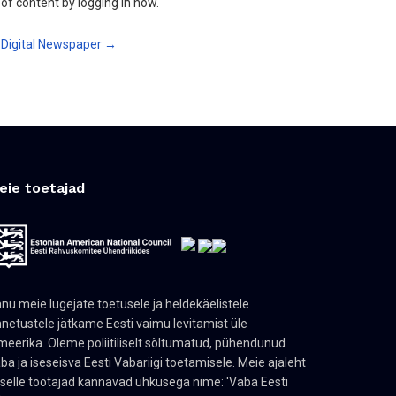
of content by logging in now.
Digital Newspaper →
eie toetajad
nu meie lugejate toetusele ja heldekäelistele
netustele jätkame Eesti vaimu levitamist üle
eerika. Oleme poliitiliselt sõltumatud, pühendunud
ba ja iseseisva Eesti Vabariigi toetamisele. Meie ajaleht
 selle töötajad kannavad uhkusega nime: 'Vaba Eesti