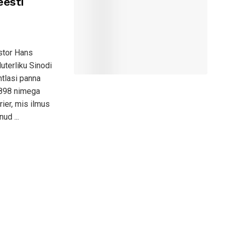
eesti
astor Hans
terliku Sinodi
htlasi panna
 1898 nimega
ier, mis ilmus
ud ...