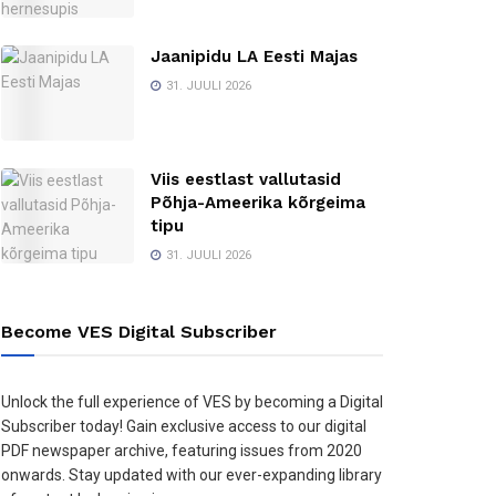
Jaanipidu LA Eesti Majas
31. JUULI 2026
Viis eestlast vallutasid
Põhja-Ameerika kõrgeima
tipu
31. JUULI 2026
Become VES Digital Subscriber
Unlock the full experience of VES by becoming a Digital
Subscriber today! Gain exclusive access to our digital
PDF newspaper archive, featuring issues from 2020
onwards. Stay updated with our ever-expanding library