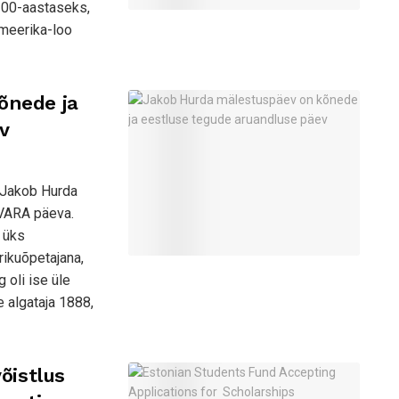
 100-aastaseks,
Ameerika-loo
õnede ja
v
a Jakob Hurda
VARA päeva.
 üks
rikuõpetajana,
 oli ise üle
 algataja 1888,
õistlus