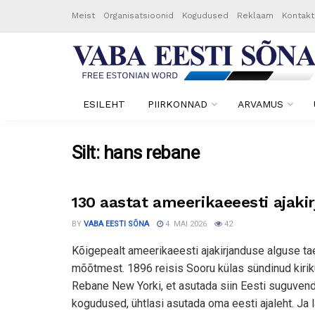
Meist
Organisatsioonid
Kogudused
Reklaam
Kontakt
ESILEHT
PIIRKONNAD
ARVAMUS
Silt:
hans rebane
130 aastat ameerikaeeesti ajaki
BY
VABA EESTI SÕNA
4. MAI 2026
42
Kõigepealt ameerikaeesti ajakirjanduse alguse ta
mõõtmest. 1896 reisis Sooru külas sündinud kiri
Rebane New Yorki, et asutada siin Eesti suguven
kogudused, ühtlasi asutada oma eesti ajaleht. Ja lä