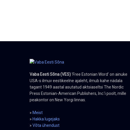
Vaba Eesti Sõna (VES)
'Free Estonian Word' on ainuke
USA-s ilmuv eestikeelne ajaleht, ilmub kahe nädala
tagant 1949 aastal asutatud aktsiaseltsi The Nordic
Press Estonian-American Publishers, Inc.’i poolt, mille
peakontor on New Yorgi linnas.
»
Meist
»
Hakka lugejaks
»
Võta ühendust