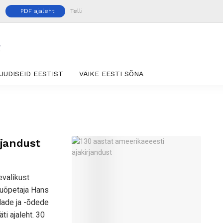
PDF ajaleht
Telli
UUDISEID EESTIST
VÄIKE EESTI SÕNA
rjandust
evalikust
kuõpetaja Hans
dade ja -õdede
ti ajaleht. 30