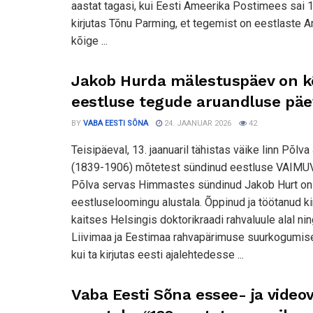
aastat tagasi, kui Eesti Ameerika Postimees sai
kirjutas Tõnu Parming, et tegemist on eestlaste 
kõige ...
Jakob Hurda mälestuspäev on k
eestluse tegude aruandluse päe
BY
VABA EESTI SÕNA
24. JAANUAR 2026
42
Teisipäeval, 13. jaanuaril tähistas väike linn Põlv
(1839-1906) mõtetest sündinud eestluse VAIMU
Põlva servas Himmastes sündinud Jakob Hurt on
eestluseloomingu alustala. Õppinud ja töötanud ki
kaitses Helsingis doktorikraadi rahvaluule alal ning
Liivimaa ja Eestimaa rahvapärimuse suurkogumise
kui ta kirjutas eesti ajalehtedesse ...
Vaba Eesti Sõna essee- ja videov