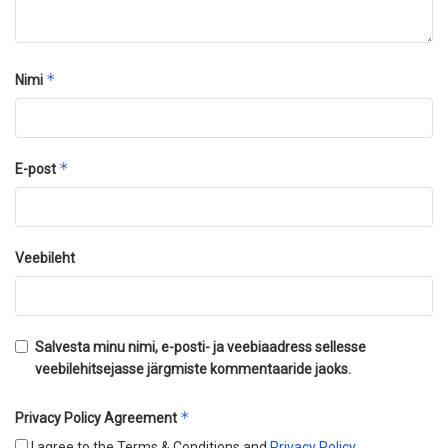
*
Nimi
*
E-post
Veebileht
Salvesta minu nimi, e-posti- ja veebiaadress sellesse
veebilehitsejasse järgmiste kommentaaride jaoks.
*
Privacy Policy Agreement
I agree to the Terms & Conditions and
Privacy Policy
.