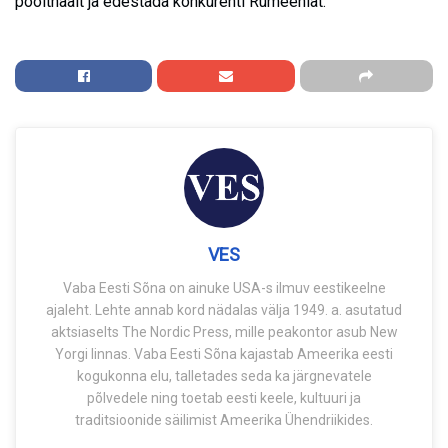
poolthäält ja edestada konkurenti Rumeeniat.
VES
Vaba Eesti Sõna on ainuke USA-s ilmuv eestikeelne
ajaleht. Lehte annab kord nädalas välja 1949. a. asutatud
aktsiaselts The Nordic Press, mille peakontor asub New
Yorgi linnas. Vaba Eesti Sõna kajastab Ameerika eesti
kogukonna elu, talletades seda ka järgnevatele
põlvedele ning toetab eesti keele, kultuuri ja
traditsioonide säilimist Ameerika Ühendriikides.