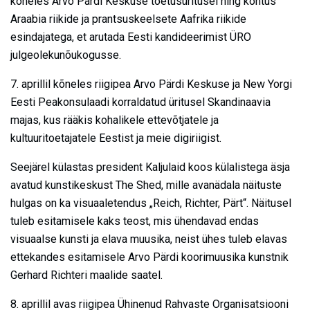
kõneles Arvo Pärdi Keskuse toetusüritusel ning kohtus
Araabia riikide ja prantsuskeelsete Aafrika riikide
esindajatega, et arutada Eesti kandideerimist ÜRO
julgeolekunõukogusse.
7. aprillil kõneles riigipea Arvo Pärdi Keskuse ja New Yorgi
Eesti Peakonsulaadi korraldatud üritusel Skandinaavia
majas, kus rääkis kohalikele ettevõtjatele ja
kultuuritoetajatele Eestist ja meie digiriigist.
Seejärel külastas president Kaljulaid koos külalistega äsja
avatud kunstikeskust The Shed, mille avanädala näituste
hulgas on ka visuaaletendus „Reich, Richter, Pärt“. Näitusel
tuleb esitamisele kaks teost, mis ühendavad endas
visuaalse kunsti ja elava muusika, neist ühes tuleb elavas
ettekandes esitamisele Arvo Pärdi koorimuusika kunstnik
Gerhard Richteri maalide saatel.
8. aprillil avas riigipea Ühinenud Rahvaste Organisatsiooni