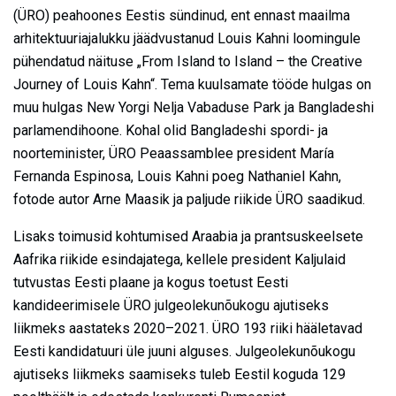
(ÜRO) peahoones Eestis sündinud, ent ennast maailma
arhitektuuriajalukku jäädvustanud Louis Kahni loomingule
pühendatud näituse „From Island to Island – the Creative
Journey of Louis Kahn“. Tema kuulsamate tööde hulgas on
muu hulgas New Yorgi Nelja Vabaduse Park ja Bangladeshi
parlamendihoone. Kohal olid Bangladeshi spordi- ja
noorteminister, ÜRO Peaassamblee president María
Fernanda Espinosa, Louis Kahni poeg Nathaniel Kahn,
fotode autor Arne Maasik ja paljude riikide ÜRO saadikud.
Lisaks toimusid kohtumised Araabia ja prantsuskeelsete
Aafrika riikide esindajatega, kellele president Kaljulaid
tutvustas Eesti plaane ja kogus toetust Eesti
kandideerimisele ÜRO julgeolekunõukogu ajutiseks
liikmeks aastateks 2020–2021. ÜRO 193 riiki hääletavad
Eesti kandidatuuri üle juuni alguses. Julgeolekunõukogu
ajutiseks liikmeks saamiseks tuleb Eestil koguda 129