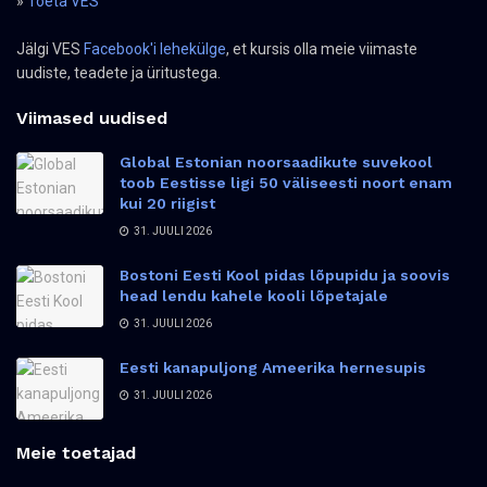
»
Toeta VES
Jälgi VES
Facebook'i lehekülge
, et kursis olla meie viimaste
uudiste, teadete ja üritustega.
Viimased uudised
Global Estonian noorsaadikute suvekool
toob Eestisse ligi 50 väliseesti noort enam
kui 20 riigist
31. JUULI 2026
Bostoni Eesti Kool pidas lõpupidu ja soovis
head lendu kahele kooli lõpetajale
31. JUULI 2026
Eesti kanapuljong Ameerika hernesupis
31. JUULI 2026
Meie toetajad