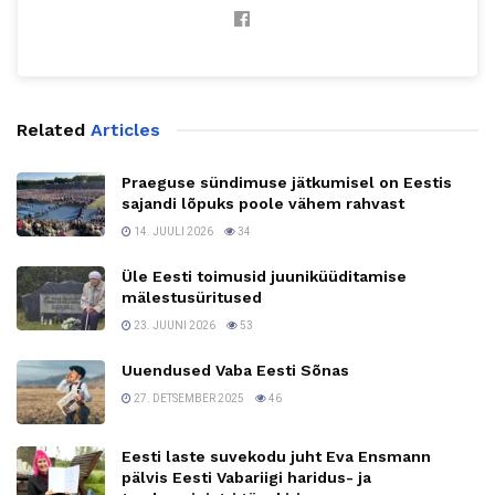
Related
Articles
Praeguse sündimuse jätkumisel on Eestis
sajandi lõpuks poole vähem rahvast
14. JUULI 2026
34
Üle Eesti toimusid juuniküüditamise
mälestusüritused
23. JUUNI 2026
53
Uuendused Vaba Eesti Sõnas
27. DETSEMBER 2025
46
Eesti laste suvekodu juht Eva Ensmann
pälvis Eesti Vabariigi haridus- ja