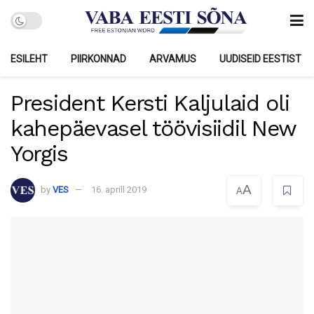
ESILEHT
PIIRKONNAD
ARVAMUS
UUDISEID EESTIST
President Kersti Kaljulaid oli
kahepäevasel töövisiidil New
Yorgis
A
by
VES
16. aprill 2019
A