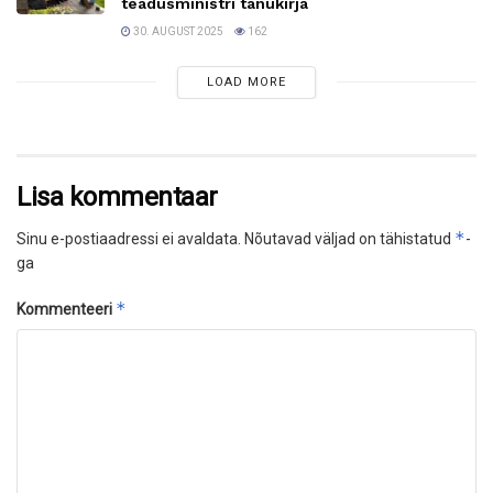
teadusministri tänukirja
30. AUGUST 2025
162
LOAD MORE
Lisa kommentaar
*
Sinu e-postiaadressi ei avaldata.
Nõutavad väljad on tähistatud
-
ga
*
Kommenteeri