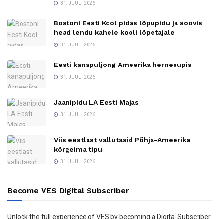
31. JUULI 2026
Bostoni Eesti Kool pidas lõpupidu ja soovis
head lendu kahele kooli lõpetajale
31. JUULI 2026
Eesti kanapuljong Ameerika hernesupis
31. JUULI 2026
Jaanipidu LA Eesti Majas
31. JUULI 2026
Viis eestlast vallutasid Põhja-Ameerika
kõrgeima tipu
31. JUULI 2026
Become VES Digital Subscriber
Unlock the full experience of VES by becoming a Digital Subscriber