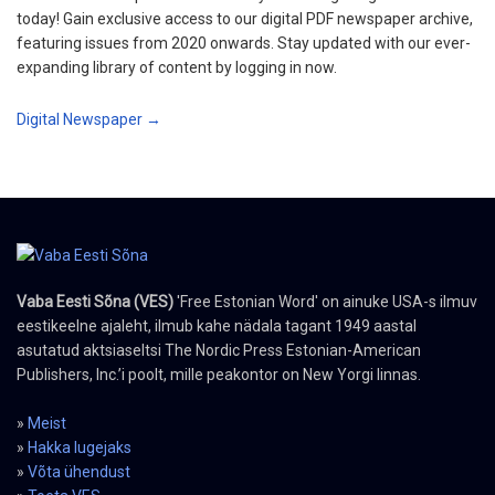
today! Gain exclusive access to our digital PDF newspaper archive,
featuring issues from 2020 onwards. Stay updated with our ever-
expanding library of content by logging in now.
Digital Newspaper →
Vaba Eesti Sõna (VES)
'Free Estonian Word' on ainuke USA-s ilmuv
eestikeelne ajaleht, ilmub kahe nädala tagant 1949 aastal
asutatud aktsiaseltsi The Nordic Press Estonian-American
Publishers, Inc.’i poolt, mille peakontor on New Yorgi linnas.
»
Meist
»
Hakka lugejaks
»
Võta ühendust