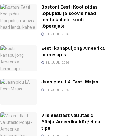
Bostoni Eesti Kool pidas
lõpupidu ja soovis head
lendu kahele kooli
lõpetajale
31. JUULI 2026
Eesti kanapuljong Ameerika
hernesupis
31. JUULI 2026
Jaanipidu LA Eesti Majas
31. JUULI 2026
Viis eestlast vallutasid
Põhja-Ameerika kõrgeima
tipu