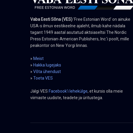
Vaba Eesti Sõna (VES)
'Free Estonian Word' on ainuke
USA-s ilmuv eestikeelne ajaleht, ilmub kahe nädala
tagant 1949 aastal asutatud aktsiaseltsi The Nordic
Press Estonian-American Publishers, Inc.’i poolt, mille
peakontor on New Yorgi linnas.
»
Meist
»
Hakka lugejaks
»
Võta ühendust
»
Toeta VES
Jälgi VES
Facebook'i lehekülge
, et kursis olla meie
viimaste uudiste, teadete ja üritustega.