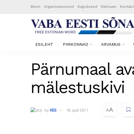
Meist
Organisatsioonid
Kogudused
Reklaam
Kontakt
ESILEHT
PIIRKONNAD
ARVAMUS
Pärnumaal av
mälestuskivi
A
by
VES
18. juuli 2011
A