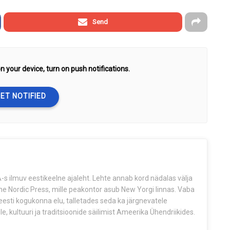
Send
n your device, turn on push notifications.
ET NOTIFIED
s ilmuv eestikeelne ajaleht. Lehte annab kord nädalas välja
The Nordic Press, mille peakontor asub New Yorgi linnas. Vaba
esti kogukonna elu, talletades seda ka järgnevatele
e, kultuuri ja traditsioonide säilimist Ameerika Ühendriikides.