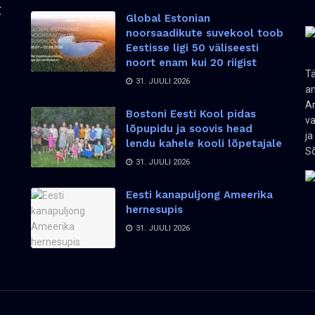
Global Estonian
noorsaadikute suvekool toob
Eestisse ligi 50 väliseesti
noort enam kui 20 riigist
Tä
31. JUULI 2026
an
Am
Bostoni Eesti Kool pidas
va
lõpupidu ja soovis head
ja
lendu kahele kooli lõpetajale
Sõ
31. JUULI 2026
Eesti kanapuljong Ameerika
hernesupis
31. JUULI 2026