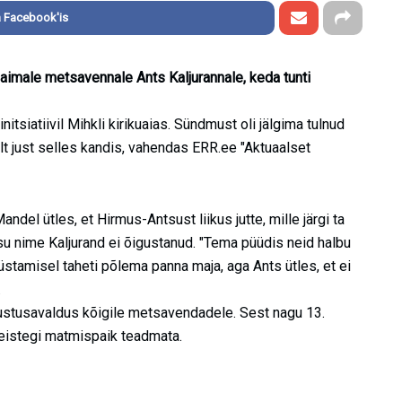
 Facebook'is
aimale metsavennale Ants Kaljurannale, keda tunti
tsiatiivil Mihkli kirikuaias. Sündmust oli jälgima tulnud
t just selles kandis, vahendas ERR.ee "Aktuaalset
el ütles, et Hirmus-Antsust liikus jutte, mille järgi ta
u nime Kaljurand ei õigustanud. "Tema püüdis neid halbu
rüüstamisel taheti põlema panna maja, aga Ants ütles, et ei
.
ustusavaldus kõigile metsavendadele. Sest nagu 13.
teistegi matmispaik teadmata.