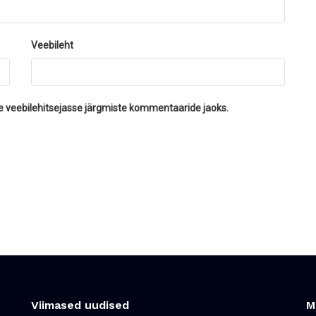
Veebileht
se veebilehitsejasse järgmiste kommentaaride jaoks.
Viimased uudised
M