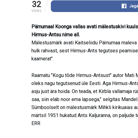
32
Jaga
VIEWS
Pärnumaal Koonga vallas avati mälestuskivi kuuls
Hirmus-Antsu nime all.
Mälestusmärk avati Kaitseliidu Pärnumaa maleva ini
hulk rahvast, sest Hirmus-Ants tegutses peamisel
kaamerat".
Raamatu "Kogu tõde Hirmus-Antsust" autor Mati Mand
oleks nagu tegutsenud üle Eesti. Aga Hirmus-Ants
asju just ära hoida. On teada, et Kirbla vallamaja 
saa, siin elab noor ema lapsega," selgitas Mandel
Sümboolselt on mälestusmärk Mihkli kirikuaias a
märtsil 1951 hukatud Ants Kaljuranna, on paljude 
ERR