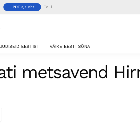
PDF ajaleht
Telli
UUDISEID EESTIST
VÄIKE EESTI SÕNA
ati metsavend Hi