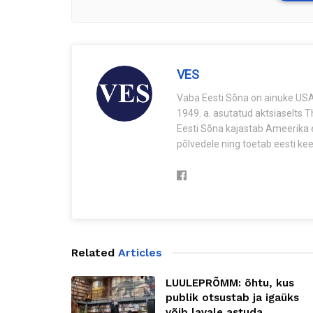
VES
Vaba Eesti Sõna on ainuke USA-
1949. a. asutatud aktsiaselts 
Eesti Sõna kajastab Ameerika e
põlvedele ning toetab eesti keel
Related
Articles
LUULEPRÕMM: õhtu, kus
publik otsustab ja igaüks
võib lavale astuda