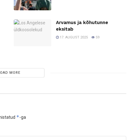
Arvamus ja kõhutunne
0
eksitab
17. AUGUST 2025
59
LOAD MORE
*
histatud
-ga