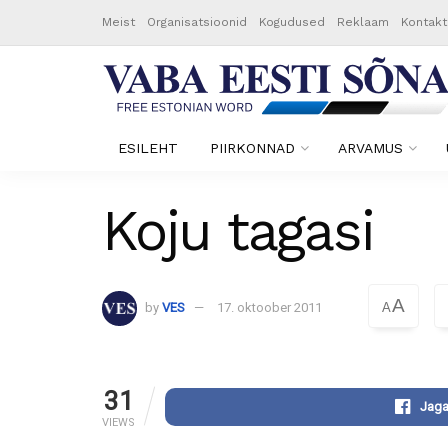
Meist
Organisatsioonid
Kogudused
Reklaam
Kontakt
ESILEHT
PIIRKONNAD
ARVAMUS
Koju tagasi
A
by
VES
17. oktoober 2011
A
31
Jaga
VIEWS