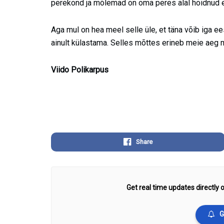
perekond ja mõlemad on oma peres alal hoidnud 
Aga mul on hea meel selle üle, et täna võib iga ee
ainult külastama. Selles mõttes erineb meie aeg 
Viido Polikarpus
Share
Get real time updates directly o
G