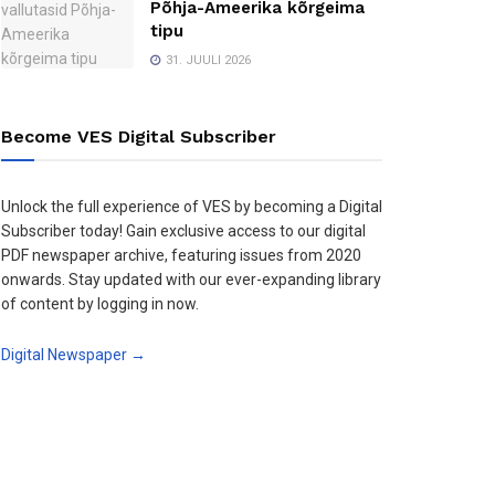
Põhja-Ameerika kõrgeima
tipu
31. JUULI 2026
Become VES Digital Subscriber
Unlock the full experience of VES by becoming a Digital
Subscriber today! Gain exclusive access to our digital
PDF newspaper archive, featuring issues from 2020
onwards. Stay updated with our ever-expanding library
of content by logging in now.
Digital Newspaper →