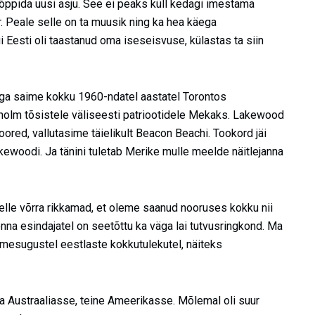
 õppida uusi asju. See ei peaks küll kedagi imestama
r. Peale selle on ta muusik ning ka hea käega
i Eesti oli taastanud oma iseseisvuse, külastas ta siin
ga saime kokku 1960-ndatel aastatel Torontos
ckholm tõsistele väliseesti patriootidele Mekaks. Lakewood
ored, vallutasime täielikult Beacon Beachi. Tookord jäi
kewoodi. Ja tänini tuletab Merike mulle meelde näitlejanna
elle võrra rikkamad, et oleme saanud nooruses kokku nii
na esindajatel on seetõttu ka väga lai tutvusringkond. Ma
mesugustel eestlaste kokkutulekutel, näiteks
a Austraaliasse, teine Ameerikasse. Mõlemal oli suur