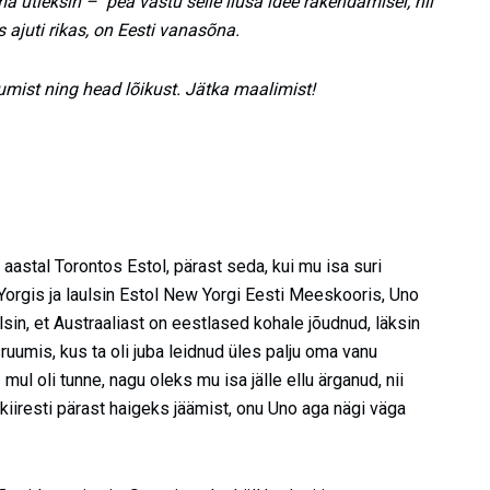
ma ütleksin – pea vastu selle ilusa idee rakendamisel, nii
 ajuti rikas, on Eesti vanasõna.
sumist ning head lõikust. Jätka maalimist!
astal Torontos Estol, pärast seda, kui mu isa suri
 Yorgis ja laulsin Estol New Yorgi Eesti Meeskooris, Uno
sin, et Austraaliast on eestlased kohale jõudnud, läksin
ruumis, kus ta oli juba leidnud üles palju oma vanu
l oli tunne, nagu oleks mu isa jälle ellu ärganud, nii
iiresti pärast haigeks jäämist, onu Uno aga nägi väga