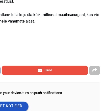
eestlust.
stlane tulla koju ükskõik millisest maailmanurgast, kas või
meie vanemate ajast.
Send
n your device, turn on push notifications.
ET NOTIFIED