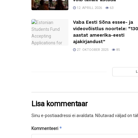
12. APRILL 2026
63
Vaba Eesti Sõna essee- ja
videovõistlus noortele: “13
aastat ameerika-eesti
ajakirjandust”
27. OKTOOBER 2025
85
Lisa kommentaar
Sinu e-postiaadressi ei avaldata.
Nõutavad väljad on tä
*
Kommenteeri