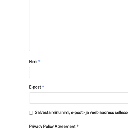
*
Nimi
*
E-post
Salvesta minu nimi, e-posti- ja veebiaadress selles
*
Privacy Policy Agreement