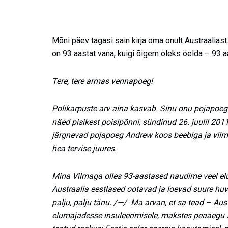
Mõni päev tagasi sain kirja oma onult Austraaliast
on 93 aastat vana, kuigi õigem oleks öelda – 93 aas
Tere, tere armas vennapoeg!
Polikarpuste arv aina kasvab. Sinu onu pojapoeg
näed pisikest poisipõnni, sündinud 26. juulil 2011
järgnevad pojapoeg Andrew koos beebiga ja viim
hea tervise juures.
Mina Vilmaga olles 93-aastased naudime veel el
Austraalia eestlased ootavad ja loevad suure huv
palju, palju tänu. /—/ Ma arvan, et sa tead – Aust
elumajadesse insuleerimisele, makstes peaaegu 5