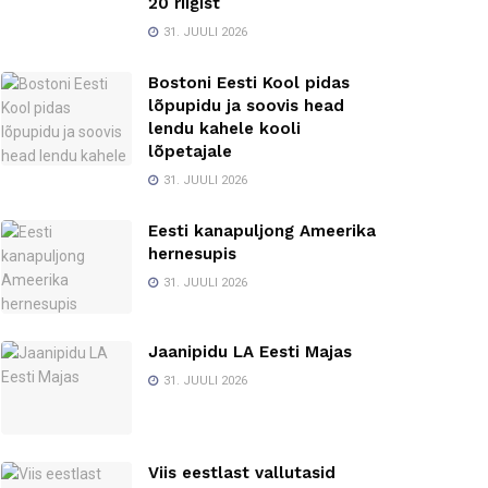
20 riigist
31. JUULI 2026
Bostoni Eesti Kool pidas
lõpupidu ja soovis head
lendu kahele kooli
lõpetajale
31. JUULI 2026
Eesti kanapuljong Ameerika
hernesupis
31. JUULI 2026
Jaanipidu LA Eesti Majas
31. JUULI 2026
Viis eestlast vallutasid