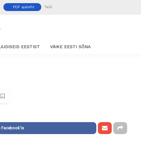
PDF ajaleht
Telli
UUDISEID EESTIST
VÄIKE EESTI SÕNA
 Facebook'is