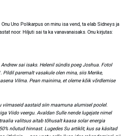
. Onu Uno Polikarpus on minu isa vend, ta elab Sidneys ja
tat noor. Hiljuti sai ta ka vanavanaisaks. Onu kirjutas:
 Andrew sai isaks. Helenil sündis poeg Joshua. Fotol
. Pildil paremalt vasakule olen mina, siis Merike,
asena Vilma. Pean mainima, et oleme kõik võrdlemise
u viimaseid aastaid siin maamuna alumisel poolel.
iga Viido veergu. Avaldan Sulle nende lugejate nimel
raalia valitsus aitab tõhusalt kaasa solar energia
0% nõutud hinnast. Lugedes Su artiklit, kus sa käsitad