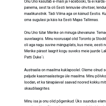
Onu Uno kasutab e-maili ja Facebooki, ta ei karda
panema, sest ta oli Eesti lennuväe ohvitser, lendu
maalikunstnik. Tädi Vilma aga on käinud Eestis. Ku
oma sugulasi ja käis ka Eesti Majas Tallinnas.
Onu Uno tütar Merike on minuga ühevanune. Tema
suvelaagris. Minu noorusajal olid Toronto ja Sto
oli aga nagu suvine mänguplats, kus meie, eesti no
Merike pärast laagrit kogu suveks meie juurde La
Patti Duke´i.
Austraalia on maailma kuklapoolel. Oleme olnud s
paljude kaasmaalastega üle maailma. Minu põlvkon
loodan, et ka tänapäeval saavad noored kokku mit
skaudilaagrites.
Minu isa ja onu olid põgenikud. Üks suundus elam