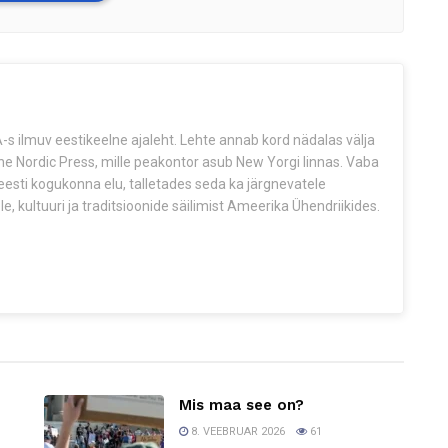
s ilmuv eestikeelne ajaleht. Lehte annab kord nädalas välja
The Nordic Press, mille peakontor asub New Yorgi linnas. Vaba
esti kogukonna elu, talletades seda ka järgnevatele
e, kultuuri ja traditsioonide säilimist Ameerika Ühendriikides.
Mis maa see on?
8. VEEBRUAR 2026
61