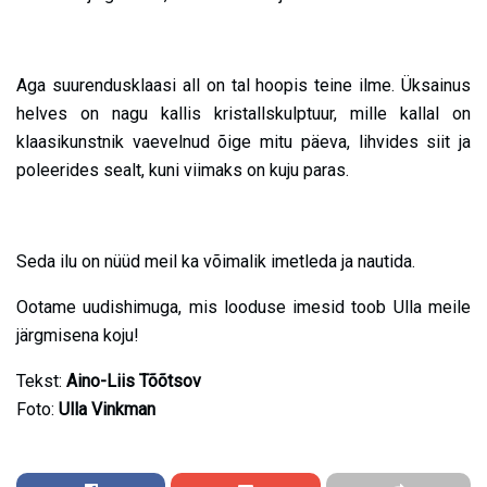
Aga suurendusklaasi all on tal hoopis teine ilme. Üksainus
helves on nagu kallis kristallskulptuur, mille kallal on
klaasikunstnik vaevelnud õige mitu päeva, lihvides siit ja
poleerides sealt, kuni viimaks on kuju paras.
Seda ilu on nüüd meil ka võimalik imetleda ja nautida.
Ootame uudishimuga, mis looduse imesid toob Ulla meile
järgmisena koju!
Tekst:
Aino-Liis Tõõtsov
Foto:
Ulla Vinkman