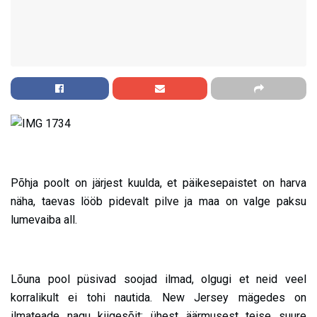
Põhja poolt on järjest kuulda, et päikesepaistet on harva
näha, taevas lööb pidevalt pilve ja maa on valge paksu
lumevaiba all.
Lõuna pool püsivad soojad ilmad, olgugi et neid veel
korralikult ei tohi nautida. New Jersey mägedes on
ilmateade nagu kiigesõit: ühest äärmusest teise suure