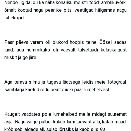
Nende ligidal oli ka näha kohaliku meistri tööd: ämblikuvõrk,
õrnalt kootud nagu peenike pits, veetilgad hiilgamas nagu
tähekujud.
Paar päeva varem oli olukord hoopis teine. Öösel sadas
lund, aga hommikuks oli vaevalt talvetaadi külaskäigust
miskit jälge järel.
Aga terava silma ja tugeva läätsega leidis meie fotograaf
samblaga kaetud rõdu pealt siiski paar lumehelvest.
Kaugelt vaadates pole lumehelbed meile midagi suuremat
asja. Nagu valge pulber kukub lumi taevast alla, katab maad,
krõbiseb jalgade all, sulab lörtsiks ja kaob siis ära.