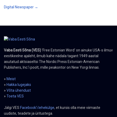
Digital Newspaper →
Vaba Eesti Sõna (VES)
'Free Estonian Word' on ainuke USA-s ilmuv
eestikeelne ajaleht, ilmub kahe nädala tagant 1949 aastal
asutatud aktsiaseltsi The Nordic Press Estonian-American
Publishers, Inc.’i poolt, mille peakontor on New Yorgi linnas.
»
Meist
»
Hakka lugejaks
»
Võta ühendust
»
Toeta VES
Jälgi VES
Facebook'i lehekülge
, et kursis olla meie viimaste
uudiste, teadete ja üritustega.