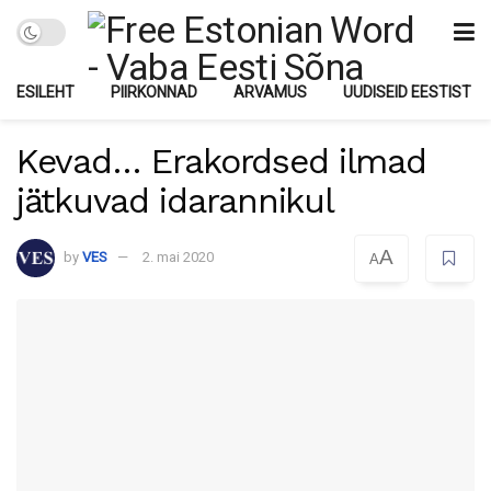
ESILEHT
PIIRKONNAD
ARVAMUS
UUDISEID EESTIST
Kevad… Erakordsed ilmad
jätkuvad idarannikul
A
by
VES
2. mai 2020
A