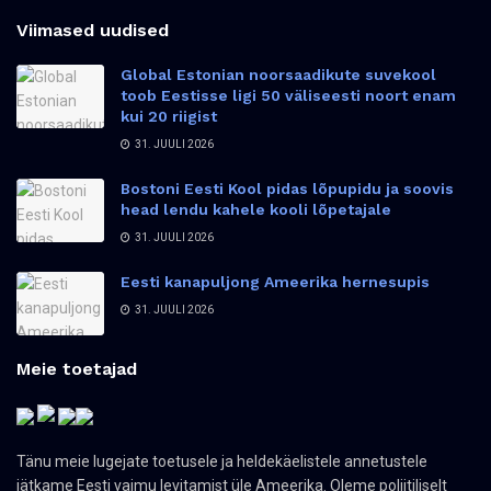
Viimased uudised
Global Estonian noorsaadikute suvekool
toob Eestisse ligi 50 väliseesti noort enam
kui 20 riigist
31. JUULI 2026
Bostoni Eesti Kool pidas lõpupidu ja soovis
head lendu kahele kooli lõpetajale
31. JUULI 2026
Eesti kanapuljong Ameerika hernesupis
31. JUULI 2026
Meie toetajad
Tänu meie lugejate toetusele ja heldekäelistele annetustele
jätkame Eesti vaimu levitamist üle Ameerika. Oleme poliitiliselt