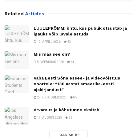
Related
Articles
LUULEPRÕMM: õhtu, kus publik otsustab ja
igaüks võib lavale astuda
12. APRILL 2026
63
Mis maa see on?
8. VEEBRUAR 2026
61
Vaba Eesti Sõna essee- ja videovõistlus
noortele: “130 aastat ameerika-eesti
ajakirjandust”
27. OKTOOBER 2025
85
Arvamus ja kõhutunne eksitab
17. AUGUST 2025
59
LOAD MORE