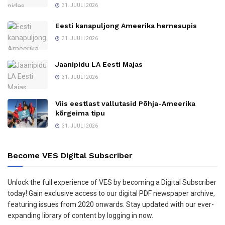
31. JUULI 2026
Eesti kanapuljong Ameerika hernesupis
31. JUULI 2026
Jaanipidu LA Eesti Majas
31. JUULI 2026
Viis eestlast vallutasid Põhja-Ameerika
kõrgeima tipu
31. JUULI 2026
Become VES Digital Subscriber
Unlock the full experience of VES by becoming a Digital Subscriber
today! Gain exclusive access to our digital PDF newspaper archive,
featuring issues from 2020 onwards. Stay updated with our ever-
expanding library of content by logging in now.