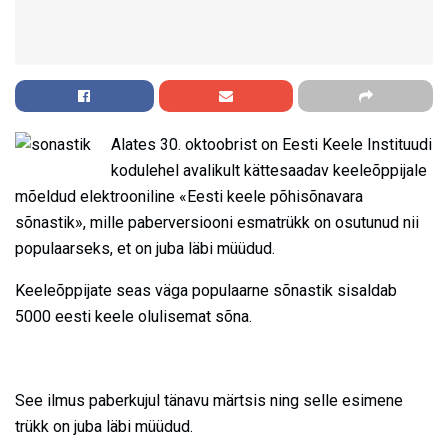
Alates 30. oktoobrist on Eesti Keele Instituudi
kodulehel avalikult kättesaadav keeleõppijale
mõeldud elektrooniline «Eesti keele põhisõnavara
sõnastik», mille paberversiooni esmatrükk on osutunud nii
populaarseks, et on juba läbi müüdud.
Keeleõppijate seas väga populaarne sõnastik sisaldab
5000 eesti keele olulisemat sõna.
See ilmus paberkujul tänavu märtsis ning selle esimene
trükk on juba läbi müüdud.