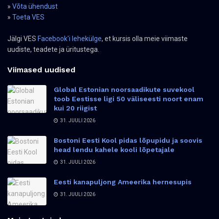
»
Võta ühendust
»
Toeta VES
Jälgi VES
Facebook'i lehekülge
, et kursis olla meie viimaste
uudiste, teadete ja üritustega.
Viimased uudised
Global Estonian noorsaadikute suvekool
toob Eestisse ligi 50 väliseesti noort enam
kui 20 riigist
31. JUULI 2026
Bostoni Eesti Kool pidas lõpupidu ja soovis
head lendu kahele kooli lõpetajale
31. JUULI 2026
Eesti kanapuljong Ameerika hernesupis
31. JUULI 2026