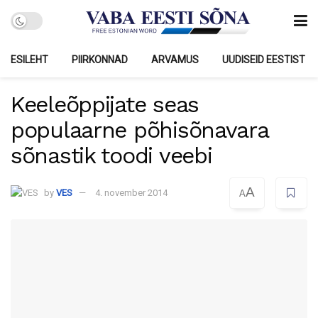
ESILEHT
PIIRKONNAD
ARVAMUS
UUDISEID EESTIST
Keeleõppijate seas
populaarne põhisõnavara
sõnastik toodi veebi
A
by
VES
4. november 2014
A