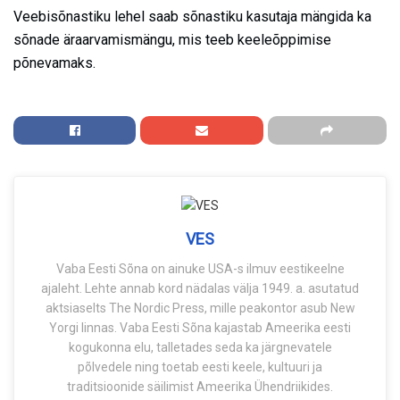
Veebisõnastiku lehel saab sõnastiku kasutaja mängida ka
sõnade äraarvamismängu, mis teeb keeleõppimise
põnevamaks.
VES
Vaba Eesti Sõna on ainuke USA-s ilmuv eestikeelne
ajaleht. Lehte annab kord nädalas välja 1949. a. asutatud
aktsiaselts The Nordic Press, mille peakontor asub New
Yorgi linnas. Vaba Eesti Sõna kajastab Ameerika eesti
kogukonna elu, talletades seda ka järgnevatele
põlvedele ning toetab eesti keele, kultuuri ja
traditsioonide säilimist Ameerika Ühendriikides.