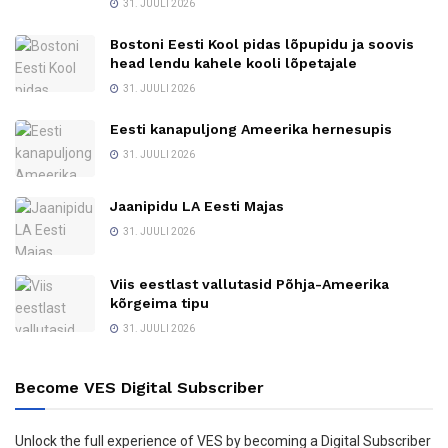
31. JUULI 2026
Bostoni Eesti Kool pidas lõpupidu ja soovis
head lendu kahele kooli lõpetajale
31. JUULI 2026
Eesti kanapuljong Ameerika hernesupis
31. JUULI 2026
Jaanipidu LA Eesti Majas
31. JUULI 2026
Viis eestlast vallutasid Põhja-Ameerika
kõrgeima tipu
31. JUULI 2026
Become VES Digital Subscriber
Unlock the full experience of VES by becoming a Digital Subscriber