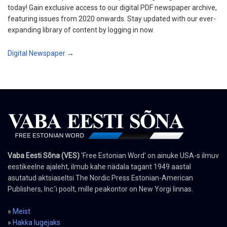
today! Gain exclusive access to our digital PDF newspaper archive,
featuring issues from 2020 onwards. Stay updated with our ever-
expanding library of content by logging in now.
Digital Newspaper →
Vaba Eesti Sõna (VES)
'Free Estonian Word' on ainuke USA-s ilmuv
eestikeelne ajaleht, ilmub kahe nädala tagant 1949 aastal
asutatud aktsiaseltsi The Nordic Press Estonian-American
Publishers, Inc.’i poolt, mille peakontor on New Yorgi linnas.
»
Meist
»
Hakka lugejaks