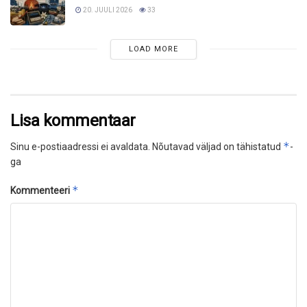
20. JUULI 2026
33
LOAD MORE
Lisa kommentaar
*
Sinu e-postiaadressi ei avaldata.
Nõutavad väljad on tähistatud
-
ga
*
Kommenteeri