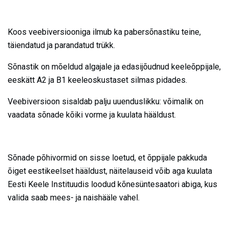
Koos veebiversiooniga ilmub ka pabersõnastiku teine,
täiendatud ja parandatud trükk.
Sõnastik on mõeldud algajale ja edasijõudnud keeleõppijale,
eeskätt A2 ja B1 keeleoskustaset silmas pidades.
Veebiversioon sisaldab palju uuenduslikku: võimalik on
vaadata sõnade kõiki vorme ja kuulata hääldust.
Sõnade põhivormid on sisse loetud, et õppijale pakkuda
õiget eestikeelset hääldust, näitelauseid võib aga kuulata
Eesti Keele Instituudis loodud kõnesüntesaatori abiga, kus
valida saab mees- ja naishääle vahel.