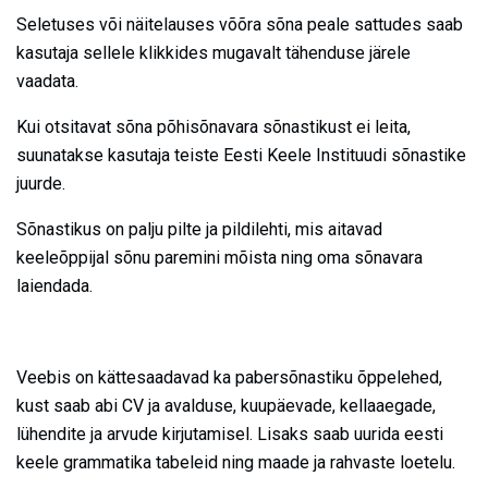
Seletuses või näitelauses võõra sõna peale sattudes saab
kasutaja sellele klikkides mugavalt tähenduse järele
vaadata.
Kui otsitavat sõna põhisõnavara sõnastikust ei leita,
suunatakse kasutaja teiste Eesti Keele Instituudi sõnastike
juurde.
Sõnastikus on palju pilte ja pildilehti, mis aitavad
keeleõppijal sõnu paremini mõista ning oma sõnavara
laiendada.
Veebis on kättesaadavad ka pabersõnastiku õppelehed,
kust saab abi CV ja avalduse, kuupäevade, kellaaegade,
lühendite ja arvude kirjutamisel. Lisaks saab uurida eesti
keele grammatika tabeleid ning maade ja rahvaste loetelu.