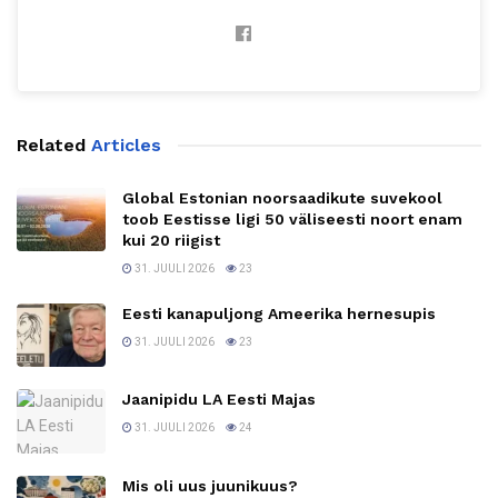
Related
Articles
Global Estonian noorsaadikute suvekool
toob Eestisse ligi 50 väliseesti noort enam
kui 20 riigist
31. JUULI 2026
23
Eesti kanapuljong Ameerika hernesupis
31. JUULI 2026
23
Jaanipidu LA Eesti Majas
31. JUULI 2026
24
Mis oli uus juunikuus?