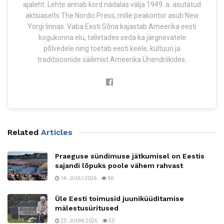
ajaleht. Lehte annab kord nädalas välja 1949. a. asutatud
aktsiaselts The Nordic Press, mille peakontor asub New
Yorgi linnas. Vaba Eesti Sõna kajastab Ameerika eesti
kogukonna elu, talletades seda ka järgnevatele
põlvedele ning toetab eesti keele, kultuuri ja
traditsioonide säilimist Ameerika Ühendriikides.
Related
Articles
Praeguse sündimuse jätkumisel on Eestis
sajandi lõpuks poole vähem rahvast
14. JUULI 2026
36
Üle Eesti toimusid juuniküüditamise
mälestusüritused
23. JUUNI 2026
53