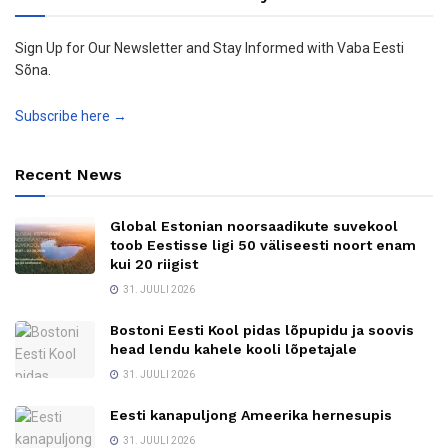
Sign Up for Our Newsletter and Stay Informed with Vaba Eesti
Sõna.
Subscribe here →
Recent News
Global Estonian noorsaadikute suvekool
toob Eestisse ligi 50 väliseesti noort enam
kui 20 riigist
31. JUULI 2026
Bostoni Eesti Kool pidas lõpupidu ja soovis
head lendu kahele kooli lõpetajale
31. JUULI 2026
Eesti kanapuljong Ameerika hernesupis
31. JUULI 2026