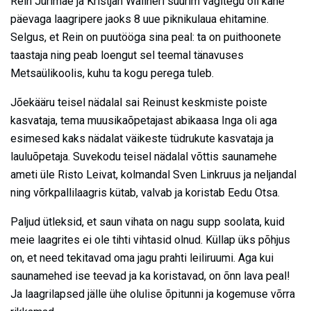
Rein Jürimäe ja Kristjan Wallneri suurim vägitegu oli kahe
päevaga laagripere jaoks 8 uue piknikulaua ehitamine.
Selgus, et Rein on puutööga sina peal: ta on puithoonete
taastaja ning peab loengut sel teemal tänavuses
Metsaülikoolis, kuhu ta kogu perega tuleb.
Jõekääru teisel nädalal sai Reinust keskmiste poiste
kasvataja, tema muusikaõpetajast abikaasa Inga oli aga
esimesed kaks nädalat väikeste tüdrukute kasvataja ja
lauluõpetaja. Suvekodu teisel nädalal võttis saunamehe
ameti üle Risto Leivat, kolmandal Sven Linkruus ja neljandal
ning võrkpallilaagris kütab, valvab ja koristab Eedu Otsa.
Paljud ütleksid, et saun vihata on nagu supp soolata, kuid
meie laagrites ei ole tihti vihtasid olnud. Küllap üks põhjus
on, et need tekitavad oma jagu prahti leiliruumi. Aga kui
saunamehed ise teevad ja ka koristavad, on õnn lava peal!
Ja laagrilapsed jälle ühe olulise õpitunni ja kogemuse võrra