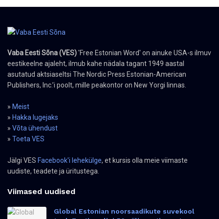
Vaba Eesti Sõna (VES)
'Free Estonian Word' on ainuke USA-s ilmuv
eestikeelne ajaleht, ilmub kahe nädala tagant 1949 aastal
asutatud aktsiaseltsi The Nordic Press Estonian-American
Publishers, Inc.’i poolt, mille peakontor on New Yorgi linnas.
»
Meist
»
Hakka lugejaks
»
Võta ühendust
»
Toeta VES
Jälgi VES
Facebook'i lehekülge
, et kursis olla meie viimaste
uudiste, teadete ja üritustega.
Viimased uudised
Global Estonian noorsaadikute suvekool