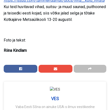
https://issuu.com/tammerraamat/docs/viha__kuid_vihata
Kui teid huvitavad vihad, suitsu- ja muud saunad, puithooned
ja teisedki eesti kojad, siis võtke jalad selga ja tõtake
Kotkajärve Metsaülikooli 13-20 augustil.
Foto ja tekst:
Riina Kindlam
VES
Vaba Eesti Sõna on ainuke USA-s ilmuv eestikeelne