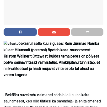
Jõekäärul selle kuu alguses: Rein Jürimäe Nõmba
külast Hiiumaalt (paremal) õpetab kaas-saunameest
Kristjan Wallnerit Ottawast, kuidas tema peres on põlvest
põlve saunavihtasid valmistatud. Allakirjutanu tunnistab, et
nii kvaliteetset ja hästi mõjuvat vihta ei ole tal olnud au
varem kogeda.
Jõekääru suvekodu esimesel nädalal oli suisa kaks
saunameest, kes olid ühtlasi ka parandaja- ja ehitajamehed.