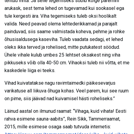
tehtud vihta. Ja selle tegemiseks sobib kõige paremini
arukask, sest tema lehed on tugevamad kui sookasel ega
tule kergesti ära. Viha tegemiseks tuleb oksi hoolikalt
valida. Need peavad olema lehtederikkamad ja parajalt
painduvad, siis saame valmistada koheva, pehme ja rohke
õhusisaldusega kaseviha. Tuleb vaadata sedagi, et lehed
oleks ikka terved ja rohelised, mitte putukatest söödud.
Ühele vihale kulub umbes 25 lehtset oksakest ning viha
pikkuseks võib olla 40-50 cm. Vihaoksi tuleb nii võtta, et me
kaskedele liiga ei teeks.
Vihad kuivatatakse nagu ravimtaimedki päikesevarjus
varikatuse all liikuva õhuga kohas. Veel parem, kui see ruum
on pime, siis jäävad nad kuivamisel hästi roheliseks.”
Läinud aastal on ilmunud raamat: “Vihaga, kuid vihata! Eesti
rahva esimene sauna-aabits”, Rein Sikk, Tammerraamat,
2015, mille esimese osaga saab tutvuda internetis: