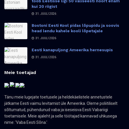
toob Eestisse ligi 50 väliseesti noort enam
kui 20 riigist
31. JUULI 2026
Bostoni Eesti Kool pidas lõpupidu ja soovis
head lendu kahele kooli lõpetajale
31. JUULI 2026
Eesti kanapuljong Ameerika hernesupis
31. JUULI 2026
Meie toetajad
Tänu meie lugejate toetusele ja heldekäelistele annetustele
jätkame Eesti vaimu levitamist üle Ameerika. Oleme poliitiliselt
sõltumatud, pühendunud vaba ja iseseisva Eesti Vabariigi
toetamisele. Meie ajaleht ja selle töötajad kannavad uhkusega
nime: 'Vaba Eesti Sõna.'