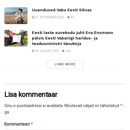
Uuendused Vaba Eesti Sõnas
27. DETSEMBER 2025
46
Eesti laste suvekodu juht Eva Ensmann
pälvis Eesti Vabariigi haridus- ja
teadusministri tänukirja
30. AUGUST 2025
162
LOAD MORE
Lisa kommentaar
*
Sinu e-postiaadressi ei avaldata.
Nõutavad väljad on tähistatud
-
ga
*
Kommenteeri