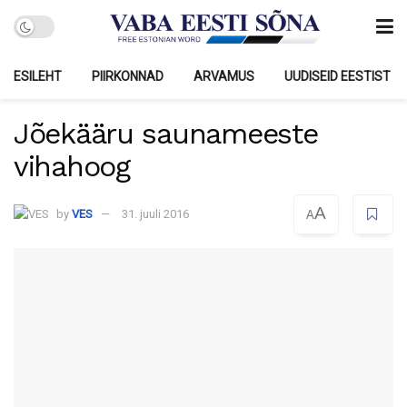
ESILEHT
PIIRKONNAD
ARVAMUS
UUDISEID EESTIST
Jõekääru saunameeste
vihahoog
A
by
VES
31. juuli 2016
A