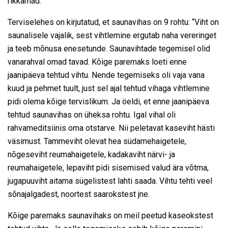
rikkamad.
Terviselehes on kirjutatud, et saunavihas on 9 rohtu: “Viht on
saunalisele vajalik, sest vihtlemine ergutab naha vereringet
ja teeb mõnusa enesetunde. Saunavihtade tegemisel olid
vanarahval omad tavad. Kõige paremaks loeti enne
jaanipäeva tehtud vihtu. Nende tegemiseks oli vaja vana
kuud ja pehmet tuult, just sel ajal tehtud vihaga vihtlemine
pidi olema kõige tervislikum. Ja öeldi, et enne jaanipäeva
tehtud saunavihas on üheksa rohtu. Igal vihal oli
rahvameditsiinis oma otstarve. Nii peletavat kaseviht hästi
väsimust. Tammeviht olevat hea südamehaigetele,
nõgeseviht reumahaigetele, kadakaviht närvi- ja
reumahaigetele, lepaviht pidi sisemised valud ära võtma,
jugapuuviht aitama sügelistest lahti saada. Vihtu tehti veel
sõnajalgadest, noortest saarokstest jne.
Kõige paremaks saunavihaks on meil peetud kaseokstest