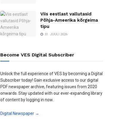
Viis eestlast vallutasid
Põhja-Ameerika kõrgeima
tipu
31. JUULI 2026
Become VES Digital Subscriber
Unlock the full experience of VES by becoming a Digital
Subscriber today! Gain exclusive access to our digital
PDF newspaper archive, featuring issues from 2020
onwards. Stay updated with our ever-expanding library
of content by logging in now.
Digital Newspaper →