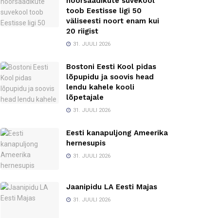
noorsaadikute suvekool
toob Eestisse ligi 50
väliseesti noort enam kui
20 riigist
31. JUULI 2026
Bostoni Eesti Kool pidas
lõpupidu ja soovis head
lendu kahele kooli
lõpetajale
31. JUULI 2026
Eesti kanapuljong Ameerika
hernesupis
31. JUULI 2026
Jaanipidu LA Eesti Majas
31. JUULI 2026