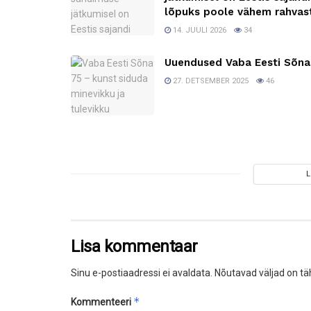
lõpuks poole vähem rahvas
14. JUULI 2026
34
Uuendused Vaba Eesti Sõna
27. DETSEMBER 2025
46
Lisa kommentaar
Sinu e-postiaadressi ei avaldata.
Nõutavad väljad on tä
*
Kommenteeri