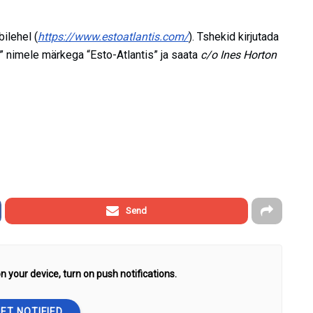
ilehel (
https://www.estoatlantis.com/
). Tshekid kirjutada
c” nimele märkega “Esto-Atlantis” ja saata
c/o Ines Horton
Send
n your device, turn on push notifications.
ET NOTIFIED