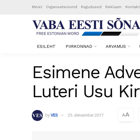
Meist
Organisatsioonid
Kogudused
Reklaam
Kontakt
ESILEHT
PIIRKONNAD
ARVAMUS
Esimene Adven
Luteri Usu Ki
A
by
VES
25. detsember 2017
A