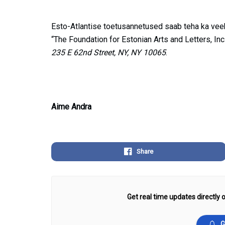
Esto-Atlantise toetusannetused saab teha ka veeb
“The Foundation for Estonian Arts and Letters, In
235 E 62nd Street, NY, NY 10065
.
Aime Andra
Share
Get real time updates directly o
G