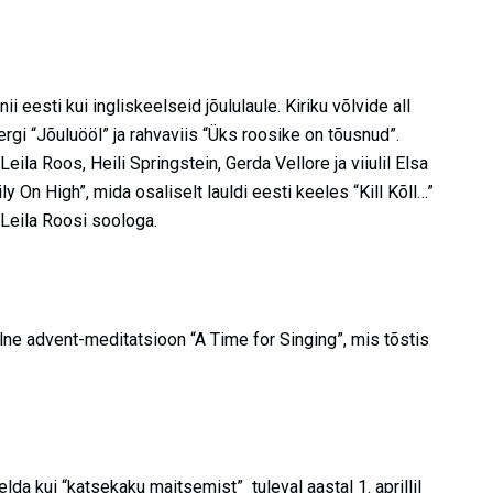
eesti kui ingliskeelseid jõululaule. Kiriku võlvide all
gi “Jõuluööl” ja rahvaviis “Üks roosike on tõusnud”.
eila Roos, Heili Springstein, Gerda Vellore ja viiulil Elsa
y On High”, mida osaliselt lauldi eesti keeles “Kill Kõll…”
Leila Roosi soologa.
eelne advent-meditatsioon “A Time for Singing”, mis tõstis
lda kui “katsekaku maitsemist” tuleval aastal 1. aprillil