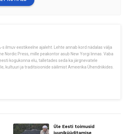
s ilmuv eestikeelne ajaleht. Lehte annab kord nädalas välja
The Nordic Press, mille peakontor asub New Yorgi linnas. Vaba
esti kogukonna elu, talletades seda ka järgnevatele
e, kultuuri ja traditsioonide säilimist Ameerika Ühendriikides.
Üle Eesti toimusid
juuniküüditamise