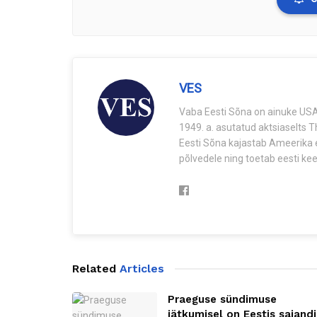
VES
Vaba Eesti Sõna on ainuke USA-
1949. a. asutatud aktsiaselts 
Eesti Sõna kajastab Ameerika e
põlvedele ning toetab eesti keel
Related
Articles
Praeguse sündimuse
jätkumisel on Eestis sajandi