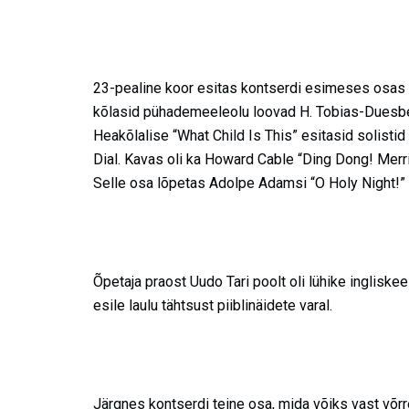
23-pealine koor esitas kontserdi esimeses osas nii 
kõlasid pühademeeleolu loovad H. Tobias-Duesber
Heakõlalise “What Child Is This” esitasid solistid L
Dial. Kavas oli ka Howard Cable “Ding Dong! Merril
Selle osa lõpetas Adolpe Adamsi “O Holy Night!” 
Õpetaja praost Uudo Tari poolt oli lühike inglisk
esile laulu tähtsust piiblinäidete varal.
Järgnes kontserdi teine osa, mida võiks vast võrre