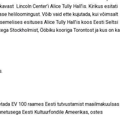
vast Lincoln Center’i Alice Tully Hall’is. Kirikus esitati
se heliloomingust. Võib vaid ette kujutada, kui võimsalt
emelises esituses Alice Tully Hall’is koos Eesti Seltsi
jatega Stockholmist, Ööbiku kooriga Torontost ja kus on ka
s.
oetada EV 100 raames Eesti tutvustamist maailmakuulsas
nnetusega Eesti Kultuurfondile Ameerikas, ostes