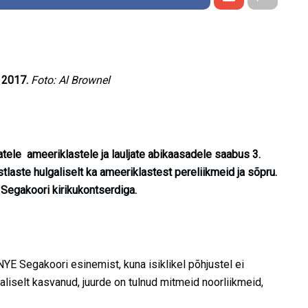
 2017.
Foto: Al Brownel
tele ameeriklastele ja lauljate abikaasadele saabus 3.
laste hulgaliselt ka ameeriklastest pereliikmeid ja sõpru.
Segakoori kirikukontserdiga.
 NYE Segakoori esinemist, kuna isiklikel põhjustel ei
liselt kasvanud, juurde on tulnud mitmeid noorliikmeid,