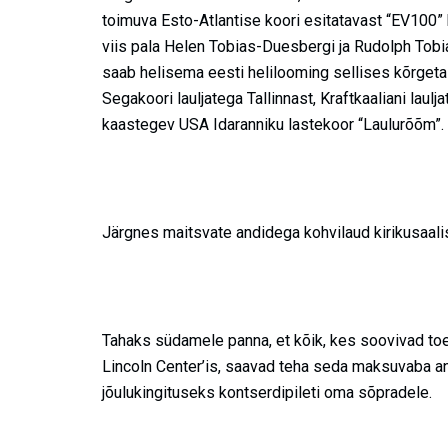
toimuva Esto-Atlantise koori esitatavast “EV100” ka
viis pala Helen Tobias-Duesbergi ja Rudolph Tobia
saab helisema eesti helilooming sellises kõrgetas
Segakoori lauljatega Tallinnast, Kraftkaaliani laul
kaastegev USA Idaranniku lastekoor “Laulurõõm”.
Järgnes maitsvate andidega kohvilaud kirikusaali
Tahaks südamele panna, et kõik, kes soovivad t
Lincoln Center’is, saavad teha seda maksuvaba a
jõulukingituseks kontserdipileti oma sõpradele.