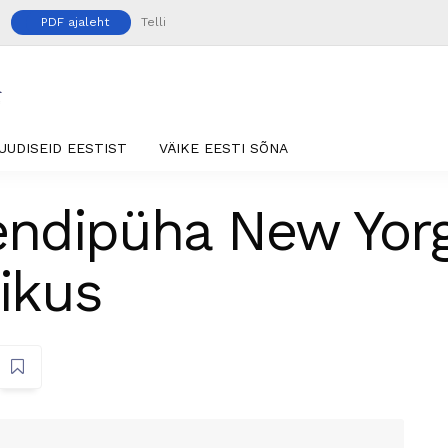
PDF ajaleht
Telli
UUDISEID EESTIST
VÄIKE EESTI SÕNA
dipüha New Yorgi
rikus