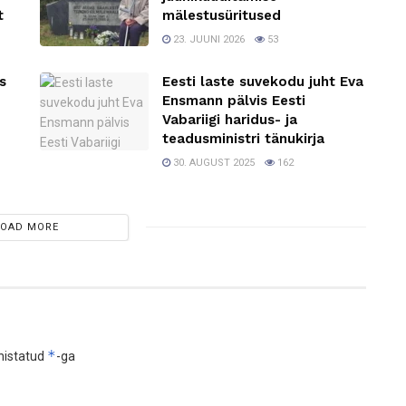
t
mälestusüritused
23. JUUNI 2026
53
s
Eesti laste suvekodu juht Eva
Ensmann pälvis Eesti
Vabariigi haridus- ja
teadusministri tänukirja
30. AUGUST 2025
162
LOAD MORE
*
histatud
-ga