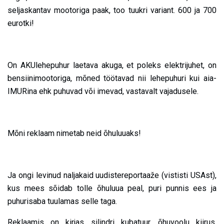
seljaskantav mootoriga paak, too tuukri variant. 600 ja 700
eurotki!
On AKUlehepuhur laetava akuga, et poleks elektrijuhet, on
bensiinimootoriga, mõned töötavad nii lehepuhuri kui aia-
IMURina ehk puhuvad või imevad, vastavalt vajadusele.
Mõni reklaam nimetab neid õhuluuaks!
Ja ongi levinud naljakaid uudistereportaaže (vististi USAst),
kus mees sõidab tolle õhuluua peal, puri punnis ees ja
puhurisaba tuulamas selle taga.
Reklaamis on kirjas silindri kubatuur, õhuvoolu kiirus,