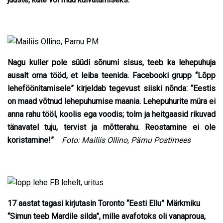
Nagu kuller pole süüdi sõnumi sisus, teeb ka lehepuhuja
ausalt oma tööd, et leiba teenida. Facebooki grupp “Lõpp
leheföönitamisele” kirjeldab tegevust siiski nõnda: “Eestis
on maad võtnud lehepuhumise maania. Lehepuhurite müra ei
anna rahu tööl, koolis ega voodis; tolm ja heitgaasid rikuvad
tänavatel tuju, tervist ja mõtterahu. Reostamine ei ole
koristamine!”
Foto: Mailiis Ollino, Pärnu Postimees
17 aastat tagasi kirjutasin Toronto “Eesti Ellu” Märkmiku
“Simun teeb Mardile silda”, mille avafotoks oli vanaproua,