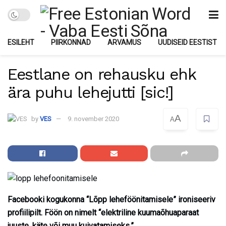
ESILEHT
PIIRKONNAD
ARVAMUS
UUDISEID EESTIST
Eestlane on rehausku ehk
ära puhu lehejutti [sic!]
A
by
VES
9. november 2020
A
Facebooki kogukonna “Lõpp leheföönitamisele” ironiseeriv
profiilipilt. Föön on nimelt “elektriline kuumaõhuaparaat
juuste, käte või muu kuivatamiseks.”