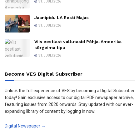
31. JUULI 2026
Jaanipidu LA Eesti Majas
31. JUULI 2026
Viis eestlast vallutasid Põhja-Ameerika
kõrgeima tipu
31. JUULI 2026
Become VES Digital Subscriber
Unlock the full experience of VES by becoming a Digital Subscriber
today! Gain exclusive access to our digital PDF newspaper archive,
featuring issues from 2020 onwards. Stay updated with our ever-
expanding library of content by logging in now.
Digital Newspaper →