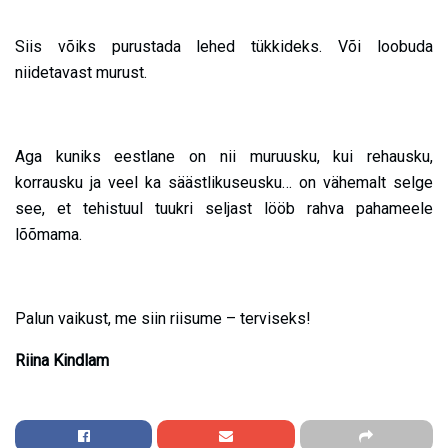
Siis võiks purustada lehed tükkideks. Või loobuda
niidetavast murust.
Aga kuniks eestlane on nii muruusku, kui rehausku,
korrausku ja veel ka säästlikuseusku… on vähemalt selge
see, et tehistuul tuukri seljast lööb rahva pahameele
lõõmama.
Palun vaikust, me siin riisume – terviseks!
Riina Kindlam