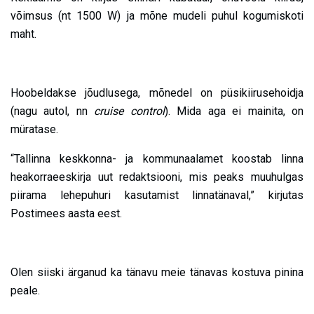
võimsus (nt 1500 W) ja mõne mudeli puhul kogumiskoti
maht.
Hoobeldakse jõudlusega, mõnedel on püsikiirusehoidja
(nagu autol, nn
cruise control
). Mida aga ei mainita, on
müratase.
“Tallinna keskkonna- ja kommunaalamet koostab linna
heakorraeeskirja uut redaktsiooni, mis peaks muuhulgas
piirama lehepuhuri kasutamist linnatänaval,” kirjutas
Postimees aasta eest.
Olen siiski ärganud ka tänavu meie tänavas kostuva pinina
peale.