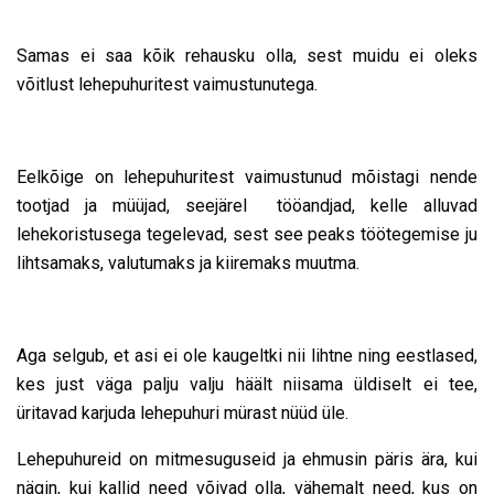
Samas ei saa kõik rehausku olla, sest muidu ei oleks
võitlust lehepuhuritest vaimustunutega.
Eelkõige on lehepuhuritest vaimustunud mõistagi nende
tootjad ja müüjad, seejärel tööandjad, kelle alluvad
lehekoristusega tegelevad, sest see peaks töötegemise ju
lihtsamaks, valutumaks ja kiiremaks muutma.
Aga selgub, et asi ei ole kaugeltki nii lihtne ning eestlased,
kes just väga palju valju häält niisama üldiselt ei tee,
üritavad karjuda lehepuhuri mürast nüüd üle.
Lehepuhureid on mitmesuguseid ja ehmusin päris ära, kui
nägin, kui kallid need võivad olla, vähemalt need, kus on