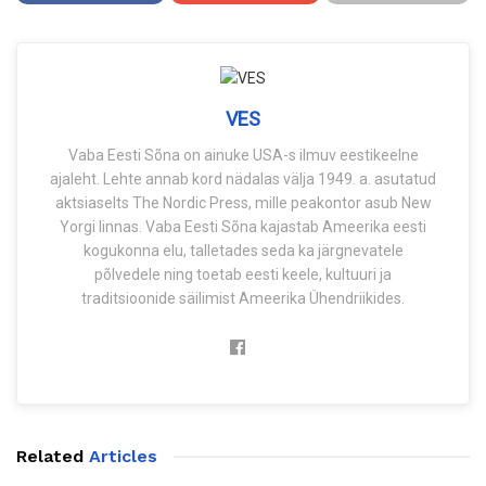
VES
Vaba Eesti Sõna on ainuke USA-s ilmuv eestikeelne
ajaleht. Lehte annab kord nädalas välja 1949. a. asutatud
aktsiaselts The Nordic Press, mille peakontor asub New
Yorgi linnas. Vaba Eesti Sõna kajastab Ameerika eesti
kogukonna elu, talletades seda ka järgnevatele
põlvedele ning toetab eesti keele, kultuuri ja
traditsioonide säilimist Ameerika Ühendriikides.
Related
Articles