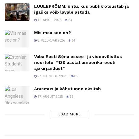
LUULEPRÕMM: õhtu, kus publik otsustab ja
igaüks võib lavale astuda
12. APRILL 2026
63
Mis maa see on?
8. VEEBRUAR 2026
61
Vaba Eesti Sõna essee- ja videovõistlus
noortele: “130 aastat ameerika-eesti
ajakirjandust”
27. OKTOOBER 2025
85
Arvamus ja kõhutunne eksitab
17. AUGUST 2025
59
LOAD MORE