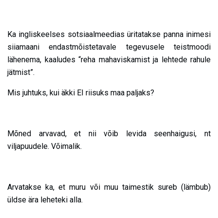
Ka ingliskeelses sotsiaalmeedias üritatakse panna inimesi
siiamaani endastmõistetavale tegevusele teistmoodi
lähenema, kaaludes “reha mahaviskamist ja lehtede rahule
jätmist”.
Mis juhtuks, kui äkki EI riisuks maa paljaks?
Mõned arvavad, et nii võib levida seenhaigusi, nt
viljapuudele. Võimalik.
Arvatakse ka, et muru või muu taimestik sureb (lämbub)
üldse ära leheteki alla.