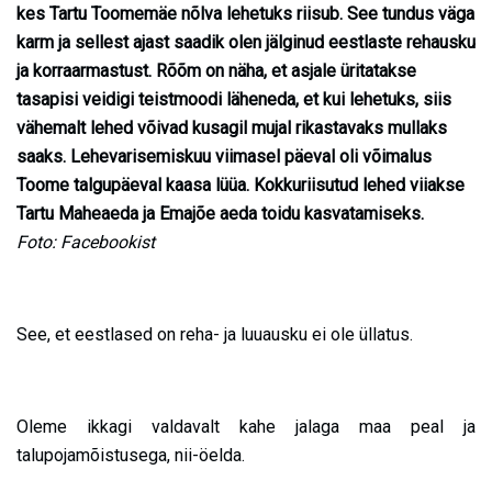
kes Tartu Toomemäe nõlva lehetuks riisub. See tundus väga
karm ja sellest ajast saadik olen jälginud eestlaste rehausku
ja korraarmastust. Rõõm on näha, et asjale üritatakse
tasapisi veidigi teistmoodi läheneda, et kui lehetuks, siis
vähemalt lehed võivad kusagil mujal rikastavaks mullaks
saaks. Lehevarisemiskuu viimasel päeval oli võimalus
Toome talgupäeval kaasa lüüa. Kokkuriisutud lehed viiakse
Tartu Maheaeda ja Emajõe aeda toidu kasvatamiseks.
Foto: Facebookist
See, et eestlased on reha- ja luuausku ei ole üllatus.
Oleme ikkagi valdavalt kahe jalaga maa peal ja
talupojamõistusega, nii-öelda.