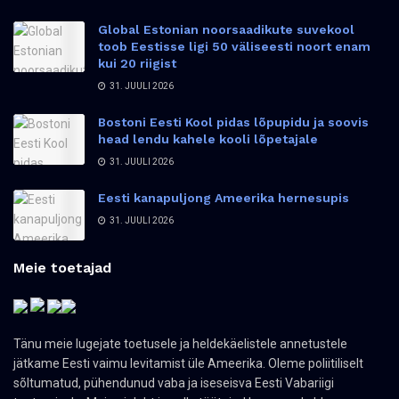
Global Estonian noorsaadikute suvekool
toob Eestisse ligi 50 väliseesti noort enam
kui 20 riigist
31. JUULI 2026
Bostoni Eesti Kool pidas lõpupidu ja soovis
head lendu kahele kooli lõpetajale
31. JUULI 2026
Eesti kanapuljong Ameerika hernesupis
31. JUULI 2026
Meie toetajad
Tänu meie lugejate toetusele ja heldekäelistele annetustele
jätkame Eesti vaimu levitamist üle Ameerika. Oleme poliitiliselt
sõltumatud, pühendunud vaba ja iseseisva Eesti Vabariigi