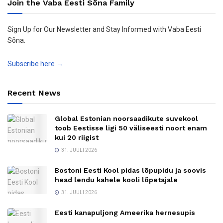
Join the Vaba Eesti Sõna Family
Sign Up for Our Newsletter and Stay Informed with Vaba Eesti
Sõna.
Subscribe here →
Recent News
Global Estonian noorsaadikute suvekool
toob Eestisse ligi 50 väliseesti noort enam
kui 20 riigist
31. JUULI 2026
Bostoni Eesti Kool pidas lõpupidu ja soovis
head lendu kahele kooli lõpetajale
31. JUULI 2026
Eesti kanapuljong Ameerika hernesupis