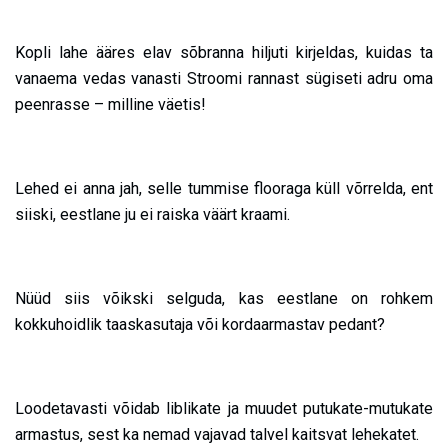
Kopli lahe ääres elav sõbranna hiljuti kirjeldas, kuidas ta
vanaema vedas vanasti Stroomi rannast sügiseti adru oma
peenrasse – milline väetis!
Lehed ei anna jah, selle tummise flooraga küll võrrelda, ent
siiski, eestlane ju ei raiska väärt kraami.
Nüüd siis võikski selguda, kas eestlane on rohkem
kokkuhoidlik taaskasutaja või kordaarmastav pedant?
Loodetavasti võidab liblikate ja muudet putukate-mutukate
armastus, sest ka nemad vajavad talvel kaitsvat lehekatet.