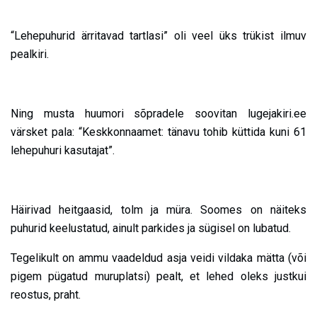
“Lehepuhurid ärritavad tartlasi” oli veel üks trükist ilmuv
pealkiri.
Ning musta huumori sõpradele soovitan lugejakiri.ee
värsket pala: “Keskkonnaamet: tänavu tohib küttida kuni 61
lehepuhuri kasutajat”.
Häirivad heitgaasid, tolm ja müra. Soomes on näiteks
puhurid keelustatud, ainult parkides ja sügisel on lubatud.
Tegelikult on ammu vaadeldud asja veidi vildaka mätta (või
pigem pügatud muruplatsi) pealt, et lehed oleks justkui
reostus, praht.