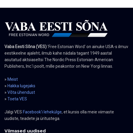
Vaba Eesti Sõna (VES)
'Free Estonian Word' on ainuke USA-s ilmuv
eestikeelne ajaleht, ilmub kahe nädala tagant 1949 aastal
asutatud aktsiaseltsi The Nordic Press Estonian-American
Publishers, Inc.’i poolt, mille peakontor on New Yorgi linnas.
»
Meist
»
Hakka lugejaks
»
Võta ühendust
»
Toeta VES
Jälgi VES
Facebook'i lehekülge
, et kursis olla meie viimaste
uudiste, teadete ja üritustega.
Viimased uudised