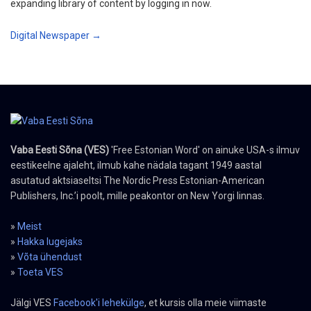
expanding library of content by logging in now.
Digital Newspaper →
Vaba Eesti Sõna (VES)
'Free Estonian Word' on ainuke USA-s ilmuv
eestikeelne ajaleht, ilmub kahe nädala tagant 1949 aastal
asutatud aktsiaseltsi The Nordic Press Estonian-American
Publishers, Inc.’i poolt, mille peakontor on New Yorgi linnas.
»
Meist
»
Hakka lugejaks
»
Võta ühendust
»
Toeta VES
Jälgi VES
Facebook'i lehekülge
, et kursis olla meie viimaste