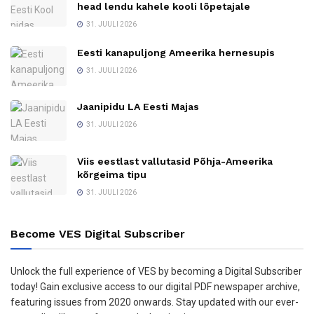
head lendu kahele kooli lõpetajale
31. JUULI 2026
Eesti kanapuljong Ameerika hernesupis
31. JUULI 2026
Jaanipidu LA Eesti Majas
31. JUULI 2026
Viis eestlast vallutasid Põhja-Ameerika
kõrgeima tipu
31. JUULI 2026
Become VES Digital Subscriber
Unlock the full experience of VES by becoming a Digital Subscriber
today! Gain exclusive access to our digital PDF newspaper archive,
featuring issues from 2020 onwards. Stay updated with our ever-