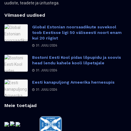
uudiste, teadete ja üritustega.
Viimased uudised
Global Estonian noorsaadikute suvekool
toob Eestisse ligi 50 väliseesti noort enam
kui 20 riigist
31. JUULI 2026
Bostoni Eesti Kool pidas lõpupidu ja soovis
head lendu kahele kooli lõpetajale
31. JUULI 2026
Eesti kanapuljong Ameerika hernesupis
31. JUULI 2026
Meie toetajad