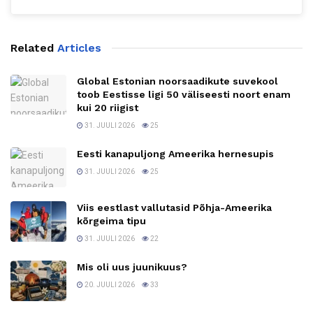
Related
Articles
Global Estonian noorsaadikute suvekool
toob Eestisse ligi 50 väliseesti noort enam
kui 20 riigist
31. JUULI 2026
25
Eesti kanapuljong Ameerika hernesupis
31. JUULI 2026
25
Viis eestlast vallutasid Põhja-Ameerika
kõrgeima tipu
31. JUULI 2026
22
Mis oli uus juunikuus?
20. JUULI 2026
33