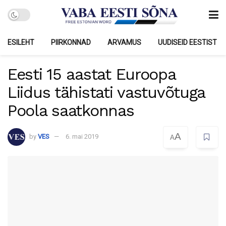
ESILEHT
PIIRKONNAD
ARVAMUS
UUDISEID EESTIST
Eesti 15 aastat Euroopa
Liidus tähistati vastuvõtuga
Poola saatkonnas
A
by
VES
6. mai 2019
A