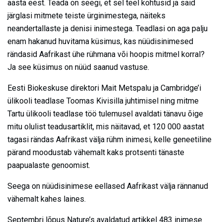
aasta eest. Teada on seegi, et sel teel kohtusid ja said
järglasi mitmete teiste ürginimestega, näiteks
neandertallaste ja denisi inimestega. Teadlasi on aga palju
enam hakanud huvitama küsimus, kas nüüdisinimesed
rändasid Aafrikast ühe rühmana või hoopis mitmel korral?
Ja see küsimus on nüüd saanud vastuse.
Eesti Biokeskuse direktori Mait Metspalu ja Cambridge’i
ülikooli teadlase Toomas Kivisilla juhtimisel ning mitme
Tartu ülikooli teadlase töö tulemusel avaldati tänavu õige
mitu olulist teadusartiklit, mis näitavad, et 120 000 aastat
tagasi rändas Aafrikast välja rühm inimesi, kelle geneetiline
pärand moodustab vähemalt kaks protsenti tänaste
paapualaste genoomist.
Seega on nüüdisinimese eellased Aafrikast välja rännanud
vähemalt kahes laines.
Septembri lõpus Nature’s avaldatud artikkel 483 inimese