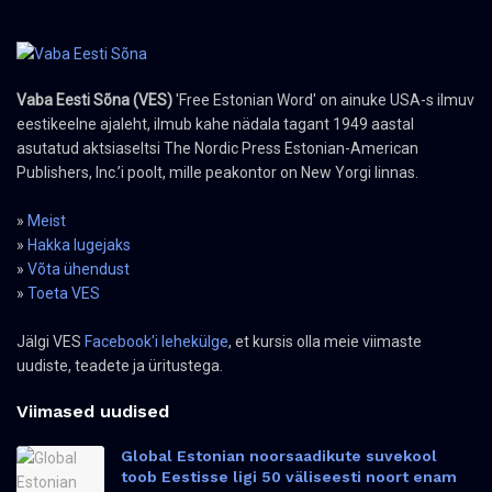
Vaba Eesti Sõna (VES)
'Free Estonian Word' on ainuke USA-s ilmuv
eestikeelne ajaleht, ilmub kahe nädala tagant 1949 aastal
asutatud aktsiaseltsi The Nordic Press Estonian-American
Publishers, Inc.’i poolt, mille peakontor on New Yorgi linnas.
»
Meist
»
Hakka lugejaks
»
Võta ühendust
»
Toeta VES
Jälgi VES
Facebook'i lehekülge
, et kursis olla meie viimaste
uudiste, teadete ja üritustega.
Viimased uudised
Global Estonian noorsaadikute suvekool
toob Eestisse ligi 50 väliseesti noort enam