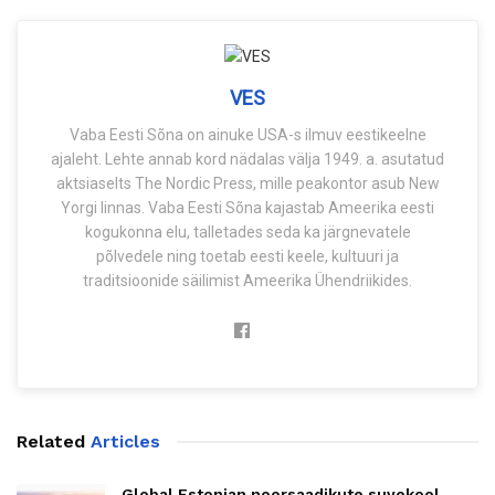
VES
Vaba Eesti Sõna on ainuke USA-s ilmuv eestikeelne
ajaleht. Lehte annab kord nädalas välja 1949. a. asutatud
aktsiaselts The Nordic Press, mille peakontor asub New
Yorgi linnas. Vaba Eesti Sõna kajastab Ameerika eesti
kogukonna elu, talletades seda ka järgnevatele
põlvedele ning toetab eesti keele, kultuuri ja
traditsioonide säilimist Ameerika Ühendriikides.
Related
Articles
Global Estonian noorsaadikute suvekool