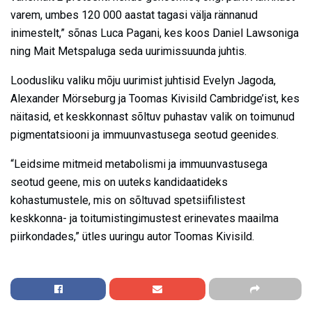
varem, umbes 120 000 aastat tagasi välja rännanud
inimestelt,” sõnas Luca Pagani, kes koos Daniel Lawsoniga
ning Mait Metspaluga seda uurimissuunda juhtis.
Loodusliku valiku mõju uurimist juhtisid Evelyn Jagoda,
Alexander Mörseburg ja Toomas Kivisild Cambridge’ist, kes
näitasid, et keskkonnast sõltuv puhastav valik on toimunud
pigmentatsiooni ja immuunvastusega seotud geenides.
“Leidsime mitmeid metabolismi ja immuunvastusega
seotud geene, mis on uuteks kandidaatideks
kohastumustele, mis on sõltuvad spetsiifilistest
keskkonna- ja toitumistingimustest erinevates maailma
piirkondades,” ütles uuringu autor Toomas Kivisild.