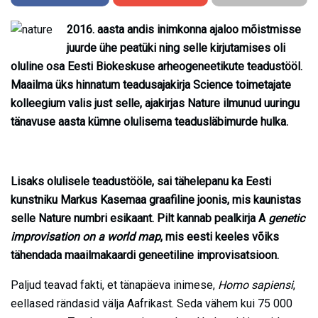
2016. aasta andis inimkonna ajaloo mõistmisse
juurde ühe peatüki ning selle kirjutamises oli
oluline osa Eesti Biokeskuse arheogeneetikute teadustööl.
Maailma üks hinnatum teadusajakirja Science toimetajate
kolleegium valis just selle, ajakirjas Nature ilmunud uuringu
tänavuse aasta kümne olulisema teadusläbimurde hulka.
Lisaks olulisele teadustööle, sai tähelepanu ka Eesti
kunstniku Markus Kasemaa graafiline joonis, mis kaunistas
selle Nature numbri esikaant. Pilt kannab pealkirja A
genetic
improvisation on a world map
, mis eesti keeles võiks
tähendada maailmakaardi geneetiline improvisatsioon.
Paljud teavad fakti, et tänapäeva inimese,
Homo sapiensi
,
eellased rändasid välja Aafrikast. Seda vähem kui 75 000