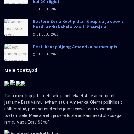
kui 20 riigist
31. JUULI 2026
Bostoni Eesti Kool pidas lõpupidu ja soovis
head lendu kahele kooli lõpetajale
31. JUULI 2026
Eesti kanapuljong Ameerika hernesupis
31. JUULI 2026
Meie toetajad
Tänu meie lugejate toetusele ja heldekäelistele annetustele
jätkame Eesti vaimu levitamist üle Ameerika. Oleme poliitiliselt
sõltumatud, pühendunud vaba ja iseseisva Eesti Vabariigi
toetamisele. Meie ajaleht ja selle töötajad kannavad uhkusega
nime: 'Vaba Eesti Sõna.'