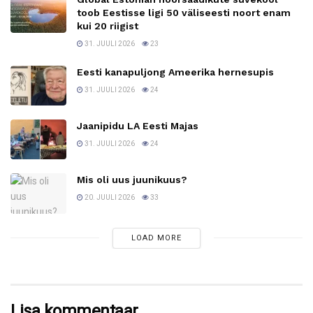
toob Eestisse ligi 50 väliseesti noort enam
kui 20 riigist
31. JUULI 2026
23
Eesti kanapuljong Ameerika hernesupis
31. JUULI 2026
24
Jaanipidu LA Eesti Majas
31. JUULI 2026
24
Mis oli uus juunikuus?
20. JUULI 2026
33
LOAD MORE
Lisa kommentaar