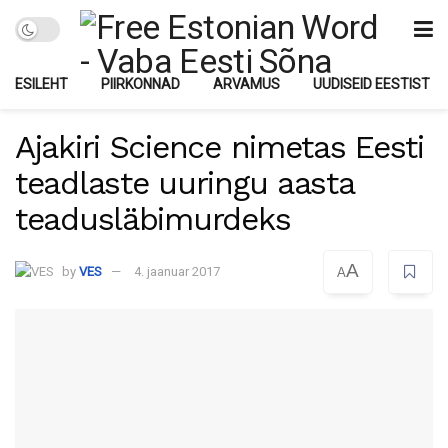
ESILEHT
PIIRKONNAD
ARVAMUS
UUDISEID EESTIST
Ajakiri Science nimetas Eesti
teadlaste uuringu aasta
teadusläbimurdeks
A
by
VES
4. jaanuar 2017
A