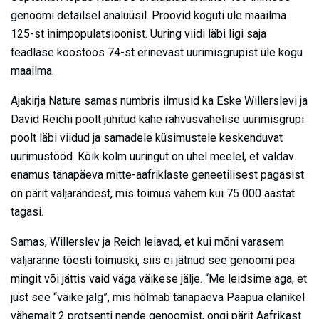
genoomi detailsel analüüsil. Proovid koguti üle maailma
125-st inimpopulatsioonist. Uuring viidi läbi ligi saja
teadlase koostöös 74-st erinevast uurimisgrupist üle kogu
maailma.
Ajakirja Nature samas numbris ilmusid ka Eske Willerslevi ja
David Reichi poolt juhitud kahe rahvusvahelise uurimisgrupi
poolt läbi viidud ja samadele küsimustele keskenduvat
uurimustööd. Kõik kolm uuringut on ühel meelel, et valdav
enamus tänapäeva mitte-aafriklaste geneetilisest pagasist
on pärit väljarändest, mis toimus vähem kui 75 000 aastat
tagasi.
Samas, Willerslev ja Reich leiavad, et kui mõni varasem
väljaränne tõesti toimuski, siis ei jätnud see genoomi pea
mingit või jättis vaid väga väikese jälje. “Me leidsime aga, et
just see “väike jälg”, mis hõlmab tänapäeva Paapua elanikel
vähemalt 2 protsenti nende genoomist, ongi pärit Aafrikast